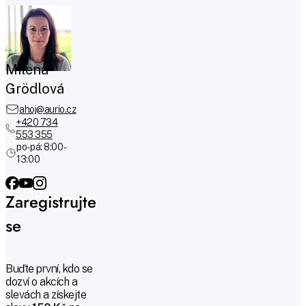
Milena
Grödlová
ahoj@aurio.cz
+420 734
553 355
po-pá: 8:00 -
13:00
Zaregistrujte
se
Buďte první, kdo se
dozví o akcích a
slevách a získejte