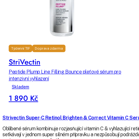
Týdenní TIP
Doprava zdarma
StriVectin
Peptide Plump Line Filling Bounce pleťové sérum pro
intenzivní vyhlazení
Skladem
1 890 Kč
Strivectin Super-C Retinol Brighten & Correct Vitamin C Se
Oblíbené sérum kombinuje rozjasňující vitamin C & vyhlazující reti
setkávají v jednom super silném přípravku a nezpůsobují podrážděn