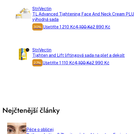
StriVectin
TL Advanced Tightening Face And Neck Cream PL
výhodná sada
Ušetříte 1 210 Kč
4 100 Kč
2 890 Kč
30%
StriVectin
Tighten and Lift liftingová sada na pleť a dekolt
Ušetříte 1 110 Kč
4 100 Kč
2 990 Kč
27%
Nejčtenější články
Péče o obličej