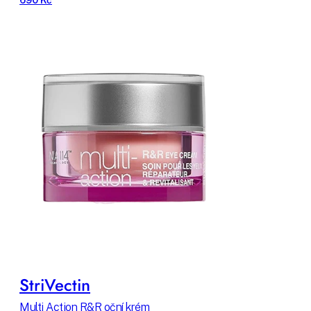
StriVectin
Multi Action R&R oční krém