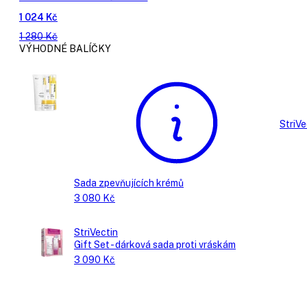
1 024 Kč
1 280 Kč
VÝHODNÉ BALÍČKY
StriVe
Sada zpevňujících krémů
3 080 Kč
StriVectin
Gift Set - dárková sada proti vráskám
3 090 Kč