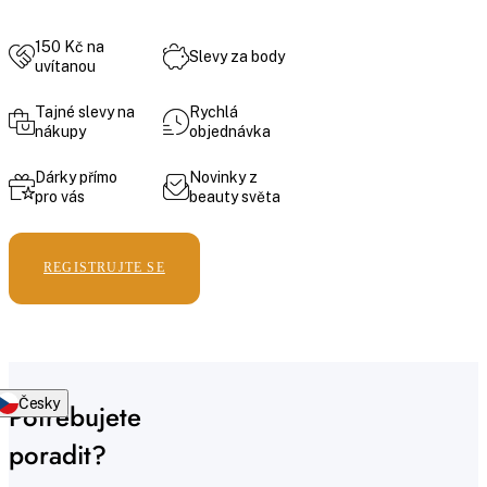
150 Kč na
Slevy za body
uvítanou
Tajné slevy na
Rychlá
nákupy
objednávka
Dárky přímo
Novinky z
pro vás
beauty světa
REGISTRUJTE SE
Česky
Potřebujete
poradit?