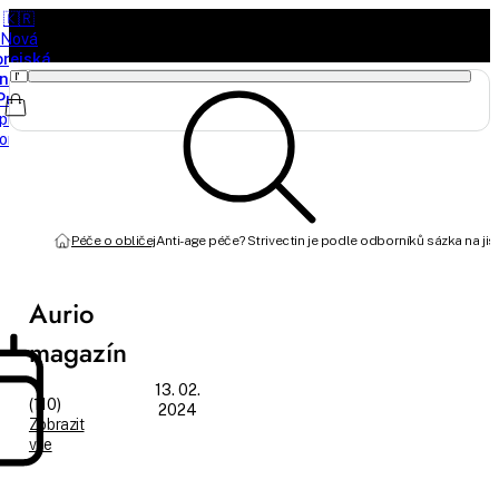
🇰🇷
Nová
orejská
načka
Purito
právě
orazila
Péče o obličej
Anti-age péče? Strivectin je podle odborníků sázka na jis
Aurio
magazín
13. 02.
(110)
2024
Zobrazit
vše