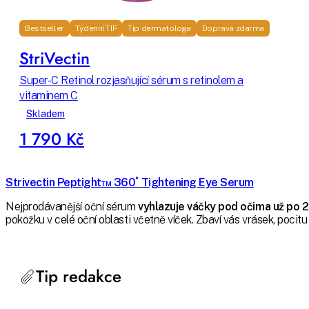
Bestseller
Týdenní TIP
Tip dermatologa
Doprava zdarma
StriVectin
Super-C Retinol rozjasňující sérum s retinolem a
vitaminem C
Skladem
1 790 Kč
Strivectin Peptight™ 360˚ Tightening Eye Serum
Nejprodávanější oční sérum
vyhlazuje váčky pod očima už po 
pokožku v celé oční oblasti včetně víček. Zbaví vás vrásek, pocitu 
Tip redakce