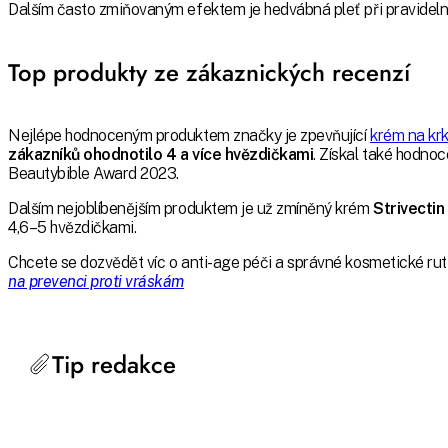
Dalším často zmiňovaným efektem je hedvábná pleť při pravidelné
Top produkty ze zákaznických recenzí
Nejlépe hodnoceným produktem značky je zpevňující
krém na kr
zákazníků ohodnotilo 4 a více hvězdičkami
. Získal také hodn
Beautybible Award 2023.
Dalším nejoblíbenějším produktem je už zmíněný krém
Strivecti
4,6–5 hvězdičkami.
Chcete se dozvědět víc o anti-age péči a správné kosmetické ru
na prevenci proti vráskám
Tip redakce