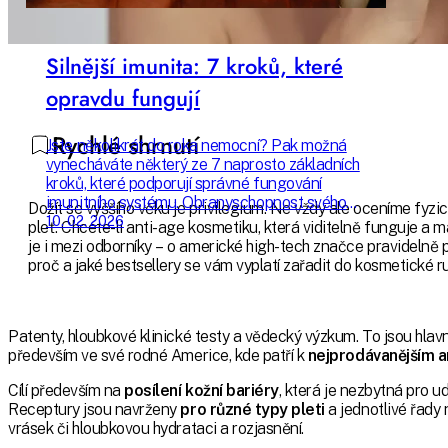
Silnější imunita: 7 kroků, které
opravdu fungují
Rychlé shrnutí
Jste několikrát do roka nemocní? Pak možná
vynecháváte některý ze 7 naprosto základních
kroků, které podporují správné fungování
imunitního systému. Obranyschopnost svého
Dožít se vyššího věku je privilegium. Ne vždy ale oceníme fyzi
organismu můžete zlepšit příjemně a
10. 02. 2026
pleť. Chcete-li anti-age kosmetiku, která viditelně funguje a 
udržitelně – a žít tak mnohem kvalitnější život.
je i mezi odborníky – o americké high-tech značce pravidelně p
Poradíme vám, jak začít už dnes.
proč a jaké bestsellery se vám vyplatí zařadit do kosmetické ru
Patenty, hloubkové klinické testy a vědecký výzkum. To jsou hlavn
především ve své rodné Americe, kde patří k
nejprodávanějším a
Cílí především na
posílení kožní bariéry
, která je nezbytná pro 
Receptury jsou navrženy
pro různé typy pleti
a jednotlivé řady 
vrásek či hloubkovou hydrataci a rozjasnění.