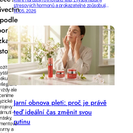
stresových hormonů a prokazatelně způsobují
ivectin
nadměrné vypadání vlasů. Zkontrolujte si, zda
11. 05. 2026
jim nejste vystaveni také.
 podle
orníků
zka na
istotu
ožít se
yššího
ěku je
vilegium.
vždy ale
ceníme
Jarní obnova pleti: proč je právě
yzické
rojevy
teď ideální čas změnit svou
árnutí –
vrásky,
rutinu
gmentové
kvrny a