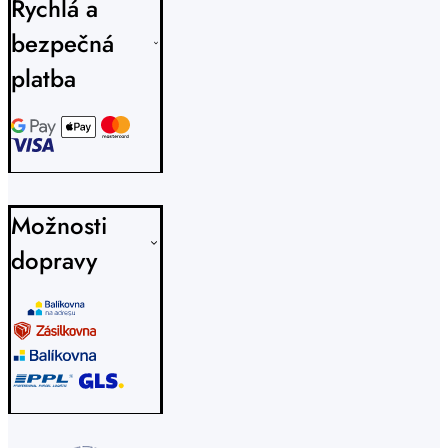
Rychlá a
bezpečná
platba
Možnosti
dopravy