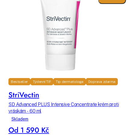
Bestseller
Týdenní TIP
Tip dermatologa
Doprava zdarma
StriVectin
SD Advanced PLUS Intensive Concentrate krém proti
vráskám - 60 ml
Skladem
Od 1 590 Kč