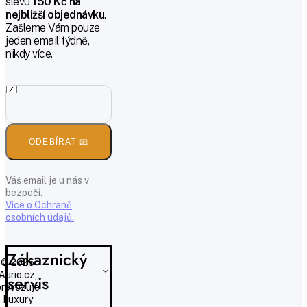
slevu
150 Kč na
nejbližší objednávku
.
Zašleme Vám pouze
jeden email týdně,
nikdy více.
ODEBÍRAT 📧
Váš email je u nás v
bezpečí.
Více o Ochraně
osobních údajů.
Zákaznický
© 2026
Aurio.cz,
servis
provozuje
Luxury