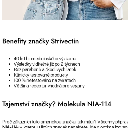
Benefity značky Strivectin
40 let biomedicínského výzkumu
Výsledky viditelné již po 2 týdnech
Bez parabenů a škodlivých látek
Klinicky testované produkty
100 % netestováno na zvířatech
Většina receptur vhodná pro vegany
Tajemství značky? Molekula NIA-114
Proč zákazníci tuto americkou značku tak milují? Všechny příprav
NIA-114™
, kterou u jiných značek nenajdete. Jde o optimalizovan