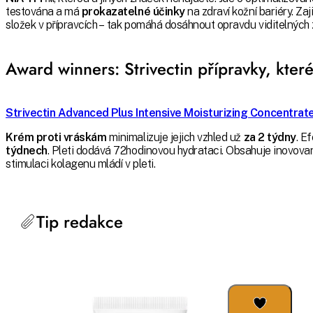
testována a má
prokazatelné účinky
na zdraví kožní bariéry. Zaj
složek v přípravcích – tak pomáhá dosáhnout opravdu viditelných z
Award winners: Strivectin přípravky, kter
Strivectin Advanced Plus Intensive Moisturizing Concentrat
Krém proti vráskám
minimalizuje jejich vzhled už
za 2 týdny
. E
týdnech
. Pleti dodává 72hodinovou hydrataci. Obsahuje inovova
stimulaci kolagenu mládí v pleti.
Tip redakce