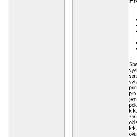
Pr
Spe
vyv
sér
vyt
pří
pro
jem
pok
krku
zan
obl
krk
oka