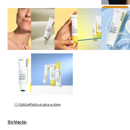
Obličej
Pleťová séra a oleje
StriVectin