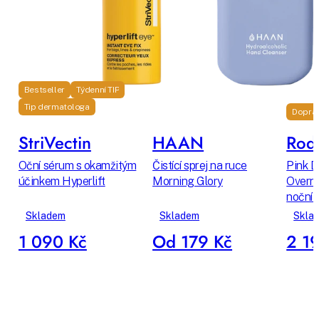
Bestseller
Týdenní TIP
Tip dermatologa
Dopra
StriVectin
HAAN
Rodi
Oční sérum s okamžitým
Čistící sprej na ruce
Pink D
účinkem Hyperlift
Morning Glory
Overni
noční 
Skladem
Skladem
Skla
1 090 Kč
Od 179 Kč
2 1