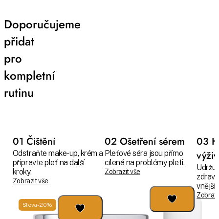
Doporučujeme
přidat
pro
kompletní
rutinu
01 Čištění
02 Ošetření sérem
03 H
Odstraňte make-up, krém a
Pleťové séra jsou přímo
výži
připravte pleť na další
cílená na problémy pleti.
Udržuj
kroky.
Zobrazit vše
zdravo
Zobrazit vše
vnějším
Zobrazi
Sleva -20%