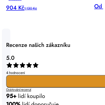
Od 
904 Kč
1 130 Kč
Recenze našich zákazníku
5.0
4 hodnocení
Ověřování recenzí
95+
lidí koupilo
100%
lidí doporučuje