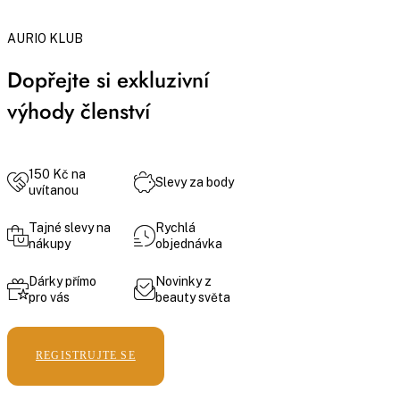
AURIO KLUB
Dopřejte si exkluzivní
výhody členství
150 Kč na
Slevy za body
uvítanou
Tajné slevy na
Rychlá
nákupy
objednávka
Dárky přímo
Novinky z
pro vás
beauty světa
REGISTRUJTE SE