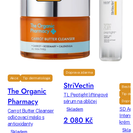
Doprava zdarma
Akce
Tip dermatologa
StriVectin
Bestse
The Organic
Tip de
TL Peptight liftingové
Stri
Pharmacy
sérum na obličej
Dopra
SD Ad
Skladem
Carrot Butter Cleanser
Intens
odličovací máslo s
2 080 Kč
krém p
antioxidanty
Skla
Skladem