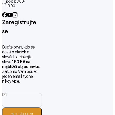
po-pá: 8:00 -
13:00
Zaregistrujte
se
Buďte první, kdo se
dozví o akcích a
slevách a získejte
slevu
150 Kč na
nejbližší objednávku
.
Zašleme Vám pouze
jeden email týdně,
nikdy více.
ODEBÍRAT 📧