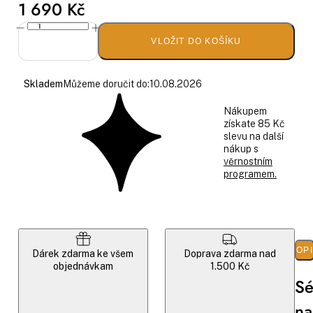
1 690 Kč
VLOŽIT DO KOŠÍKU
Skladem
Můžeme doručit do:
10.08.2026
Nákupem
získate 85 Kč
slevu na další
nákup s
věrnostním
programem.
POP
Dárek zdarma ke všem
Doprava zdarma nad
objednávkam
1.500 Kč
S
na