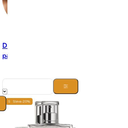
Dámské
Pánské
parfémy
parfémy
Sleva -20%
Sleva -20%