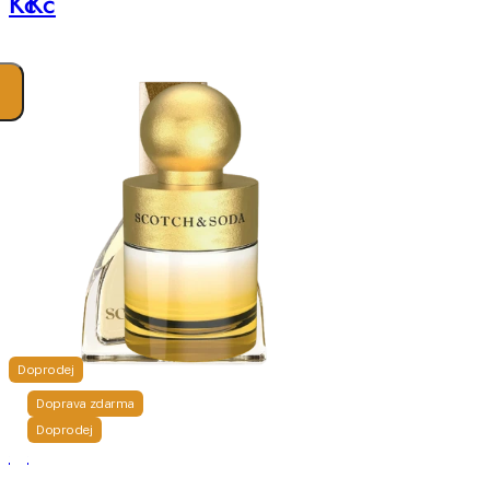
Kč
Kč
Doprodej
Doprava zdarma
Doprodej
Scotch
Scotch
&
&