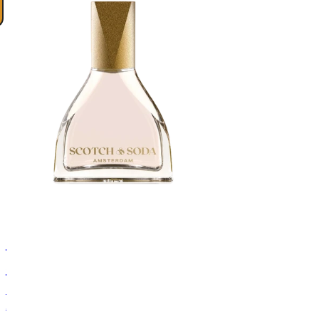
Scotch
&
Soda
I
AM