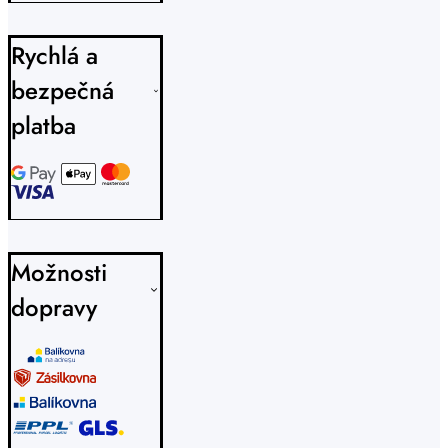
Rychlá a
bezpečná
platba
Možnosti
dopravy