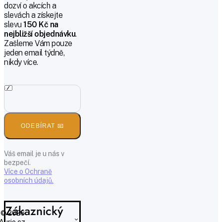
dozví o akcích a
slevách a získejte
slevu
150 Kč na
nejbližší objednávku
.
Zašleme Vám pouze
jeden email týdně,
nikdy více.
ODEBÍRAT 📧
Váš email je u nás v
bezpečí.
Více o Ochraně
osobních údajů.
Zákaznický
© 2026