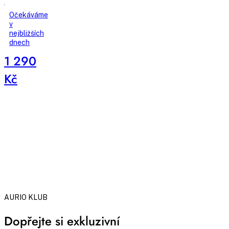
EDP
60ml
Očekáváme
pro
v
nejbližších
ženy
dnech
1 290
Kč
AURIO KLUB
Dopřejte si exkluzivní