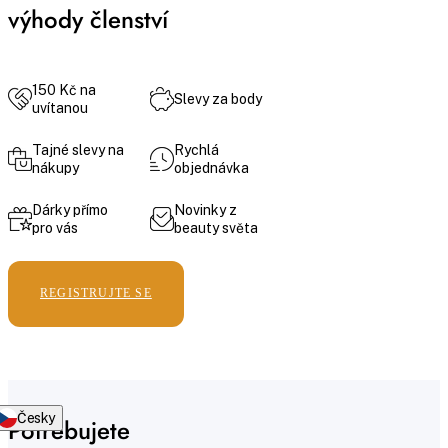
výhody členství
150 Kč na
Slevy za body
uvítanou
Tajné slevy na
Rychlá
nákupy
objednávka
Dárky přímo
Novinky z
pro vás
beauty světa
REGISTRUJTE SE
Česky
Potřebujete