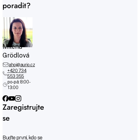
poradit?
Milena
Grödlová
ahoj@aurio.cz
+420 734
553 355
po-pá: 8:00 -
13:00
Zaregistrujte
se
Buďte první, kdo se