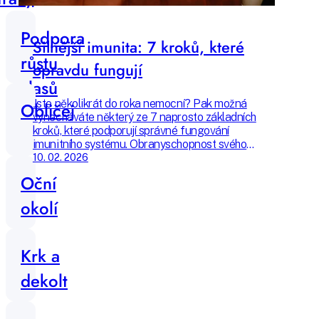
Podpora
Silnější imunita: 7 kroků, které
růstu
opravdu fungují
vlasů
Jste několikrát do roka nemocní? Pak možná
Obličej
vynecháváte některý ze 7 naprosto základních
kroků, které podporují správné fungování
imunitního systému. Obranyschopnost svého
organismu můžete zlepšit příjemně a
10. 02. 2026
udržitelně – a žít tak mnohem kvalitnější život.
Oční
Poradíme vám, jak začít už dnes.
okolí
Krk a
dekolt