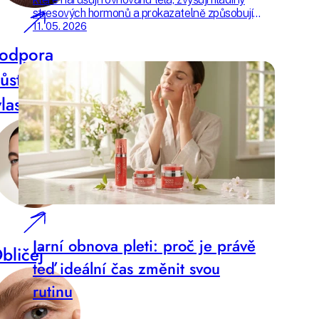
stresových hormonů a prokazatelně způsobují
nadměrné vypadání vlasů. Zkontrolujte si, zda
11. 05. 2026
jim nejste vystaveni také.
odpora
růstu
vlasů
Jarní obnova pleti: proč je právě
bličej
teď ideální čas změnit svou
rutinu