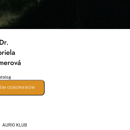
Dr.
riela
merová
tolog
ŠIM ODBORNÍKŮM
AURIO KLUB