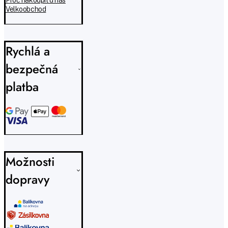
Proč nakoupit u nás
Velkoobchod
Rychlá a
bezpečná
platba
Možnosti
dopravy