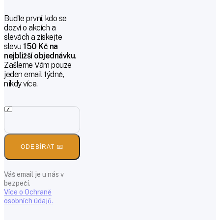
Buďte první, kdo se
dozví o akcích a
slevách a získejte
slevu
150 Kč na
nejbližší objednávku
.
Zašleme Vám pouze
jeden email týdně,
nikdy více.
ODEBÍRAT 📧
Váš email je u nás v
bezpečí.
Více o Ochraně
osobních údajů.