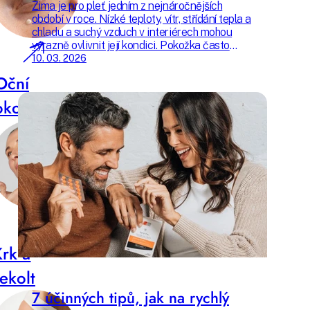
Zima je pro pleť jedním z nejnáročnějších
období v roce. Nízké teploty, vítr, střídání tepla a
chladu a suchý vzduch v interiérech mohou
výrazně ovlivnit její kondici. Pokožka často
ztrácí přirozenou hydrataci, její ochranná
10. 03. 2026
bariéra se oslabuje a pleť může působit
Oční
unaveně, mdlě nebo citlivěji než obvykle.
okolí
Krk a
ekolt
7 účinných tipů, jak na rychlý