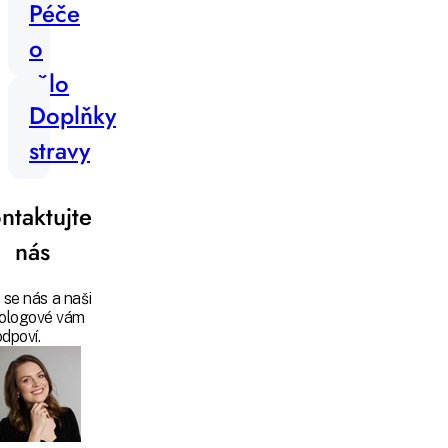
Péče
o
tělo
Doplňky
stravy
ntaktujte
nás
 se nás a naši
ologové vám
odpoví.