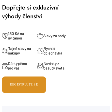
Dopřejte si exkluzivní
výhody členství
150 Kč na
Slevy za body
uvítanou
Tajné slevy na
Rychlá
nákupy
objednávka
Dárky přímo
Novinky z
pro vás
beauty světa
REGISTRUJTE SE