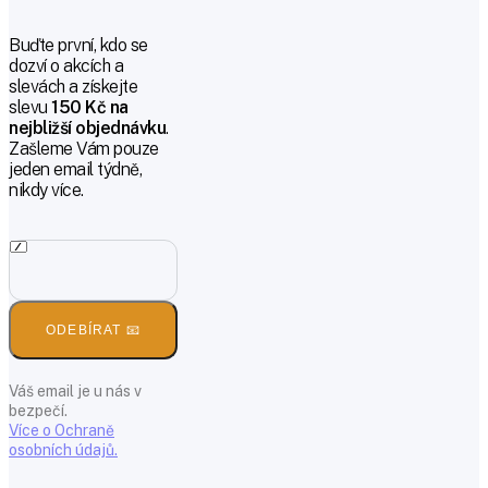
Buďte první, kdo se
dozví o akcích a
slevách a získejte
slevu
150 Kč na
nejbližší objednávku
.
Zašleme Vám pouze
jeden email týdně,
nikdy více.
ODEBÍRAT 📧
Váš email je u nás v
bezpečí.
Více o Ochraně
osobních údajů.