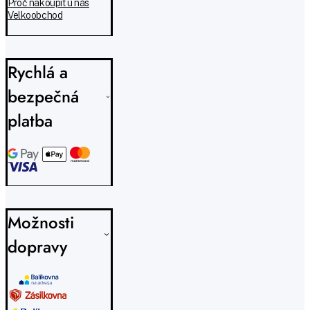
Proč nakoupit u nás
Velkoobchod
Rychlá a
bezpečná
platba
Možnosti
dopravy