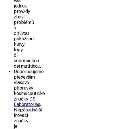
vás
jednou
provždy
zbaví
problémů
s
citlivou
pokožkou
hlavy,
lupy
či
seboroickou
dermatitidou.
Doporučujeme
především
vlasové
přípravky
kosmeceutické
značky
DS
Laboratories
.
Nejzásadnější
inovací
značky
je