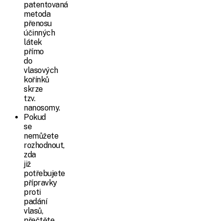
patentovaná
metoda
přenosu
účinných
látek
přímo
do
vlasových
kořínků
skrze
tzv.
nanosomy.
Pokud
se
nemůžete
rozhodnout,
zda
již
potřebujete
přípravky
proti
padání
vlasů,
přečtěte