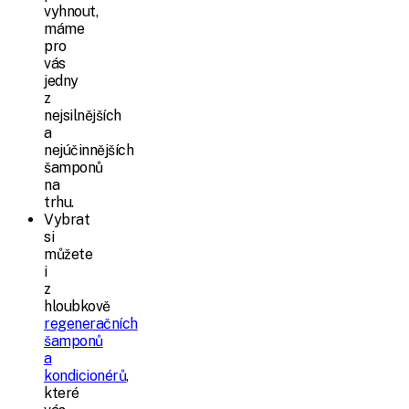
vyhnout,
máme
pro
vás
jedny
z
nejsilnějších
a
nejúčinnějších
šamponů
na
trhu.
Vybrat
si
můžete
i
z
hloubkově
regeneračních
šamponů
a
kondicionérů
,
které