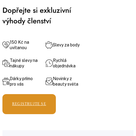
Dopřejte si exkluzivní
výhody členství
150 Kč na
Slevy za body
uvítanou
Tajné slevy na
Rychlá
nákupy
objednávka
Dárky přímo
Novinky z
pro vás
beauty světa
REGISTRUJTE SE