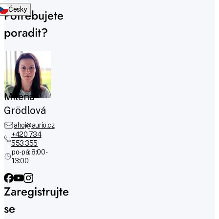
Česky
Potřebujete
poradit?
Milena
Grödlová
ahoj@aurio.cz
+420 734
553 355
po-pá: 8:00 -
13:00
Zaregistrujte
se