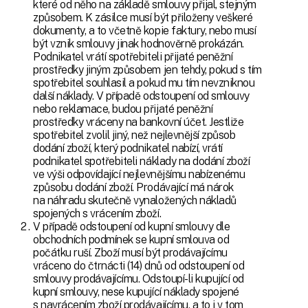
které od něho na základě smlouvy přijal, stejným
způsobem. K zásilce musí být přiloženy veškeré
dokumenty, a to včetně kopie faktury, nebo musí
být vznik smlouvy jinak hodnověrně prokázán.
Podnikatel vrátí spotřebiteli přijaté peněžní
prostředky jiným způsobem jen tehdy, pokud s tím
spotřebitel souhlasil a pokud mu tím nevzniknou
další náklady. V případě odstoupení od smlouvy
nebo reklamace, budou přijaté peněžní
prostředky vráceny na bankovní účet. Jestliže
spotřebitel zvolil jiný, než nejlevnější způsob
dodání zboží, který podnikatel nabízí, vrátí
podnikatel spotřebiteli náklady na dodání zboží
ve výši odpovídající nejlevnějšímu nabízenému
způsobu dodání zboží. Prodávající má nárok
na náhradu skutečně vynaložených nákladů
spojených s vrácením zboží.
V případě odstoupení od kupní smlouvy dle
obchodních podmínek se kupní smlouva od
počátku ruší. Zboží musí být prodávajícímu
vráceno do čtrnácti (14) dnů od odstoupení od
smlouvy prodávajícímu. Odstoupí-li kupující od
kupní smlouvy, nese kupující náklady spojené
s navrácením zboží prodávajícímu, a to i v tom