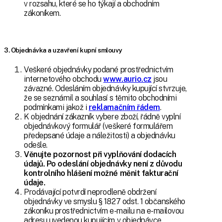
v rozsahu, které se ho týkají a obchodním
zákoníkem.
3. Objednávka a uzavření kupní smlouvy
Veškeré objednávky podané prostřednictvím
internetového obchodu
www.aurio.cz
jsou
závazné. Odesláním objednávky kupující stvrzuje,
že se seznámil a souhlasí s těmito obchodními
podmínkami jakož i
reklamačním řádem
.
K objednání zákazník vybere zboží, řádně vyplní
objednávkový formulář (veškeré formulářem
předepsané údaje a náležitosti) a objednávku
odešle.
Věnujte pozornost při vyplňování dodacích
údajů. Po odeslání objednávky není z důvodu
kontrolního hlášení možné měnit fakturační
údaje.
Prodávající potvrdí neprodleně obdržení
objednávky ve smyslu § 1827 odst. 1 občanského
zákoníku prostřednictvím e-mailu na e-mailovou
adresu uvedenou kupujícím v objednávce,