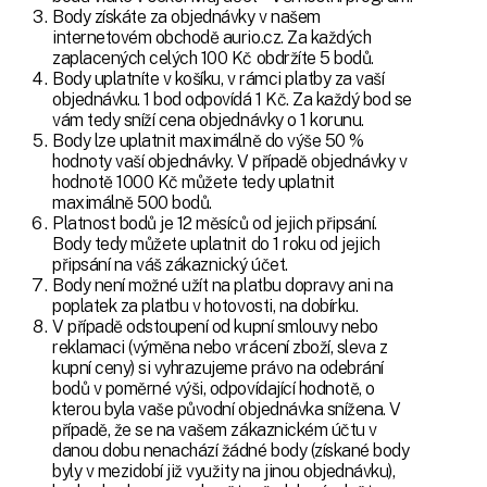
Body získáte za objednávky v našem
internetovém obchodě aurio.cz. Za každých
zaplacených celých 100 Kč obdržíte 5 bodů.
Body uplatníte v košíku, v rámci platby za vaší
objednávku. 1 bod odpovídá 1 Kč. Za každý bod se
vám tedy sníží cena objednávky o 1 korunu.
Body lze uplatnit maximálně do výše 50 %
hodnoty vaší objednávky. V případě objednávky v
hodnotě 1000 Kč můžete tedy uplatnit
maximálně 500 bodů.
Platnost bodů je 12 měsíců od jejich připsání.
Body tedy můžete uplatnit do 1 roku od jejich
připsání na váš zákaznický účet.
Body není možné užít na platbu dopravy ani na
poplatek za platbu v hotovosti, na dobírku.
V případě odstoupení od kupní smlouvy nebo
reklamaci (výměna nebo vrácení zboží, sleva z
kupní ceny) si vyhrazujeme právo na odebrání
bodů v poměrné výši, odpovídající hodnotě, o
kterou byla vaše původní objednávka snížena. V
případě, že se na vašem zákaznickém účtu v
danou dobu nenachází žádné body (získané body
byly v mezidobí již využity na jinou objednávku),