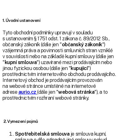
1. Úvodní ustanovení
Tyto obchodní podmínky upravují v souladu
s ustanovením § 1751 odst. 1 zákona č. 89/2012 Sb.,
občanský zákoník (dále jen "
občanský zákoník
")
vzájemná práva a povinnosti smluvních stran vzniklé
v souvislosti nebo na základě kupní smlouvy (dále jen
"
kupní smlouva
") uzavírané mezi prodávajícím nebo
jinou fyzickou osobou (dále jen "
kupující
")
prostřednictvím internetového obchodu prodávajícího.
Internetový obchod je prodávajícím provozován
na webové stránce umístěné na internetové
adrese
aurio.cz
(dále jen "
webová stránka
"), a to
prostřednictvím rozhraní webové stránky.
2. Vymezení pojmů
Spotřebitelská smlouva
je smlouva kupní,
smlouva o dílo, případně jiné smlouvy, pokud