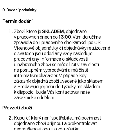
9. Dodací podmínky
Termín dodání
Zboží, které je
SKLADEM,
objednané
v pracovních dnech do
13:00
, Vám doručíme
zpravidla do 1 pracovního dne kamkoli po ČR.
Víkendové objednávky, či objednávky realizované
o svátcích jsou odeslány vždy následující
pracovní dny. Informace o skladovosti
u nabízeného zboží se může lišit v závislosti
na postupném vyprodávání a má čistě
informativní charakter. V případě, kdy
zákazník objedná zboží uvedené jako skladem
a Prodávající jej nebude fyzicky mít skladem
k dispozici, bude Vás kontaktovat naše
zákaznické oddělení.
Převzetí zboží
Kupující, který není spotřebitel, má povinnost
objednané zboží přijmout a překontrolovat
neporušenost obalu a zda zásilka