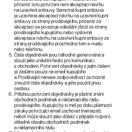
přičemž toto potvrzení není akceptací návrhu
na uzavření smlouvy. Samotná kupní smlouva
je uzavřena akceptací návrhu na uzavření kupní
smlouvy ze strany prodávajícího, přičemž za
akceptaci se považuje odeslání zboží ze strany
prodávajícího kupujícímu nebo výslovná
akceptace návrhu na uzavření kupní smlouvy ze
strany prodávajícího prostřednictvím e-mailu
nebo telefonu.
Čísla objednávek jsou náhodně generována a
slouží jako unikátní heslo pro komunikaci
s obchodem. Potvrzení objednávky s jejím číslem
je zasláno pouze na email kupujícího
a Prodávající nenese zodpovědnost za možné
zneužití čísla objednávky a jeho použití jinou
osobou.
Přílohou potvrzení objednávky je platné znění
obchodních podmínek a reklamačního řádu
prodávajícího. Kupující by si měl po dobu platnosti
záruky potvrzující email uschovat (nemazat),
neboť může sloužit jako důkaz v případě rozporů
ohledně obsahu obchodních podmínek
a reklamačního řádu.