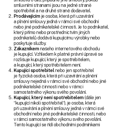
smluvními stranami jsou na jedné straně
spotřebitel a na druhé straně dodavatel.
Prodávajícím
je osoba, která při uzavírání
a plnění smlouvy jedná v rámci své obchodní
nebo jiné podnikatelské činnosti. Je to podnikatel,
který přímo nebo prostřednictvím jiných
podnikatelů dodává kupujícímu výrobky nebo
poskytuje služby.
Zákazníkem
našeho internetového obchodu
je kupující. Vzhledem k platné právní úpravě se
rozlišuje kupující, který je spotřebitelem,
a kupující, který spotřebitelem není.
Kupující spotřebitel
nebo jen spotřebitel
je fyzická osoba, která při uzavírání a plnění
smlouvy nejedná v rámci své obchodní nebo jiné
podnikatelské činnosti nebo v rámci
samostatného výkonu svého povolání.
Kupující, který není spotřebitelem
(dále jen
“kupující nikoli spotřebitel“), je osoba, která
při uzavírání a plnění smlouvy jedná v rámci své
obchodní nebo jiné podnikatelské činnosti, nebo
v rámci samostatného výkonu svého povolání.
Tento kupující se řídí obchodními podmínkami