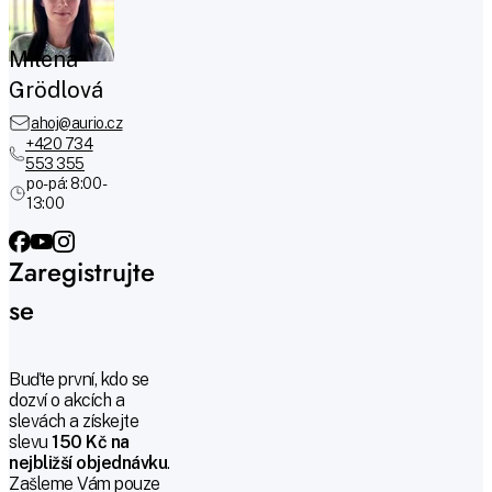
Milena
Grödlová
ahoj@aurio.cz
+420 734
553 355
po-pá: 8:00 -
13:00
Zaregistrujte
se
Buďte první, kdo se
dozví o akcích a
slevách a získejte
slevu
150 Kč na
nejbližší objednávku
.
Zašleme Vám pouze