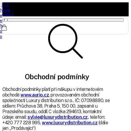
🇰🇷
Nová
orejská
načka
Purito
právě
orazila
Obchodní podmínky
Obchodní podmínky platí při nákupu v internetovém
obchodě
www.aurio.cz
, provozovaném obchodní
společností Luxury distribution s.r.o., IČ: 07098880, se
sídlem: Průchova 38, Praha 5, 150 00, zapsané u
Pražského soudu, oddíl C vložka 294613, kontaktní
údaje: email:
sylvie@luxurydistribution.cz,
telefon:
+420 777 228 995,
www.luxurydistribution.cz
(dále
jen „Prodávající“)