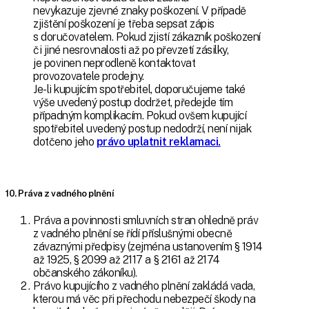
nevykazuje zjevné znaky poškození. V případě
zjištění poškození je třeba sepsat zápis
s doručovatelem. Pokud zjistí zákazník poškození
či jiné nesrovnalosti až po převzetí zásilky,
je povinen neprodleně kontaktovat
provozovatele prodejny.
Je-li kupujícím spotřebitel, doporučujeme také
výše uvedený postup dodržet, předejde tím
případným komplikacím. Pokud ovšem kupující
spotřebitel uvedený postup nedodrží, není nijak
dotčeno jeho
právo uplatnit reklamaci.
10. Práva z vadného plnění
Práva a povinnosti smluvních stran ohledně práv
z vadného plnění se řídí příslušnými obecně
závaznými předpisy (zejména ustanovením § 1914
až 1925, § 2099 až 2117 a § 2161 až 2174
občanského zákoníku).
Právo kupujícího z vadného plnění zakládá vada,
kterou má věc při přechodu nebezpečí škody na