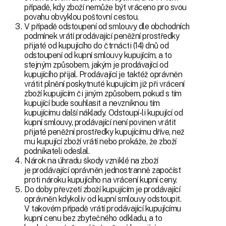
případě, kdy zboží nemůže být vráceno pro svou
povahu obvyklou poštovní cestou.
V případě odstoupení od smlouvy dle obchodních
podmínek vrátí prodávající peněžní prostředky
přijaté od kupujícího do čtrnácti (14) dnů od
odstoupení od kupní smlouvy kupujícím, a to
stejným způsobem, jakým je prodávající od
kupujícího přijal. Prodávající je taktéž oprávněn
vrátit plnění poskytnuté kupujícím již při vrácení
zboží kupujícím či jiným způsobem, pokud s tím
kupující bude souhlasit a nevzniknou tím
kupujícímu další náklady. Odstoupí-li kupující od
kupní smlouvy, prodávající není povinen vrátit
přijaté peněžní prostředky kupujícímu dříve, než
mu kupující zboží vrátí nebo prokáže, že zboží
podnikateli odeslal.
Nárok na úhradu škody vzniklé na zboží
je prodávající oprávněn jednostranně započíst
proti nároku kupujícího na vrácení kupní ceny.
Do doby převzetí zboží kupujícím je prodávající
oprávněn kdykoliv od kupní smlouvy odstoupit.
V takovém případě vrátí prodávající kupujícímu
kupní cenu bez zbytečného odkladu, a to