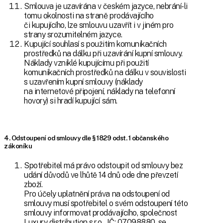
Smlouva je uzavírána v českém jazyce, nebrání-li
tomu okolnosti na straně prodávajícího
či kupujícího, lze smlouvu uzavřít i v jiném pro
strany srozumitelném jazyce.
Kupující souhlasí s použitím komunikačních
prostředků na dálku při uzavírání kupní smlouvy.
Náklady vzniklé kupujícímu při použití
komunikačních prostředků na dálku v souvislosti
s uzavřením kupní smlouvy (náklady
na internetové připojení, náklady na telefonní
hovory) si hradí kupující sám.
4. Odstoupení od smlouvy dle § 1829 odst. 1 občanského
zákoníku
Spotřebitel má právo odstoupit od smlouvy bez
udání důvodů ve lhůtě 14 dnů ode dne převzetí
zboží.
Pro účely uplatnění práva na odstoupení od
smlouvy musí spotřebitel o svém odstoupení této
smlouvy informovat prodávajícího, společnost
Luxury distribution s.r.o., IČ: 07098880, se