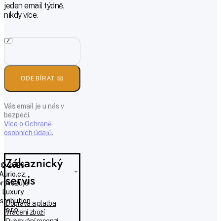
jeden email týdně,
nikdy více.
ODEBÍRAT 📧
Váš email je u nás v
bezpečí.
Více o Ochraně
osobních údajů.
Zákaznický
© 2026
Aurio.cz,
servis
provozuje
Luxury
istribution
Doprava a platba
s.r.o.
Vrácení zboží
Ověřování recenzí