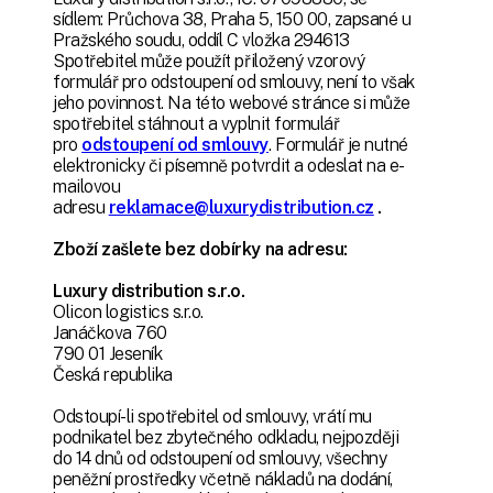
sídlem: Průchova 38, Praha 5, 150 00, zapsané u
Pražského soudu, oddíl C vložka 294613
Spotřebitel může použít přiložený vzorový
formulář pro odstoupení od smlouvy, není to však
jeho povinnost. Na této webové stránce si může
spotřebitel stáhnout a vyplnit formulář
pro
odstoupení od smlouvy
. Formulář je nutné
elektronicky či písemně potvrdit a odeslat na e-
mailovou
adresu
reklamace@luxurydistribution.cz
.
Zboží zašlete bez dobírky na adresu:
Luxury distribution s.r.o.
Olicon logistics s.r.o.
Janáčkova 760
790 01 Jeseník
Česká republika
Odstoupí-li spotřebitel od smlouvy, vrátí mu
podnikatel bez zbytečného odkladu, nejpozději
do 14 dnů od odstoupení od smlouvy, všechny
peněžní prostředky včetně nákladů na dodání,