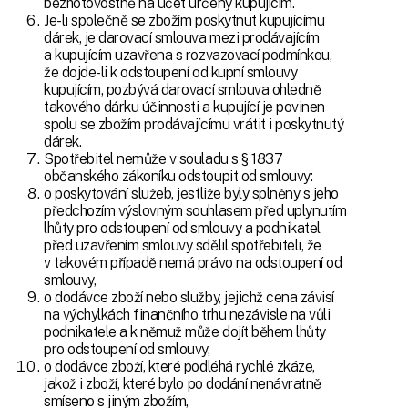
bezhotovostně na účet určený kupujícím.
Je-li společně se zbožím poskytnut kupujícímu
dárek, je darovací smlouva mezi prodávajícím
a kupujícím uzavřena s rozvazovací podmínkou,
že dojde-li k odstoupení od kupní smlouvy
kupujícím, pozbývá darovací smlouva ohledně
takového dárku účinnosti a kupující je povinen
spolu se zbožím prodávajícímu vrátit i poskytnutý
dárek.
Spotřebitel nemůže v souladu s § 1837
občanského zákoníku odstoupit od smlouvy:
o poskytování služeb, jestliže byly splněny s jeho
předchozím výslovným souhlasem před uplynutím
lhůty pro odstoupení od smlouvy a podnikatel
před uzavřením smlouvy sdělil spotřebiteli, že
v takovém případě nemá právo na odstoupení od
smlouvy,
o dodávce zboží nebo služby, jejichž cena závisí
na výchylkách finančního trhu nezávisle na vůli
podnikatele a k němuž může dojít během lhůty
pro odstoupení od smlouvy,
o dodávce zboží, které podléhá rychlé zkáze,
jakož i zboží, které bylo po dodání nenávratně
smíseno s jiným zbožím,