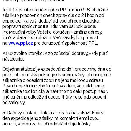
Jestliže zvolíte doručení přes
PPL nebo GLS
, obdržíte
zásilku v pracovních dnech zpravidla do 24 hodin od
expedice. Na vaši dodací adresu přijede dodávka
přepravní společnosti a řidič vám balíček předá.
Individuální volby Vašeho doručení - změna adresy,
změna data nebo uložení Vaší zásilky lze provést
na
www.ppl.cz
pro doručování společností PPL.
Ať už zvolíte kterýkoliv ze způsobů dopravy, vždy platí
následující:
Objednané zboží je expedováno do 1 pracovního dne od
přijetí objednávky, pokud je skladem. Vždy informujeme
zákazníka o odeslání zboží na jeho mailovou adresu
Pokud objednané zboží není skladem, kontaktujeme
zákazníka telefonicky a navrhneme další postup např.
jiné plnění, prodloužení dodací lhůty nebo odstoupení
od smlouvy.
5. Daňový doklad – faktura je zaslána zákazníkovi v
den expedice jeho zásilky na kontaktní emailovou
adresu, kterou zadal při odesílání objednávky.