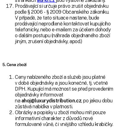
stránkách
aurio.cz
jsou výslovně zakázány.
Prodávající si určuje právo zrušit objednávku
podle § 2006 - § 2009 Občanského zákoníku.
V případě, že tato situace nastane, bude
prodávající neprodleně kontaktovat kupujícího
telefonicky, nebo e-mailem za účelem dohody
o dalším postupu (náhrada objednaného zboží
jiným, zrušení objednávky, apod.)
5. Cena zboží
Ceny nabízeného zboží a služeb jsou platné
v době objednávky a jsou konečné, tj. včetně
DPH. Kupující má možnost se před provedením
objednávky informovat
na
ahoj@luxurydistribution.cz
, po jakou dobu
zůstává nabídka v platnosti.
Obrázky a popisky u zboží mohou mít pouze
informativní charakter z důvodů nově
formulované vůně, či vnějšího vzhledu krabičky.