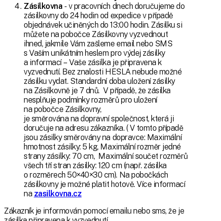
Zásilkovna
- v pracovních dnech doručujeme do
zásilkovny do 24 hodin od expedice v případě
objednávek učiněných do 13:00 hodin. Zásilku si
můžete na pobočce Zásilkovny vyzvednout
ihned, jakmile Vám zašleme email nebo SMS
s Vaším unikátním heslem pro výdej zásilky
a informací – Vaše zásilka je připravena k
vyzvednutí. Bez znalosti HESLA nebude možné
zásilku vydat. Standardní doba uložení zásilky
na Zásilkovně je 7 dnů. V případě, že zásilka
nesplňuje podmínky rozměrů pro uložení
na pobočce Zásilkovny,
je směrována na dopravní společnost, která ji
doručuje na adresu zákazníka. ( V tomto případě
jsou zásilky směrovány na dopravce: Maximální
hmotnost zásilky: 5 kg, Maximální rozměr jedné
strany zásilky: 70 cm, Maximální součet rozměrů
všech tří stran zásilky: 120 cm (např. zásilka
o rozměrech 50×40×30 cm). Na pobočkách
zásilkovny je možné platit hotově. Více informací
na
z
asilkovna.cz
Zákazník je informován pomocí emailu nebo sms, že je
zásilka připravena k vyzvednutí.