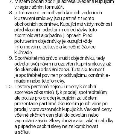
Místem dodání zboží je adresa uvedená kupujícím
v registračním formuláři.
Informace o jednotlivých krocích vedoucích
k uzavření smlouvy jsou patrné z těchto
obchodních podmínek. Kupující má vždy možnost
před vlastním odesláním objednávky tuto
zkontrolovat a případně ji opravit. Před
potvrzením objednávky je kupující vždy
informován o celkové a konečné částce
k úhradě.
Spotřebitel má právo zrušit objednávku, tedy
odvolat svůj návrh na uzavření kupní smlouvy, až
do okamžiku odeslání zboží. Tuto skutečnost
je spotřebitel povinen prodávajícímu oznámit e-
mailem nebo telefonicky.
Testery parfémů nejsou určeny k osobní
spotřebě zákazníků, tj. k prodeji spotřebitelům,
ale pouze pro prodej kupujícím za účelem
prezentace parfémů zkoušením jejich vůně při
prodeji v provozovnách kupujících. Veškeré ceny
včetně akčních cen platí do odvolání nebo
vyprodání zásob. Slevy zboží v akci, akční nabídky
a případné osobní slevy nelze kombinovat
a sčítat.