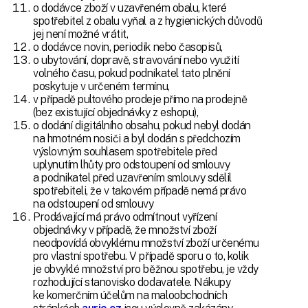
o dodávce zboží v uzavřeném obalu, které
spotřebitel z obalu vyňal a z hygienických důvodů
jej není možné vrátit,
o dodávce novin, periodik nebo časopisů,
o ubytování, dopravě, stravování nebo využití
volného času, pokud podnikatel tato plnění
poskytuje v určeném termínu,
v případě pultového prodeje přímo na prodejně
(bez existující objednávky z eshopu),
o dodání digitálního obsahu, pokud nebyl dodán
na hmotném nosiči a byl dodán s předchozím
výslovným souhlasem spotřebitele před
uplynutím lhůty pro odstoupení od smlouvy
a podnikatel před uzavřením smlouvy sdělil
spotřebiteli, že v takovém případě nemá právo
na odstoupení od smlouvy
Prodávající má právo odmítnout vyřízení
objednávky v případě, že množství zboží
neodpovídá obvyklému množství zboží určenému
pro vlastní spotřebu. V případě sporu o to, kolik
je obvyklé množství pro běžnou spotřebu, je vždy
rozhodující stanovisko dodavatele. Nákupy
ke komerčním účelům na maloobchodních