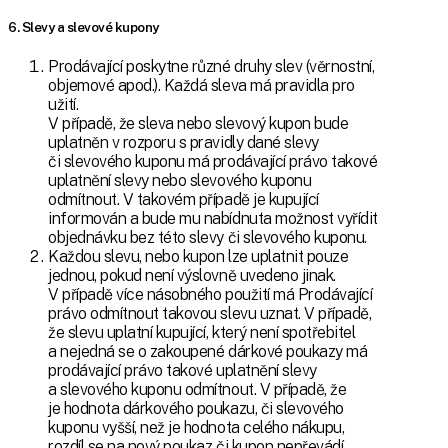
6. Slevy a slevové kupony
Prodávající poskytne různé druhy slev (věrnostní,
objemové apod.). Každá sleva má pravidla pro
užití.
V případě, že sleva nebo slevový kupon bude
uplatněn v rozporu s pravidly dané slevy
či slevového kuponu má prodávající právo takové
uplatnění slevy nebo slevového kuponu
odmítnout. V takovém případě je kupující
informován a bude mu nabídnuta možnost vyřídit
objednávku bez této slevy či slevového kuponu.
Každou slevu, nebo kupon lze uplatnit pouze
jednou, pokud není výslovně uvedeno jinak.
V případě více násobného použití má Prodávající
právo odmítnout takovou slevu uznat. V případě,
že slevu uplatní kupující, který není spotřebitel
a nejedná se o zakoupené dárkové poukazy má
prodávající právo takové uplatnění slevy
a slevového kuponu odmítnout. V případě, že
je hodnota dárkového poukazu, či slevového
kuponu vyšší, než je hodnota celého nákupu,
rozdíl se na nový poukaz či kupon nepřevádí