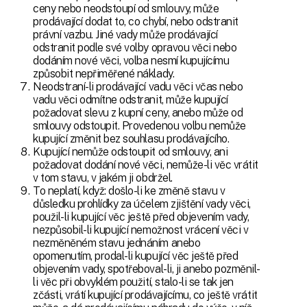
ceny nebo neodstoupí od smlouvy, může
prodávající dodat to, co chybí, nebo odstranit
právní vazbu. Jiné vady může prodávající
odstranit podle své volby opravou věci nebo
dodáním nové věci, volba nesmí kupujícímu
způsobit nepřiměřené náklady.
Neodstraní-li prodávající vadu věci včas nebo
vadu věci odmítne odstranit, může kupující
požadovat slevu z kupní ceny, anebo může od
smlouvy odstoupit. Provedenou volbu nemůže
kupující změnit bez souhlasu prodávajícího.
Kupující nemůže odstoupit od smlouvy, ani
požadovat dodání nové věci, nemůže-li věc vrátit
v tom stavu, v jakém ji obdržel.
To neplatí, když: došlo-li ke změně stavu v
důsledku prohlídky za účelem zjištění vady věci,
použil-li kupující věc ještě před objevením vady,
nezpůsobil-li kupující nemožnost vrácení věci v
nezměněném stavu jednáním anebo
opomenutím, prodal-li kupující věc ještě před
objevením vady, spotřeboval-li, ji anebo pozměnil-
li věc při obvyklém použití, stalo-li se tak jen
zčásti, vrátí kupující prodávajícímu, co ještě vrátit