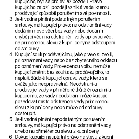
kupujícího, byť se projeví až později. Právo
kupujícího založí i později vzniklá vada, kterou
prodávající způsobil porušením své povinnosti.
Je-li vadné plnění podstatným porušením
smlouvy, má kupující právo: na odstranění vady
dodáním nové věci bez vady nebo dodáním
chybějící věci, na odstranění vady opravou věci,
na přiměřenou slevu z kupní ceny,na odstoupení
od smlouvy.
Kupující sdělí prodávajícímu, jaké právo si zvolil,
při oznámení vady, nebo bez zbytečného odkladu
po oznámení vady. Provedenou volbu nemůže
kupující změnit bez souhlasu prodávajícího, to
neplatí, žádá-li kupující opravu vady, která se
ukáže jako neopravitelná. Neodstraní-li
prodávající vady v přiměřené lhůtě či oznámí-li
kupujícímu, že vady neodstraní, může kupující
požadovat místo odstranění vady přiměřenou
slevu z kupní ceny, nebo může od smlouvy
odstoupit.
Je-li vadné plnění nepodstatným porušením
smlouvy, má kupující právo na odstranění vady,
anebo na přiměřenou slevu z kupní ceny.
Dokud kupující neuplatní právo na slevu z kupní