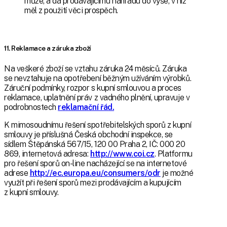
může, a dá prodávajícímu náhradu do výše, v níž
měl z použití věci prospěch.
11. Reklamace a záruka zboží
Na veškeré zboží se vztahu záruka 24 měsíců. Záruka
se nevztahuje na opotřebení běžným užíváním výrobků.
Záruční podmínky, rozpor s kupní smlouvou a proces
reklamace, uplatnění práv z vadného plnění, upravuje v
podrobnostech
reklamační řád.
K mimosoudnímu řešení spotřebitelských sporů z kupní
smlouvy je příslušná Česká obchodní inspekce, se
sídlem Štěpánská 567/15, 120 00 Praha 2, IČ: 000 20
869, internetová adresa:
http://www.coi.cz
. Platformu
pro řešení sporů on-line nacházející se na internetové
adrese
http://ec.europa.eu/consumers/odr
je možné
využít při řešení sporů mezi prodávajícím a kupujícím
z kupní smlouvy.