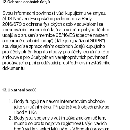
12. Ochrana osobních údajů
Svou informační povinnost vůči kupujícímu ve smyslu
čl. 13 Nařízení Evropského parlamentu a Rady
2016/679 o ochraně fyzických osob v souvislosti se
zpracováním osobních údajů a o volném pohybu těchto
údajů a o zrušení směrnice 95/46/ES (obecné nařízení
o ochraně osobních údajů) (dále jen „nařízení GDPR“)
související se zpracováním osobních údajů kupujícího
pro účely plnění kupní smlouvy, pro účely jednání o této
smlouvě a pro účely plnění veřejnoprávních povinností
prodávajícího plní prodávající prostřednictvím zvláštního
dokumentu.
13. Uplatnění bodůů
Body fungují na našem internetovém obchodě
jako virtuální měna. Při platbě vaší objednávky se
1 bod = 1 Kč.
Body jsou spojeny s vaším zákaznickým účtem,
musíte se proto nejprve registrovat. Výši vašich
bodů vidíte v sekci Můj účet - Věrnostní program.