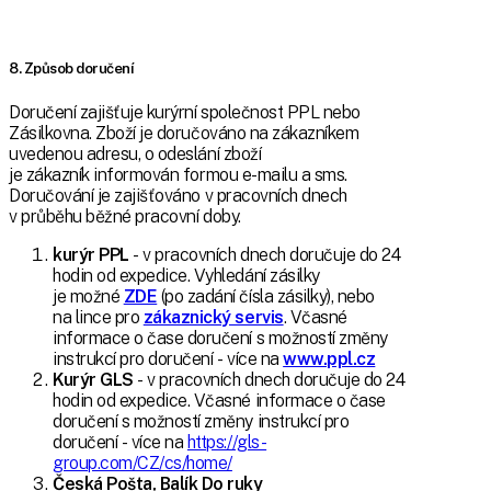
8. Způsob doručení
Doručení zajišťuje kurýrní společnost PPL nebo
Zásilkovna. Zboží je doručováno na zákazníkem
uvedenou adresu, o odeslání zboží
je zákazník informován formou e-mailu a sms.
Doručování je zajišťováno v pracovních dnech
v průběhu běžné pracovní doby.
kurýr PPL
- v pracovních dnech doručuje do 24
hodin od expedice. Vyhledání zásilky
je možné
ZDE
(po zadání čísla zásilky), nebo
na lince pro
zákaznický servis
. Včasné
informace o čase doručení s možností změny
instrukcí pro doručení - více na
www.ppl.cz
Kurýr GLS
- v pracovních dnech doručuje do 24
hodin od expedice. Včasné informace o čase
doručení s možností změny instrukcí pro
doručení - více na
https://gls-
group.com/CZ/cs/home/
Česká Pošta, Balík Do ruky