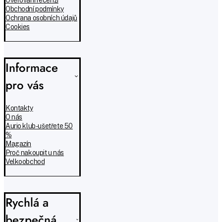
Obchodní podmínky
Ochrana osobních údajů
Cookies
Informace
pro vás
Kontakty
O nás
Aurio klub - ušetřete 50
%
Magazín
Proč nakoupit u nás
Velkoobchod
Rychlá a
bezpečná