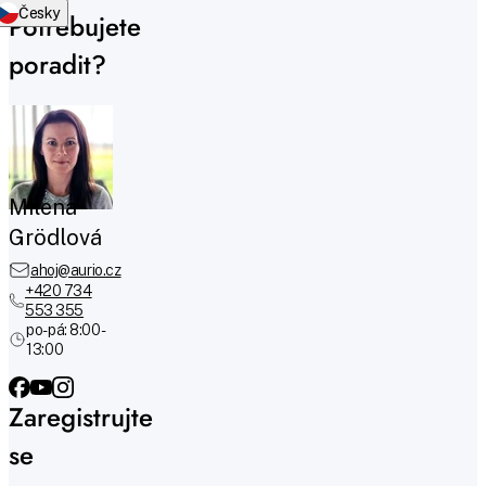
Česky
Potřebujete
poradit?
Milena
Grödlová
ahoj@aurio.cz
+420 734
553 355
po-pá: 8:00 -
13:00
Zaregistrujte
se