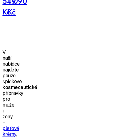
549
1 090
Kč
Kč
V
naší
nabídce
najdete
pouze
špičkové
kosmeceutické
přípravky
pro
muže
i
ženy
–
pleťové
krémy
,