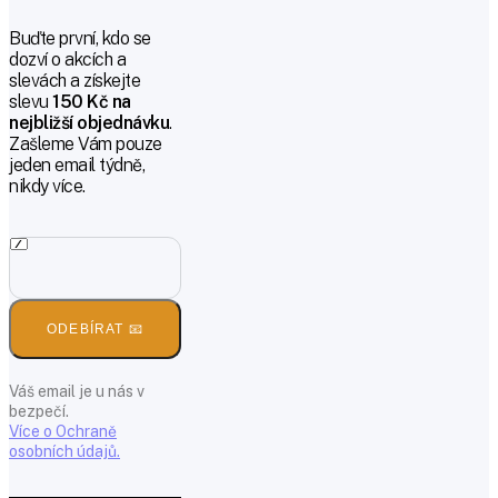
Buďte první, kdo se
dozví o akcích a
slevách a získejte
slevu
150 Kč na
nejbližší objednávku
.
Zašleme Vám pouze
jeden email týdně,
nikdy více.
ODEBÍRAT 📧
Váš email je u nás v
bezpečí.
Více o Ochraně
osobních údajů.