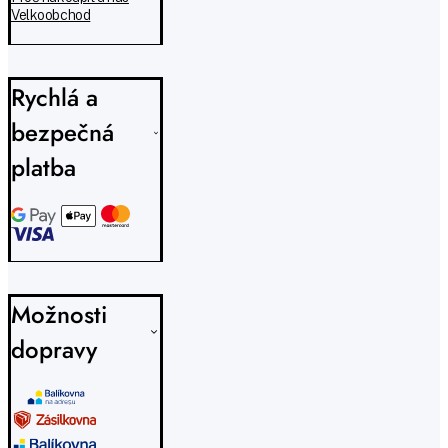
Velkoobchod
Rychlá a
bezpečná
platba
Možnosti
dopravy