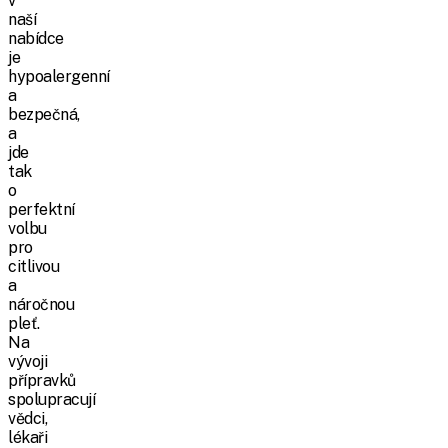
v
naší
nabídce
je
hypoalergenní
a
bezpečná,
a
jde
tak
o
perfektní
volbu
pro
citlivou
a
náročnou
pleť.
Na
vývoji
přípravků
spolupracují
vědci,
lékaři