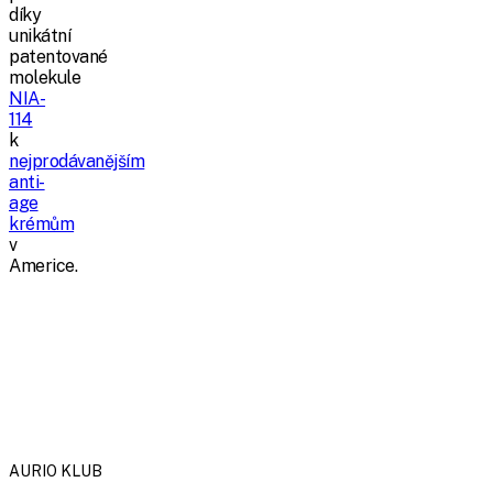
díky
unikátní
patentované
molekule
NIA-
114
k
nejprodávanějším
anti-
age
krémům
v
Americe.
AURIO KLUB