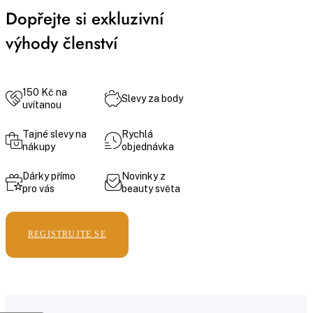
Dopřejte si exkluzivní
výhody členství
150 Kč na
Slevy za body
uvítanou
Tajné slevy na
Rychlá
nákupy
objednávka
Dárky přímo
Novinky z
pro vás
beauty světa
REGISTRUJTE SE