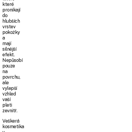
které
pronikají
do
hlubších
vrstev
pokožky
a
mají
silnější
efekt.
Nepůsobí
pouze
na
povrchu,
ale
vylepší
vzhled
vaší
pleti
zevnitř.
Veškerá
kosmetika