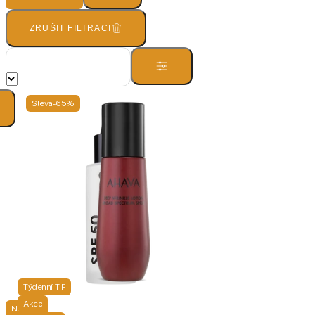
ZRUŠIT FILTRACI
Sleva -65%
Týdenní TIP
Akce
Novinka