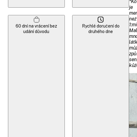
*Ko
je
men
než
1:mi
60 dní na vrácení bez
Rychlé doručení do
Ma
udání důvodu
druhého dne
mno
lát
mů
způ
senz
kůž