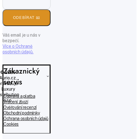
ODEBÍRAT 📧
Váš email je u nás v
bezpečí.
Více o Ochraně
osobních údajů.
Zákaznický
© 2026
Aurio.cz,
servis
provozuje
Luxury
istribution
Doprava a platba
s.r.o.
Vrácení zboží
Ověřování recenzí
Obchodní podmínky
Ochrana osobních údajů
Cookies