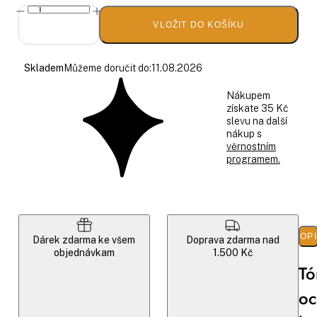
VLOŽIT DO KOŠÍKU
Skladem
Můžeme doručit do:
11.08.2026
Nákupem
získate 35 Kč
slevu na další
nákup s
věrnostním
programem.
POP
Dárek zdarma ke všem
Doprava zdarma nad
objednávkam
1.500 Kč
Tó
oc