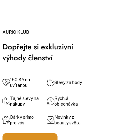
AURIO KLUB
Dopřejte si exkluzivní
výhody členství
150 Kč na
Slevy za body
uvítanou
Tajné slevy na
Rychlá
nákupy
objednávka
Dárky přímo
Novinky z
pro vás
beauty světa