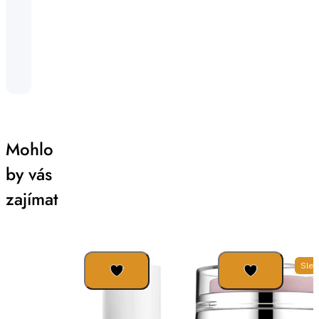
Mohlo
by vás
zajímat
Slev