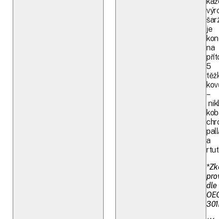
kaž
výr
šar
je
kon
na
pří
5
těž
kov
–
nikl
kob
chr
pal
a
rtut
*Zk
pro
dle
OE
301