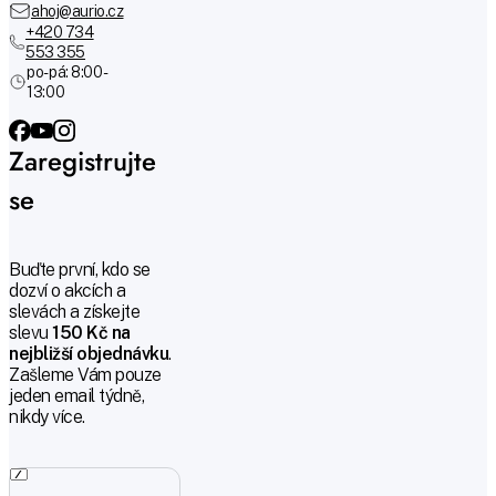
ahoj@aurio.cz
+420 734
553 355
po-pá: 8:00 -
13:00
Zaregistrujte
se
Buďte první, kdo se
dozví o akcích a
slevách a získejte
slevu
150 Kč na
nejbližší objednávku
.
Zašleme Vám pouze
jeden email týdně,
nikdy více.