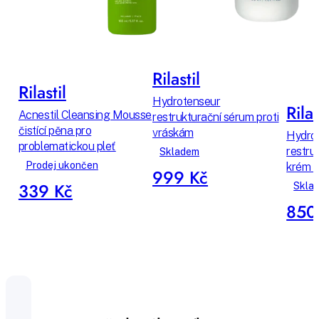
Rilastil
Rilastil
Hydrotenseur
Rilas
Acnestil Cleansing Mousse
restrukturační sérum proti
čistící pěna pro
vráskám
Hydro
problematickou pleť
restru
Skladem
Prodej ukončen
krém p
999 Kč
339 Kč
Skla
850