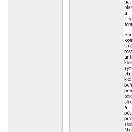
nav
elas
a
zle
ton
Spe
ko
sm
ros
ant
kte
syn
chr
kko
buň
pře
oxi
str
a
půs
prot
stár
Nia