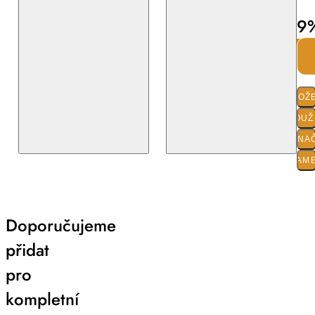
9
SLOŽ
POUŽI
O ZNA
PARAM
Doporučujeme
přidat
pro
kompletní