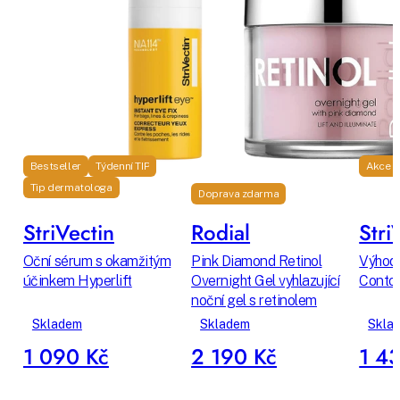
Bestseller
Týdenní TIP
Akce
Tip dermatologa
Doprava zdarma
StriVectin
Rodial
Stri
Oční sérum s okamžitým
Pink Diamond Retinol
Výhodn
účinkem Hyperlift
Overnight Gel vyhlazující
Contou
noční gel s retinolem
Skladem
Skladem
Skla
1 090 Kč
2 190 Kč
1 4