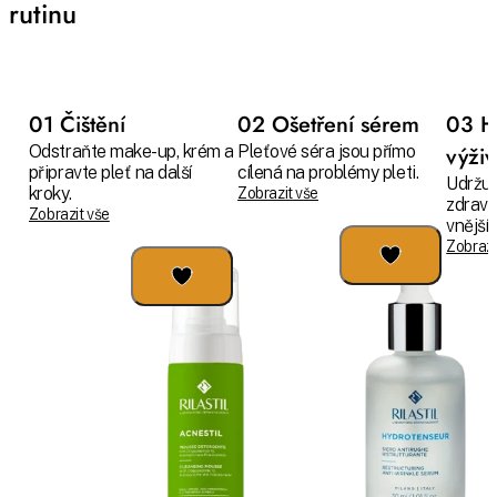
rutinu
01 Čištění
02 Ošetření sérem
03 H
Odstraňte make-up, krém a
Pleťové séra jsou přímo
výži
připravte pleť na další
cílená na problémy pleti.
Udržuj
kroky.
Zobrazit vše
zdravo
Zobrazit vše
vnějším
Zobrazi