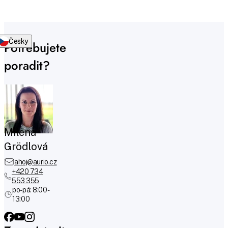
Česky
Potřebujete
poradit?
Milena
Grödlová
ahoj@aurio.cz
+420 734
553 355
po-pá: 8:00 -
13:00