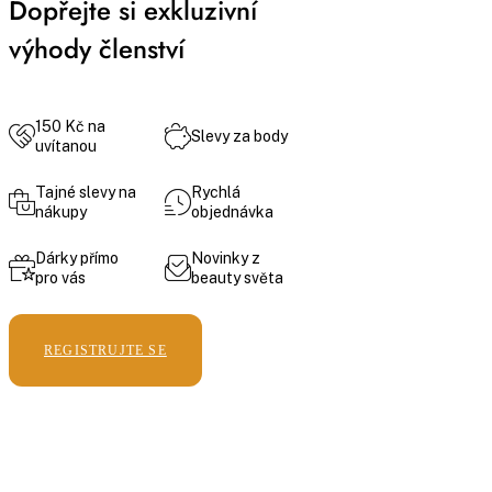
Dopřejte si exkluzivní
výhody členství
150 Kč na
Slevy za body
uvítanou
Tajné slevy na
Rychlá
nákupy
objednávka
Dárky přímo
Novinky z
pro vás
beauty světa
REGISTRUJTE SE