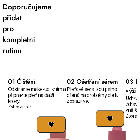
Doporučujeme
přidat
pro
kompletní
rutinu
01 Čištění
02 Ošetření sérem
03 H
Odstraňte make-up, krém a
Pleťové séra jsou přímo
výži
připravte pleť na další
cílená na problémy pleti.
Udržuj
kroky.
Zobrazit vše
zdravo
Zobrazit vše
vnějším
Zobrazi