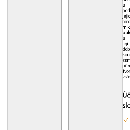
a
pod
jeji
mno
mik
po
a
její
dob
kond
zam
pře
tvo
vrá
Úč
sl