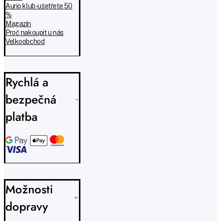
Aurio klub - ušetřete 50
%
Magazín
Proč nakoupit u nás
Velkoobchod
Rychlá a
bezpečná
platba
Možnosti
dopravy