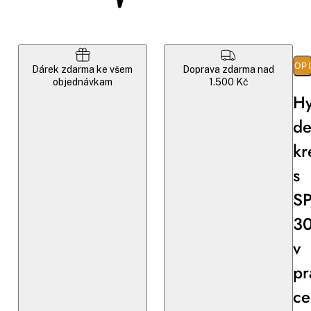
POP
Dárek zdarma ke všem
Doprava zdarma nad
objednávkam
1.500 Kč
Hy
de
k
s
S
3
v
pr
ce