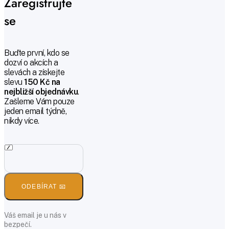
Zaregistrujte
se
Buďte první, kdo se
dozví o akcích a
slevách a získejte
slevu
150 Kč na
nejbližší objednávku
.
Zašleme Vám pouze
jeden email týdně,
nikdy více.
ODEBÍRAT 📧
Váš email je u nás v
bezpečí.