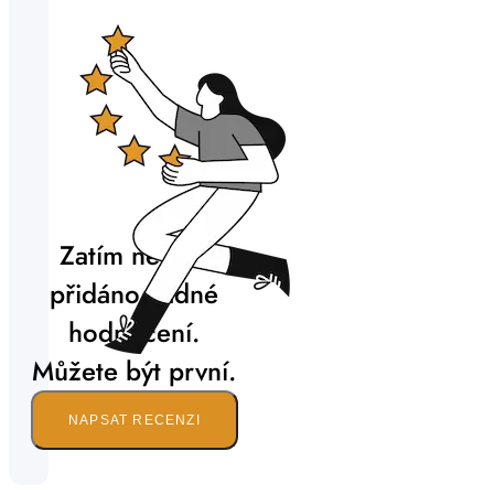
Zatím nebylo
přidáno žádné
hodnocení.
Můžete být první.
NAPSAT RECENZI