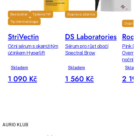
Bestseller
Týdenní TIP
Doprava zdarma
Tip dermatologa
Dopra
StriVectin
DS Laboratories
Rodi
Oční sérum s okamžitým
Sérum pro růst obočí
Pink D
účinkem Hyperlift
Spectral Brow
Overni
noční 
Skladem
Skladem
Skla
1 090 Kč
1 560 Kč
2 1
AURIO KLUB