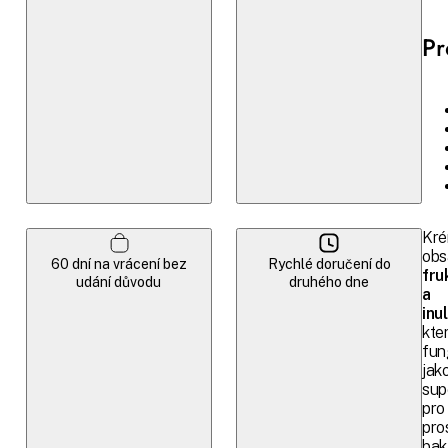
Pr
Kr
obs
60 dní na vrácení bez
Rychlé doručení do
fru
udání důvodu
druhého dne
a
inul
kte
fun
jak
sup
pro
pro
bak