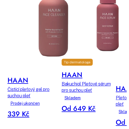
Tip dermatologa
HAAN
HAAN
Bakuchiol Pleťové sérum
HA
Čistící pleťový gel pro
pro suchou pleť
suchou pleť
Pleťov
Skladem
Prodej ukončen
pleť
Od 649 Kč
339 Kč
Skla
Od 