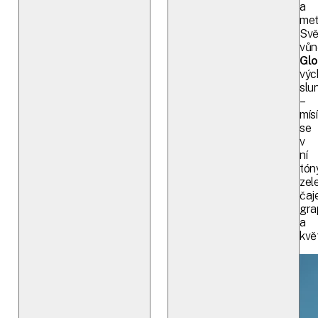
a
met
Svě
vů
Gl
výc
slu
–
mísí
se
v
ní
tón
zel
čaje
gra
a
kvě