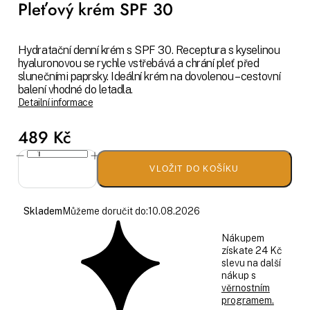
Pleťový krém SPF 30
Hydratační denní krém s SPF 30. Receptura s kyselinou
hyaluronovou se rychle vstřebává a chrání pleť před
slunečními paprsky. Ideální krém na dovolenou – cestovní
balení vhodné do letadla.
Detailní informace
489 Kč
VLOŽIT DO KOŠÍKU
Skladem
Můžeme doručit do:
10.08.2026
Nákupem
získate 24 Kč
slevu na další
nákup s
věrnostním
programem.