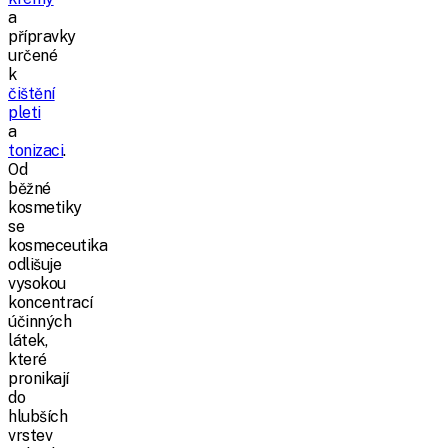
a
přípravky
určené
k
čištění
pleti
a
tonizaci
.
Od
běžné
kosmetiky
se
kosmeceutika
odlišuje
vysokou
koncentrací
účinných
látek,
které
pronikají
do
hlubších
vrstev