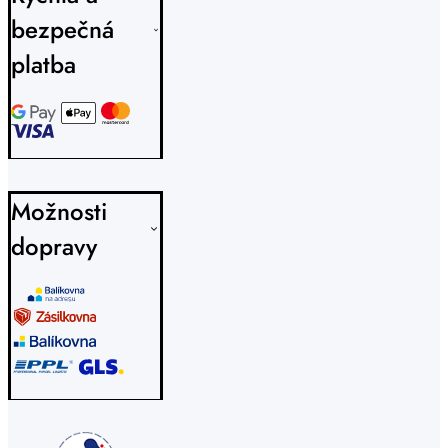
bezpečná
platba
Možnosti
dopravy