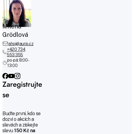
Milena
Grödlová
ahoj@aurio.cz
+420 734
553 355
po-pá: 8:00 -
13:00
Zaregistrujte
se
Buďte první, kdo se
dozví o akcích a
slevách a získejte
slevu
150 Kč na