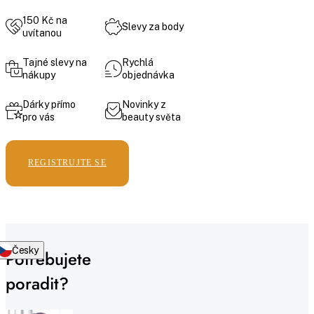
150 Kč na
Slevy za body
uvítanou
Tajné slevy na
Rychlá
nákupy
objednávka
Dárky přímo
Novinky z
pro vás
beauty světa
REGISTRUJTE SE
Česky
Potřebujete
poradit?