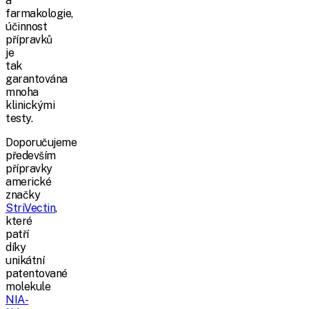
a
farmakologie,
účinnost
přípravků
je
tak
garantována
mnoha
klinickými
testy.
Doporučujeme
především
přípravky
americké
značky
StriVectin
,
které
patří
díky
unikátní
patentované
molekule
NIA-