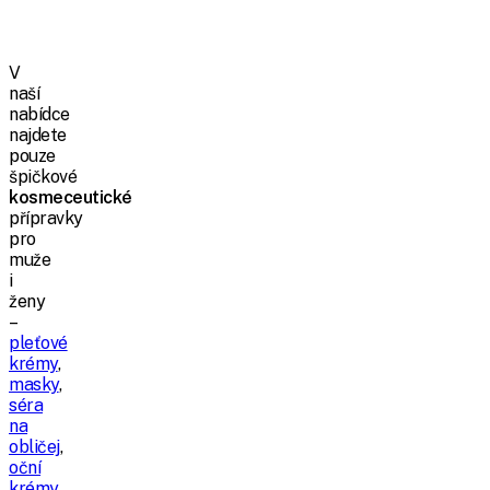
V
naší
nabídce
najdete
pouze
špičkové
kosmeceutické
přípravky
pro
muže
i
ženy
–
pleťové
krémy
,
masky
,
séra
na
obličej
,
oční
krémy