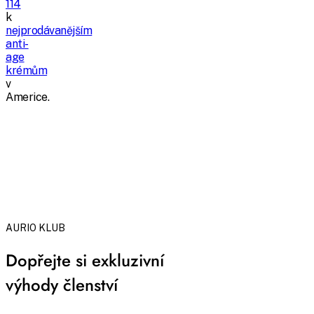
114
k
nejprodávanějším
anti-
age
krémům
v
Americe.
AURIO KLUB
Dopřejte si exkluzivní
výhody členství