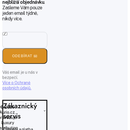
nejbližší objednávku
.
Zašleme Vám pouze
jeden email týdně,
nikdy více.
ODEBÍRAT 📧
Váš email je u nás v
bezpečí.
Více o Ochraně
osobních údajů.
Zákaznický
© 2026
Aurio.cz,
servis
provozuje
Luxury
istribution
Doprava a platba