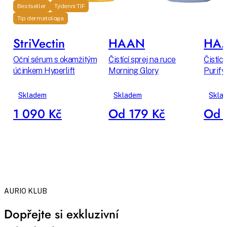
Bestseller
Týdenní TIP
Tip dermatologa
StriVectin
HAAN
HA
Oční sérum s okamžitým
Čistící sprej na ruce
Čistící
účinkem Hyperlift
Morning Glory
Purify
Skladem
Skladem
Skla
1 090 Kč
Od 179 Kč
Od 
AURIO KLUB
Dopřejte si exkluzivní