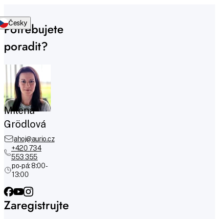
Česky
Potřebujete
poradit?
Milena
Grödlová
ahoj@aurio.cz
+420 734
553 355
po-pá: 8:00 -
13:00
Zaregistrujte