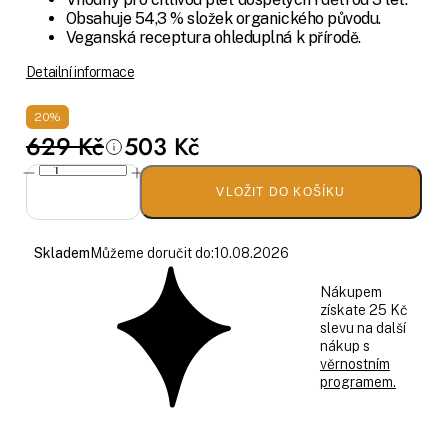
Obsahuje 54,3 % složek organického původu.
Veganská receptura ohleduplná k přírodě.
Detailní informace
20%
629 Kč
503 Kč
VLOŽIT DO KOŠÍKU
Skladem
Můžeme doručit do:
10.08.2026
Nákupem
získate 25 Kč
slevu na další
nákup s
věrnostním
programem.