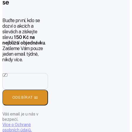
se
Buďte první, kdo se
dozví o akcích a
slevách a získejte
slevu
150 Kč na
nejbližší objednávku
.
Zašleme Vám pouze
jeden email týdně,
nikdy více.
ODEBÍRAT 📧
Váš email je u nás v
bezpečí.
Více o Ochraně
osobních údajů.