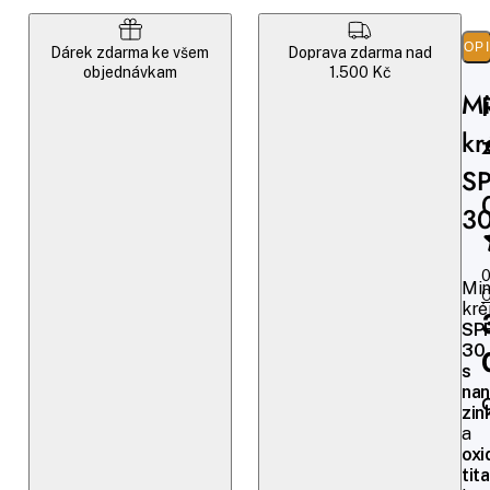
POP
Dárek zdarma ke všem
Doprava zdarma nad
objednávkam
1.500 Kč
Mi
k
S
3
0
Min
O
kr
SP
30
s
nan
zi
a
ox
tit