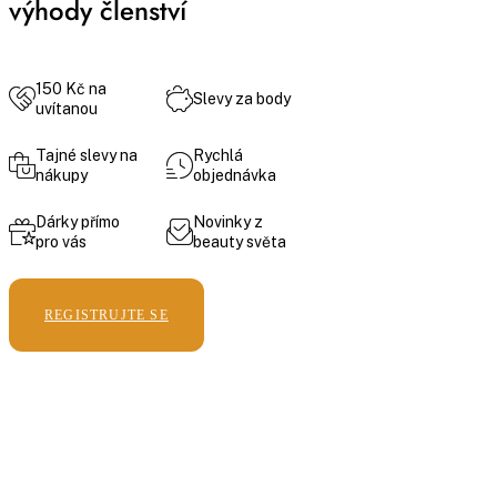
výhody členství
150 Kč na
Slevy za body
uvítanou
Tajné slevy na
Rychlá
nákupy
objednávka
Dárky přímo
Novinky z
pro vás
beauty světa
REGISTRUJTE SE