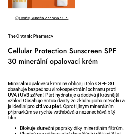
Obličej
Sluneční ochrana a SPF
The Organic Pharmacy
Cellular Protection Sunscreen SPF
30 minerální opalovací krém
Minerální opalovací krém na obličej i tělo s
SPF 30
obsahuje bezpečnou širokospektrální ochranu proti
UVA i UVB záření
. Pleť
hydratuje
a dodává jí krásnější
vzhled. Obsahuje antioxidanty ze zklidňujícího měsíčku a
je ideální pro
citlivou pleť
.
Oproti jiným minerálním
přípravkům se rychle vstřebává a nezanechává bílý
film.
Blokuje sluneční paprsky díky minerálním filtrům.
Vhodný pro citlivou pleť dospělých i dětí od 3 let.