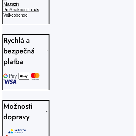
Magazín
Proč nakoupit u nás
Velkoobchod
Rychlá a
bezpečná
platba
Možnosti
dopravy