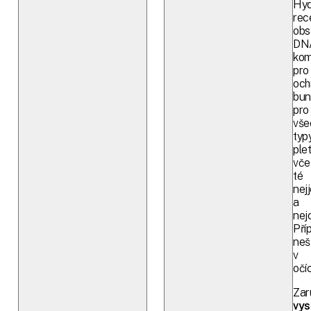
Hyd
rec
obs
DN
kom
pro
och
bun
pro
vše
typ
plet
vče
té
nej
a
nejc
Pří
neš
v
očíc
Zar
vy