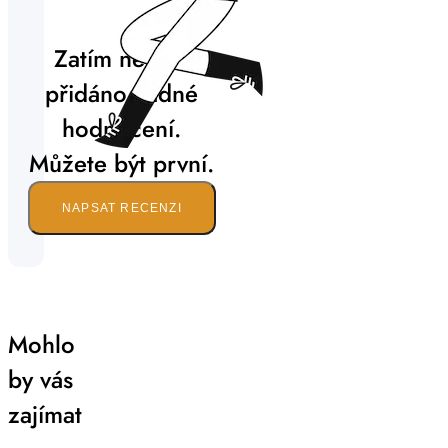
Zatím nebylo
přidáno žádné
hodnocení.
Můžete být první.
NAPSAT RECENZI
Mohlo
by vás
zajímat