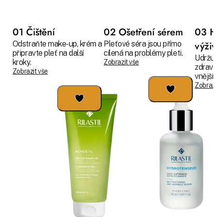
01 Čištění
02 Ošetření sérem
03 H
Odstraňte make-up, krém a
Pleťové séra jsou přímo
výži
připravte pleť na další
cílená na problémy pleti.
Udržuj
kroky.
Zobrazit vše
zdravo
Zobrazit vše
vnějším
Zobrazi