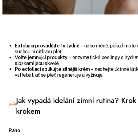
Exfoliaci provádějte 1x týdně
– nebo méně, pokud máte 
suchou či citlivou pleť.
Volte jemnější produkty
– enzymatické peelingy s hydra
složkami jsou skvělé.
Po exfoliaci aplikujte silnější krém
– nechejte účinné lát
vstřebat, ať se pleť regeneruje a vyživuje.
Jak vypadá idelání zimní rutina? Krok
krokem
Ráno