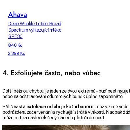
Ahava
Deep Wrinkle Lotion Broad
Spectrum vyhlazující mléko
SPF30
840 Kč
2 399 Kč
4. Exfoliujete často, nebo vůbec
Další běžnou chybou je jeden ze dvou extrémů – buď peelingujet
nebo na odstraňování odumřelých buněk úplně zapomínáte.
Příliš
častá exfoliace
oslabuje kožní bariéru
– což v zimě vede
podráždění, začervenání a rychlejší ztrátě vlhkosti. Naopak žád
může mít za následek šedý nádech pleti či drsnost.