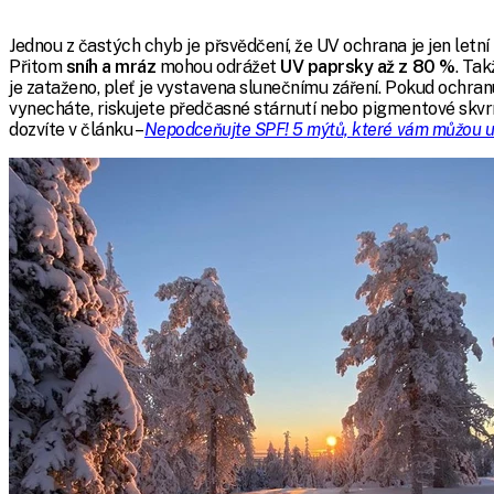
Jednou z častých chyb je přsvědčení, že UV ochrana je jen letní 
Přitom
sníh a mráz
mohou odrážet
UV paprsky až z 80 %
. Tak
je zataženo, pleť je vystavena slunečnímu záření. Pokud ochran
vynecháte, riskujete předčasné stárnutí nebo pigmentové skvrn
dozvíte v článku –
Nepodceňujte SPF! 5 mýtů, které vám můžou ub