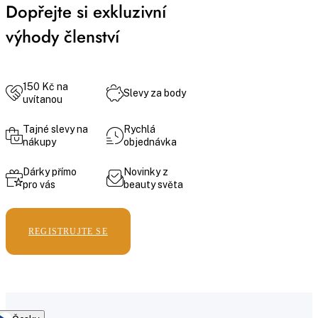
Dopřejte si exkluzivní
výhody členství
150 Kč na
Slevy za body
uvítanou
Tajné slevy na
Rychlá
nákupy
objednávka
Dárky přímo
Novinky z
pro vás
beauty světa
REGISTRUJTE SE