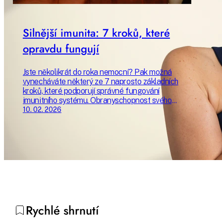
Silnější imunita: 7 kroků, které
opravdu fungují
Jste několikrát do roka nemocní? Pak možná
vynecháváte některý ze 7 naprosto základních
kroků, které podporují správné fungování
imunitního systému. Obranyschopnost svého
organismu můžete zlepšit příjemně a
10. 02. 2026
udržitelně – a žít tak mnohem kvalitnější život.
Poradíme vám, jak začít už dnes.
Rychlé shrnutí