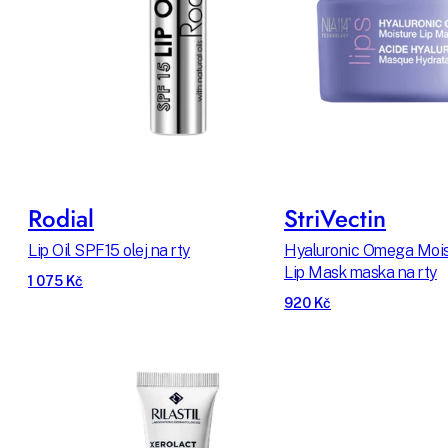
Rodial
StriVectin
Lip Oil SPF15 olej na rty
Hyaluronic Omega Mois
Lip Mask maska na rty
1 075 Kč
920 Kč