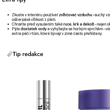
Zkuste v interiéru používat
zvlhčovač vzduchu
– suchý v
odčerpává vlhkost z pleti.
Chraňte před vysušením také
ruce, krk a dekolt
– nejen o
Pijte
dostatek vody
a vyhýbejte se horkým sprchám – vě
extra péči rtům, které bývají v zimě často přehlíženy.
Tip redakce