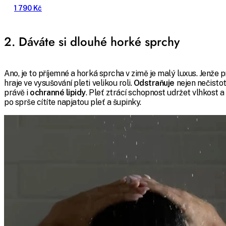
1 790 Kč
2. Dáváte si dlouhé horké sprchy
Ano, je to příjemné a horká sprcha v zimě je malý luxus. Jenže 
hraje ve vysušování pleti velikou roli.
Odstraňuje
nejen nečistot
právě i
ochranné lipidy
. Pleť ztrácí schopnost udržet vlhkost a
po sprše cítíte napjatou pleť a šupinky.