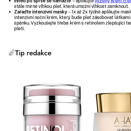
Ihned po sprše se namažte
– aplikujte
výživný krém či e
stále mírně vlhkou pleť, která umožní vlhkost zamknout.
Zařaďte intenzivní masky
– 1x až 2x týdně aplikujte mas
intenzivní noční krém, který bude pleť zásobovat látkam
spánku. Vyzkoušejte třeba krém s retinolem zlepšující te
pleti.
Tip redakce