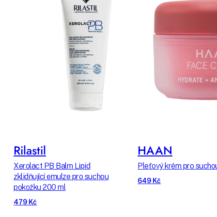
Rilastil
HAAN
Xerolact PB Balm Lipid
Pleťový krém pro suchou
zklidňující emulze pro suchou
649 Kč
pokožku 200 ml
479 Kč