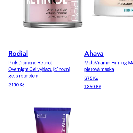
Rodial
Ahava
Pink Diamond Retinol
MultiVitamin Firming 
Overnight Gel vyhlazující noční
pleťová maska
gel s retinolem
675 Kč
2 190 Kč
1 350 Kč