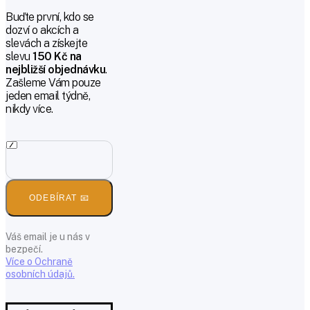
Buďte první, kdo se
dozví o akcích a
slevách a získejte
slevu
150 Kč na
nejbližší objednávku
.
Zašleme Vám pouze
jeden email týdně,
nikdy více.
ODEBÍRAT 📧
Váš email je u nás v
bezpečí.
Více o Ochraně
osobních údajů.