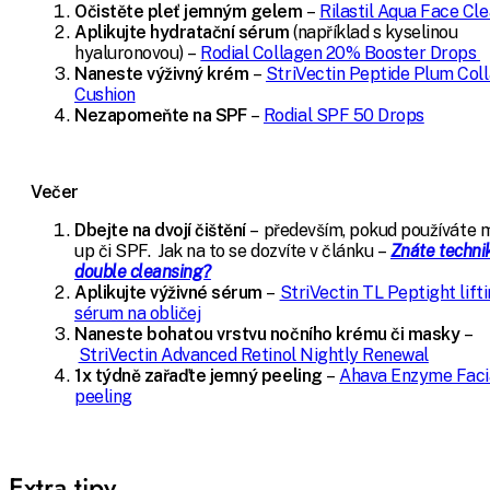
Očistěte pleť jemným gelem
–
Rilastil Aqua Face Cl
Aplikujte hydratační sérum
(například s kyselinou
hyaluronovou) –
Rodial Collagen 20% Booster Drops
Naneste výživný krém
–
StriVectin Peptide Plum Col
Cushion
Nezapomeňte na SPF
–
Rodial SPF 50 Drops
Večer
Dbejte na dvojí čištění
– především, pokud používáte 
up či SPF.
Jak na to se dozvíte v článku –
Znáte techni
double cleansing?
Aplikujte výživné sérum
–
StriVectin TL Peptight lift
sérum na obličej
Naneste bohatou vrstvu nočního krému či masky
–
StriVectin Advanced Retinol Nightly Renewal
1x týdně zařaďte jemný peeling
–
Ahava Enzyme Faci
peeling
Extra tipy