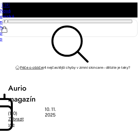
🇰🇷
Nová
orejská
načka
Purito
právě
orazila
Péče o obličej
4 nejčastější chyby v zimní skincare – děláte je taky?
Aurio
magazín
10. 11.
(110)
2025
Zobrazit
vše