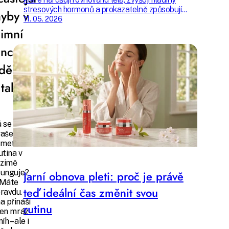
stresových hormonů a prokazatelně způsobují
hyby v
nadměrné vypadání vlasů. Zkontrolujte si, zda
11. 05. 2026
jim nejste vystaveni také.
zimní
incare
děláte
 taky?
 se vám,
vaše letní
smetická
utina v
zimě
funguje?
Jarní obnova pleti: proč je právě
Máte
teď ideální čas změnit svou
ravdu.
a přináší
rutinu
jen mráz
íh – ale i