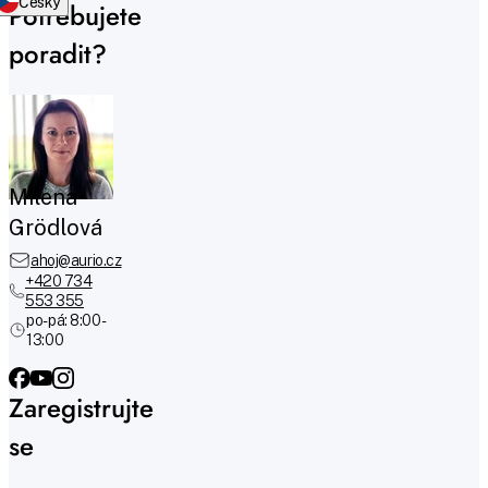
Česky
Potřebujete
poradit?
Milena
Grödlová
ahoj@aurio.cz
+420 734
553 355
po-pá: 8:00 -
13:00
Zaregistrujte
se