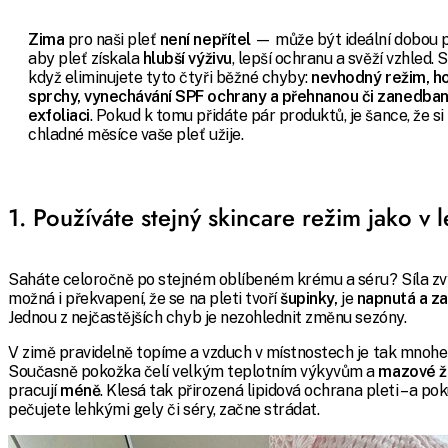
Zima
pro naši pleť
není nepřítel
— může být ideální dobou p
aby pleť získala
hlubší výživu
, lepší ochranu a svěží vzhled. S
když eliminujete tyto čtyři běžné chyby:
nevhodný režim, h
sprchy, vynechávání SPF ochrany a přehnanou či zanedba
exfoliaci
. Pokud k tomu přidáte pár produktů, je šance, že si
chladné měsíce vaše pleť užije.
1. Používáte stejný skincare režim jako v l
Saháte celoročně po stejném oblíbeném krému a séru? Síla zv
možná i překvapení, že se na pleti tvoří
šupinky,
je
napnutá a za
Jednou z nejčastějších chyb je nezohlednit změnu sezóny.
V zimě pravidelně topíme a vzduch v místnostech je tak mnohe
Současně pokožka čelí velkým teplotním výkyvům a
mazové ž
pracují
méně
. Klesá tak přirozená lipidová ochrana pleti – a po
pečujete lehkými gely či séry, začne strádat.