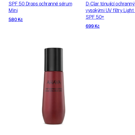
SPF 50 Drops ochranné sérum
D-Clar tónující ochranný
Mini
vysokými UV filtry Light
SPF 50+
580 Kč
699 Kč