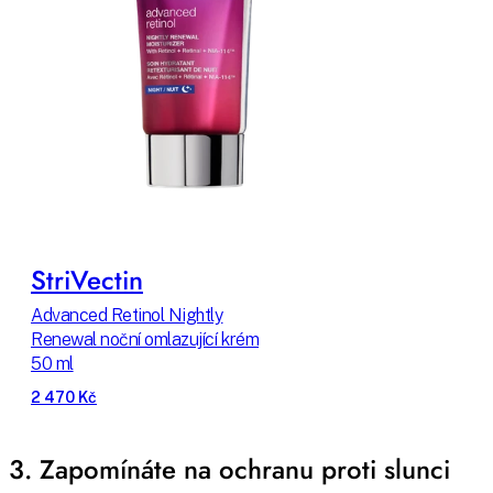
StriVectin
Advanced Retinol Nightly
Renewal noční omlazující krém
50 ml
2 470 Kč
3. Zapomínáte na ochranu proti slunci