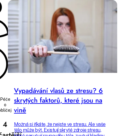
Hana
Marko
Přečtete za 6
min
Vypadávání vlasů ze stresu? 6
skrytých faktorů, které jsou na
Péče
o
vině
obličej
4
Možná si říkáte, že nejste ve stresu. Ale vaše
tělo může být. Existují skryté zdroje stresu,
častější
které narušují rovnováhu těla, zvyšují hladiny