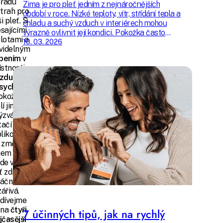
řadu
Zima je pro pleť jedním z nejnáročnějších
trah pro
období v roce. Nízké teploty, vítr, střídání tepla a
i pleť. S
chladu a suchý vzduch v interiérech mohou
esajícími
výrazně ovlivnit její kondici. Pokožka často
lotami a
ztrácí přirozenou hydrataci, její ochranná
10. 03. 2026
videlným
bariéra se oslabuje a pleť může působit
pením
v
unaveně, mdlě nebo citlivěji než obvykle.
stnosti
zduch
sychá
a
okožka
lí jiným
ýzvám.
ačí ale
likovat
 změn a i
em zimy
de vaše
ť zdravá,
láčná a
zářivá.
dívejme
 na
čtyři
7 účinných tipů, jak na rychlý
jčasější