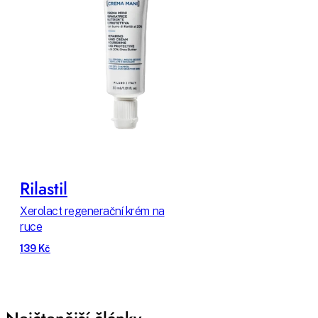
Rilastil
Xerolact regenerační krém na
ruce
139 Kč