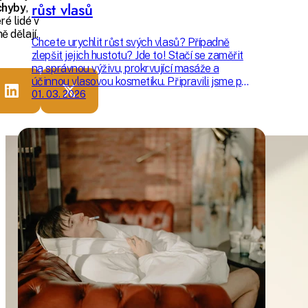
růst vlasů
chyby
,
ré lidé v
ě dělají.
Chcete urychlit růst svých vlasů? Případně
zlepšit jejich hustotu? Jde to! Stačí se zaměřit
na správnou výživu, prokrvující masáže a
účinnou vlasovou kosmetiku. Připravili jsme pro
vás 7 vyzkoušených tipů, které dokáží urychlit
01. 03. 2026
růst vlasů – aniž by vás to stálo moc času či
peněz. Čím více jich do své každodenní rutiny
zařadíte, tím rychleji se můžete těšit na
výsledek.