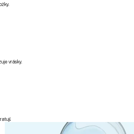
ožky.
uje vrásky.
atují.