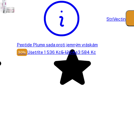
StriVectin
Peptide Plump sada proti jemným vráskám
Ušetříte 1 536 Kč
5 120 Kč
3 584 Kč
30%