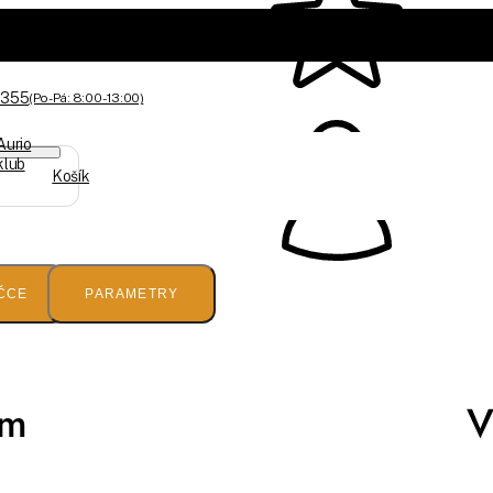
 355
(Po-Pá: 8:00 - 13:00)
Aurio
klub
Košík
ČCE
PARAMETRY
ém
V