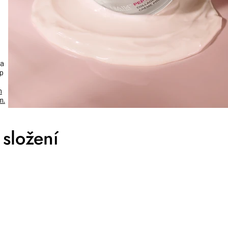
0
na
up
m
m.
složení