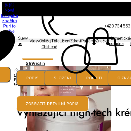
🇰🇷
Nová
korejská
značka
Purito
+420 734 553
právě
dorazila
Slevy
Kosmetická
Vlasy
Obličej
Tělo
Líčení
Zdraví
Parfémy
Značky
🔥
poradna
Oblíbené
Jsme on-line
Doprava zdarma
StriVectin
Obličej
Peptide
POPIS
SLOŽENÍ
POUŽITÍ
O ZNA
Pleťové
krémy
Plump
ZOBRAZIT DETAILNÍ POPIS
Vyhlazující high-tech kr
Collagen
Cushion