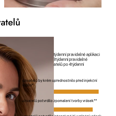
atelů
*hodnotilo 35 uživatelů po 4týdenní pravidelné aplikaci
**hodnotilo 35 uživatelů po 8týdenní pravidelné
aplikaci ***hodnotilo 35 uživatelů po 4týdenní
pravidelné aplikaci
97%
uživatelů by krém upřednostnilo před injekční
výplní*
91%
uživatelů potvrdilo zpomalení tvorby vrásek**