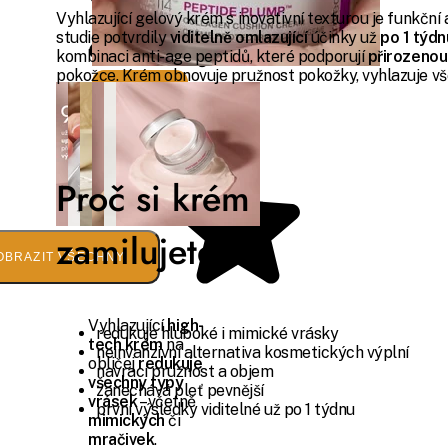
Vyhlazující gelový krém s inovativní texturou je funkční 
omlazující
studie potvrdily
viditelně omlazující
účinky už
po 1 týd
kombinaci anti-age peptidů, které podporují
přirozenou
pokožce. Krém obnovuje pružnost pokožky, vyhlazuje vš
krém
Proč si krém
zamilujete?
OBRAZIT VŠECHNY
Vyhlazující
high-
redukuje hluboké i mimické vrásky
tech krém
na
neinvanzivní alternativa kosmetických výplní
obličej
redukuje
navrací pružnost a objem
všechny typy
zanechává pleť pevnější
vrásek
– včetně
první výsledky viditelné už po 1 týdnu
mimických
či
mračivek
.