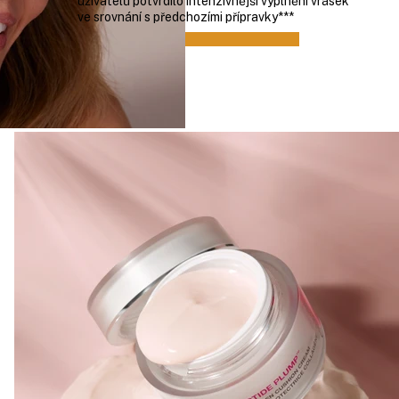
85%
uživatelů potvrdilo intenzivnější vyplnění vrásek
ve srovnání s předchozími přípravky***