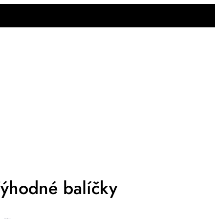
Aurio magazín
Přihlásit se
ýhodné balíčky