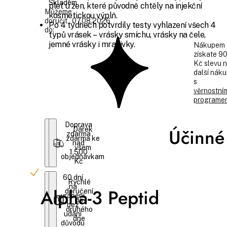
Skladem
pleť u žen, které původně chtěly na injekční
Můžeme
kosmetickou výplň.
doručit
07.08.2026
Po 4 týdnech potvrdily testy vyhlazení všech 4
do:
typů vrásek – vrásky smíchu, vrásky na čele,
jemné vrásky i mračivky.
Nákupem
získate 9
Kč slevu 
další nák
s
věrnostní
programe
Doprava
Účinné 
Dárek
zdarma
zdarma ke
nad
všem
1.500
objednávkam
Kč
60 dní
Rychlé
na
Alpha-3 Peptid
doručení
vrácení
do
bez
druhého
udání
dne
důvodu