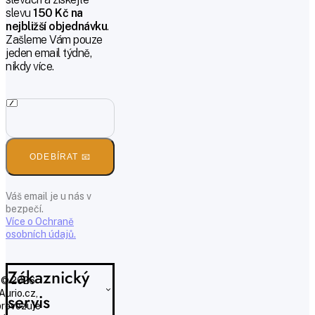
slevu
150 Kč na
nejbližší objednávku
.
Zašleme Vám pouze
jeden email týdně,
nikdy více.
ODEBÍRAT 📧
Váš email je u nás v
bezpečí.
Více o Ochraně
osobních údajů.
Zákaznický
© 2026
Aurio.cz,
servis
provozuje