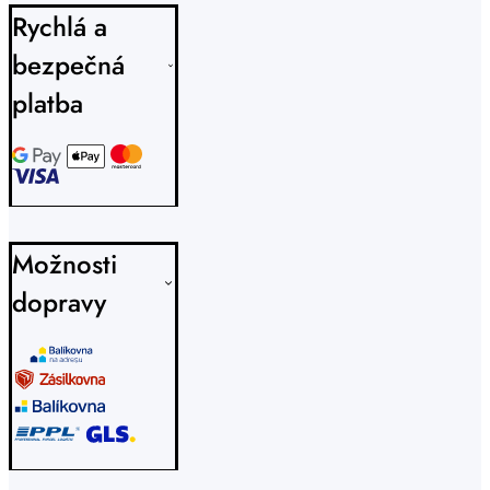
Rychlá a
bezpečná
platba
Možnosti
dopravy