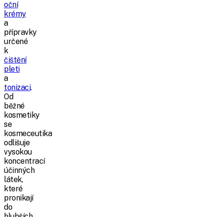
oční
krémy
a
přípravky
určené
k
čištění
pleti
a
tonizaci
.
Od
běžné
kosmetiky
se
kosmeceutika
odlišuje
vysokou
koncentrací
účinných
látek,
které
pronikají
do
hlubších