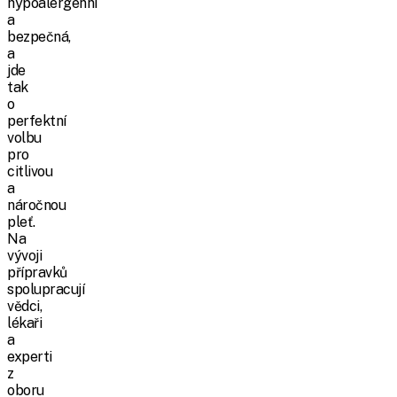
hypoalergenní
a
bezpečná,
a
jde
tak
o
perfektní
volbu
pro
citlivou
a
náročnou
pleť.
Na
vývoji
přípravků
spolupracují
vědci,
lékaři
a
experti
z
oboru