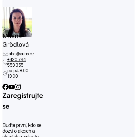
Milena
Grödlová
ahoj@aurio.cz
+420 734
553 355
po-pá: 8:00 -
13:00
Zaregistrujte
se
Buďte první, kdo se
dozví o akcích a
slevách a získejte