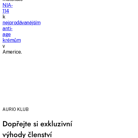
NIA-
114
k
nejprodávanějším
anti-
age
krémům
v
Americe.
AURIO KLUB
Dopřejte si exkluzivní
výhody členství