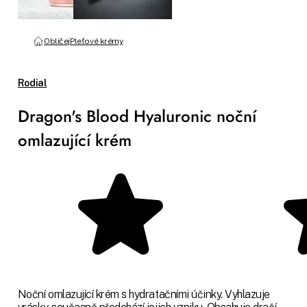
Obličej
Pleťové krémy
Rodial
Dragon's Blood Hyaluronic noční
omlazující krém
Noční omlazující krém s hydratačními účinky. Vyhlazuje