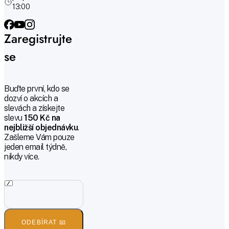
13:00
Zaregistrujte
se
Buďte první, kdo se
dozví o akcích a
slevách a získejte
slevu
150 Kč na
nejbližší objednávku
.
Zašleme Vám pouze
jeden email týdně,
nikdy více.
ODEBÍRAT 📧