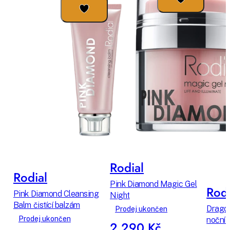
Rodial
Rodial
Pink Diamond Magic Gel
Rodi
Pink Diamond Cleansing
Night
Balm čistící balzám
Dragon
Prodej ukončen
Prodej ukončen
noční 
2 290 Kč