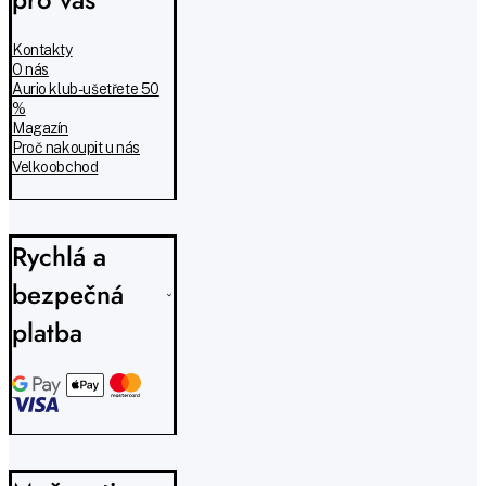
Kontakty
O nás
Aurio klub - ušetřete 50
%
Magazín
Proč nakoupit u nás
Velkoobchod
Rychlá a
bezpečná
platba