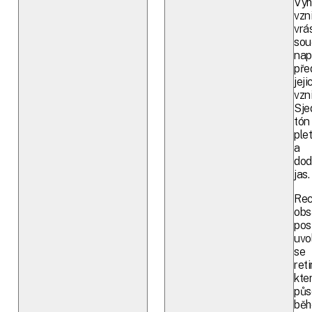
Vyh
vzn
vrá
sou
na
pře
jeji
vzn
Sje
tón
plet
a
dod
jas.
Rec
obs
pos
uvol
se
reti
kte
půs
bě