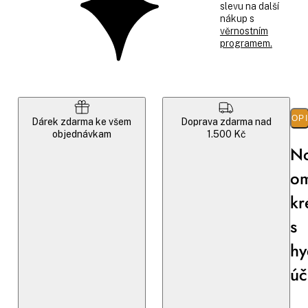
slevu na další
nákup s
věrnostním
programem.
POP
Dárek zdarma ke všem
Doprava zdarma nad
objednávkam
1.500 Kč
No
om
k
s
hy
úč