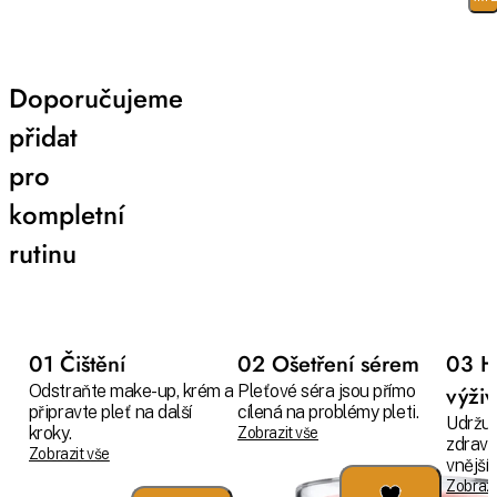
Doporučujeme
přidat
pro
kompletní
rutinu
01 Čištění
02 Ošetření sérem
03 H
Odstraňte make-up, krém a
Pleťové séra jsou přímo
výži
připravte pleť na další
cílená na problémy pleti.
Udržuj
kroky.
Zobrazit vše
zdravo
Zobrazit vše
vnějším
Zobrazi