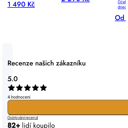
1 490 Kč
Očeká
dnec
Od 
Recenze našich zákazníku
5.0
4 hodnocení
Ověřování recenzí
82+
lidí koupilo