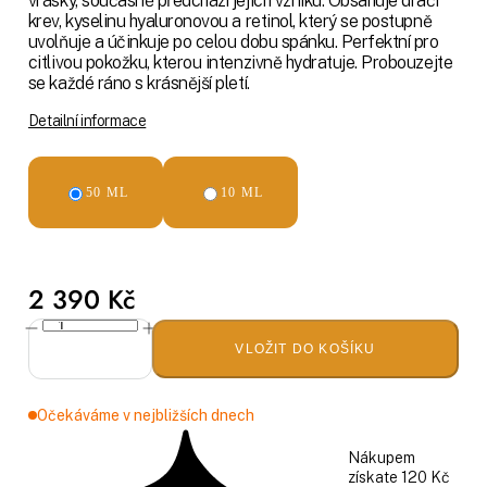
vrásky, současně předchází jejich vzniku. Obsahuje dračí
krev, kyselinu hyaluronovou a retinol, který se postupně
uvolňuje a účinkuje po celou dobu spánku. Perfektní pro
citlivou pokožku, kterou intenzivně hydratuje. Probouzejte
se každé ráno s krásnější pletí.
Detailní informace
50 ML
10 ML
2 390 Kč
VLOŽIT DO KOŠÍKU
Očekáváme v nejbližších dnech
Nákupem
získate 120 Kč