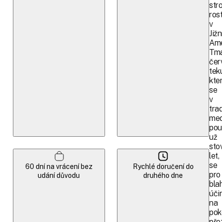
str
ros
v
Jižn
Ame
Tm
čer
tek
kte
se
v
trad
med
pou
už
sto
let,
se
60 dní na vrácení bez
Rychlé doručení do
pro
udání důvodu
druhého dne
bla
úči
na
pok
pře