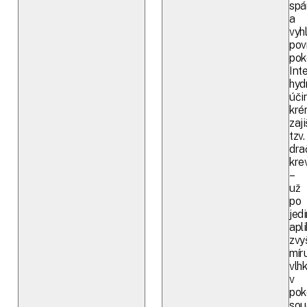
spá
a
vyh
pov
pok
Int
hyd
úči
kré
zaji
tzv.
dra
kre
–
už
po
jed
apl
zvy
mír
vlhk
v
pok
sou