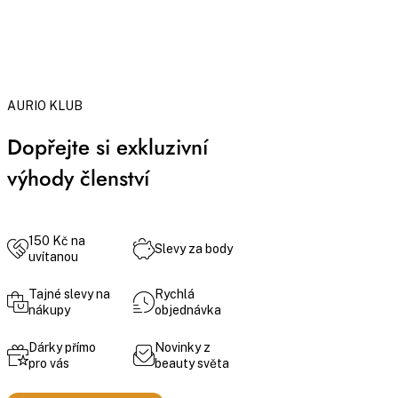
AURIO KLUB
Dopřejte si exkluzivní
výhody členství
150 Kč na
Slevy za body
uvítanou
Tajné slevy na
Rychlá
nákupy
objednávka
Dárky přímo
Novinky z
pro vás
beauty světa