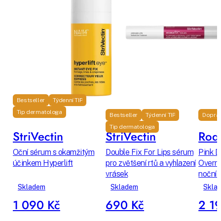
Bestseller
Týdenní TIP
Tip dermatologa
Bestseller
Týdenní TIP
Dopra
Tip dermatologa
StriVectin
StriVectin
Rodi
Oční sérum s okamžitým
Double Fix For Lips sérum
Pink D
účinkem Hyperlift
pro zvětšení rtů a vyhlazení
Overni
vrásek
noční 
Skladem
Skladem
Skla
1 090 Kč
690 Kč
2 1