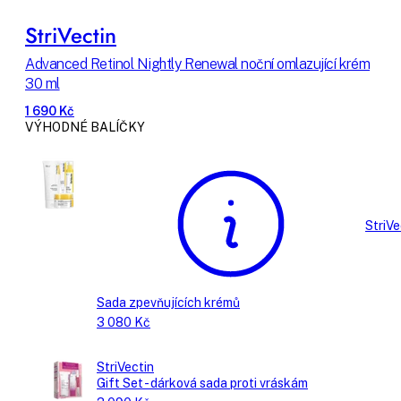
StriVectin
Advanced Retinol Nightly Renewal noční omlazující krém
30 ml
1 690 Kč
VÝHODNÉ BALÍČKY
StriVe
Sada zpevňujících krémů
3 080 Kč
StriVectin
Gift Set - dárková sada proti vráskám