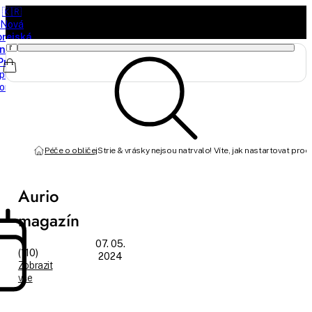
🇰🇷
Nová
orejská
načka
Purito
právě
orazila
Péče o obličej
Strie & vrásky nejsou natrvalo! Víte, jak nastartovat prod
Aurio
magazín
07. 05.
(110)
2024
Zobrazit
vše