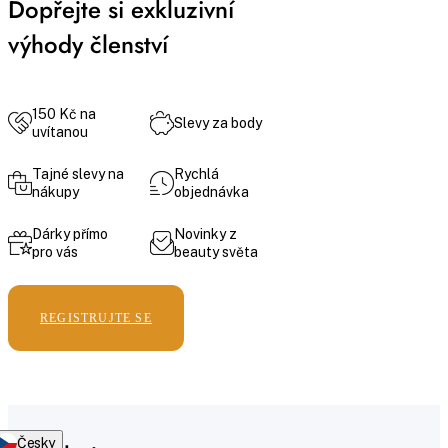
Dopřejte si exkluzivní
výhody členství
150 Kč na
Slevy za body
uvítanou
Tajné slevy na
Rychlá
nákupy
objednávka
Dárky přímo
Novinky z
pro vás
beauty světa
REGISTRUJTE SE
Česky