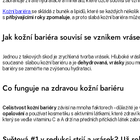
Zabraňuje ztrátě hydratace a minerálů, které úzce souvisí se vzni
Kožní bariéra
se skládá z buněk a lipidů, které se každých několi
s
přibývajícími roky zpomaluje
, a proto slabá kožní bariéra může
Jak kožní bariéra souvisí se vznikem vrás
Jednou z takových škod je zrychlená tvorba vrásek. Hluboké vrás
současně slabou kožní bariéru a je
dehydrovaná, vrásky
jsou 
bariéry se zaměřte na zvýšenou hydrataci.
Co funguje na zdravou kožní bariéru
Celistvost kožní bariéry
závisí na mnoha faktorech – důležité je
opalování
a používat kosmetiku s aktivními látkami, které zdraví k
který se vedle vitaminu C a A drží na předních příčkách látek zabraň
Světová #1 v redukci strií a vrásek? Už r