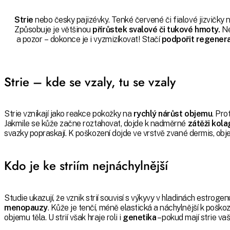
Strie
nebo česky pajizévky. Tenké červené či fialové jizvičky n
Způsobuje je většinou
přírůstek svalové či tukové hmoty.
Ne
a pozor – dokonce je i vyzmizíkovat! Stačí
podpořit regenera
Strie – kde se vzaly, tu se vzaly
Strie vznikají jako reakce pokožky na
rychlý nárůst objemu
. Pro
Jakmile se kůže začne roztahovat, dojde k nadměrné
zátěži kola
svazky popraskají. K poškození dojde ve vrstvě zvané dermis, objev
Kdo je ke striím nejnáchylnější
Studie ukazují, že vznik strií souvisí s výkyvy v hladinách estrog
menopauzy
. Kůže je tenčí, méně elastická a náchylnější k poško
objemu těla. U strií však hraje roli i
genetika
– pokud mají strie va