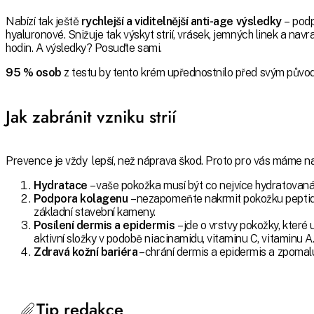
Nabízí tak ještě
rychlejší a viditelnější anti-age výsledky
– podp
hyaluronové. Snižuje tak výskyt strií, vrásek, jemných linek a navr
hodin. A výsledky? Posuďte sami.
95 % osob
z testu by tento krém upřednostnilo před svým půvo
Jak zabránit vzniku strií
Prevence je vždy lepší, než náprava škod. Proto pro vás máme na 
Hydratace
– vaše pokožka musí být co nejvíce hydratovaná 
Podpora kolagenu
– nezapomeňte nakrmit pokožku peptidy,
základní stavební kameny.
Posílení dermis a epidermis
– jde o vrstvy pokožky, kter
aktivní složky v podobě niacinamidu, vitaminu C, vitaminu A
Zdravá kožní bariéra
– chrání dermis a epidermis a zpomalu
Tip redakce