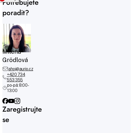
Potřebujete
poradit?
Milena
Grödlová
ahoj@aurio.cz
+420 734
553 355
po-pá: 8:00 -
13:00
Zaregistrujte
se