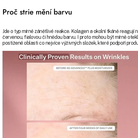
Proč strie mění barvu
Jde o typ mírné zánětlivé reakce. Kolagen a okolní tkáně reagují na
červenou, fialovou či hnědou barvu. I proto mohou být mírně oteklé 
postižené oblasti co nejvíce výživných složek, které podpoří prod