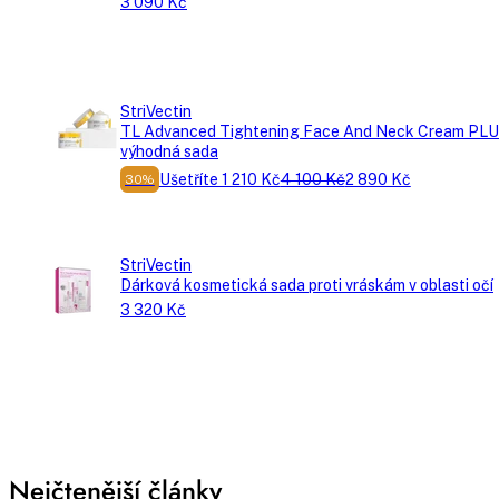
3 090 Kč
StriVectin
TL Advanced Tightening Face And Neck Cream PL
výhodná sada
Ušetříte 1 210 Kč
4 100 Kč
2 890 Kč
30%
StriVectin
Dárková kosmetická sada proti vráskám v oblasti očí
3 320 Kč
Nejčtenější články