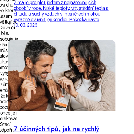
Zima je pro pleť jedním z nejnáročnějších
ovrchu
období v roce. Nízké teploty, vítr, střídání tepla a
že, které
chladu a suchý vzduch v interiérech mohou
časem
výrazně ovlivnit její kondici. Pokožka často
větlají do
ztrácí přirozenou hydrataci, její ochranná
10. 03. 2026
žova či
bariéra se oslabuje a pleť může působit
bíla.
unaveně, mdlě nebo citlivěji než obvykle.
sobuje je
ětšinou
řírůstek
alové či
tukové
hmoty.
vyhýbají
se tak
žům ani
ženám.
žete jim
předejít –
 pozor –
once je i
izíkovat!
Stačí
7 účinných tipů, jak na rychlý
odpořit