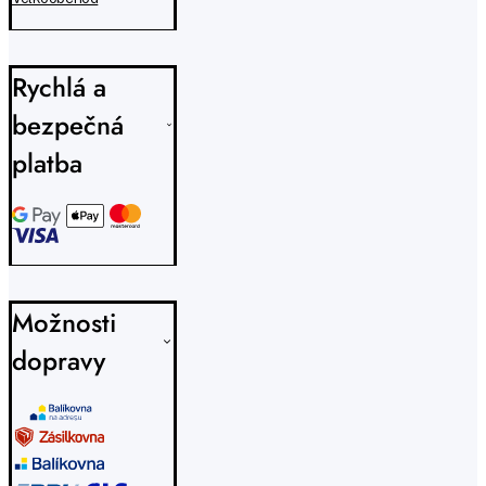
Rychlá a
bezpečná
platba
Možnosti
dopravy