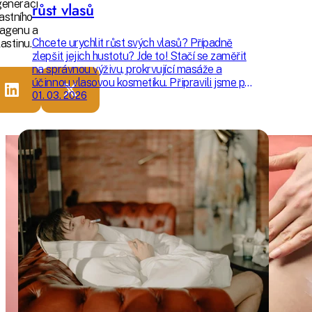
generaci
růst vlasů
lastního
lagenu a
Chcete urychlit růst svých vlasů? Případně
lastinu.
zlepšit jejich hustotu? Jde to! Stačí se zaměřit
na správnou výživu, prokrvující masáže a
účinnou vlasovou kosmetiku. Připravili jsme pro
vás 7 vyzkoušených tipů, které dokáží urychlit
01. 03. 2026
růst vlasů – aniž by vás to stálo moc času či
peněz. Čím více jich do své každodenní rutiny
zařadíte, tím rychleji se můžete těšit na
výsledek.