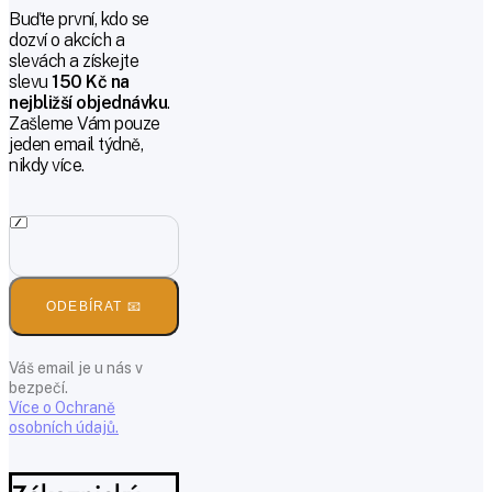
Buďte první, kdo se
dozví o akcích a
slevách a získejte
slevu
150 Kč na
nejbližší objednávku
.
Zašleme Vám pouze
jeden email týdně,
nikdy více.
ODEBÍRAT 📧
Váš email je u nás v
bezpečí.
Více o Ochraně
osobních údajů.