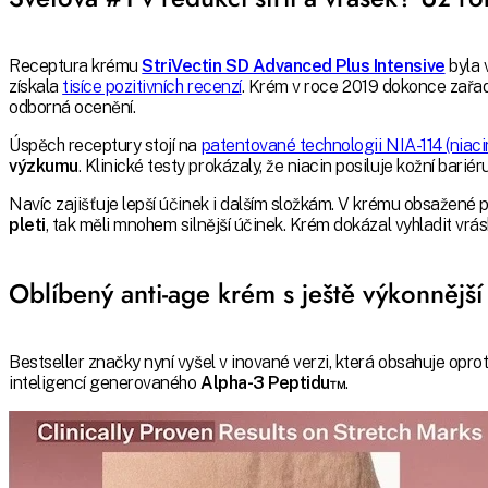
Receptura krému
StriVectin SD Advanced Plus Intensive
byla 
získala
tisíce pozitivních recenzí
. Krém v roce 2019 dokonce zařa
odborná ocenění.
Úspěch receptury stojí na
patentované technologii NIA-114 (niaci
výzkumu
. Klinické testy prokázaly, že niacin posiluje kožní bariéru
Navíc zajišťuje lepší účinek i dalším složkám. V krému obsažené p
pleti
, tak měli mnohem silnější účinek. Krém dokázal vyhladit vrás
Oblíbený anti-age krém s ještě výkonnějš
Bestseller značky nyní vyšel v inované verzi, která obsahuje opr
inteligencí generovaného
Alpha-3 Peptidu™
.