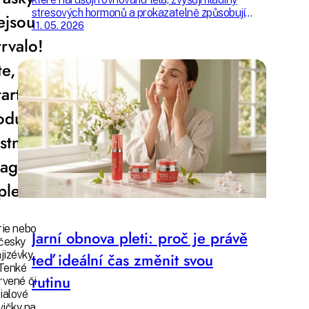
stresových hormonů a prokazatelně způsobují
ejsou
nadměrné vypadání vlasů. Zkontrolujte si, zda
11. 05. 2026
jim nejste vystaveni také.
trvalo!
te, jak
tartovat
odukci
astního
lagenu
pleti?
rie nebo
Jarní obnova pleti: proč je právě
česky
jizévky.
teď ideální čas změnit svou
Tenké
rutinu
rvené či
fialové
zvičky na