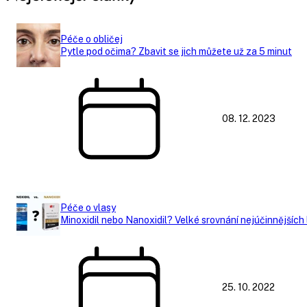
Péče o obličej
Pytle pod očima? Zbavit se jich můžete už za 5 minut
08. 12. 2023
Péče o vlasy
Minoxidil nebo Nanoxidil? Velké srovnání nejúčinnějších 
25. 10. 2022