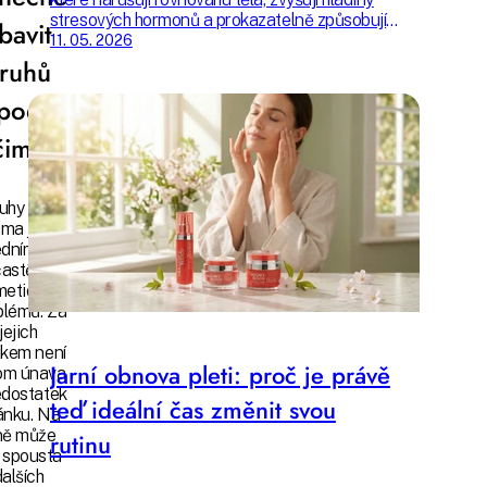
stresových hormonů a prokazatelně způsobují
bavit
nadměrné vypadání vlasů. Zkontrolujte si, zda
11. 05. 2026
jim nejste vystaveni také.
ruhů
pod
čima?
uhy pod
ima jsou
edním z
astějších
metických
blémů. Za
jejich
ikem není
Jarní obnova pleti: proč je právě
om únava
edostatek
teď ideální čas změnit svou
ánku. Na
ně může
rutinu
 spousta
dalších