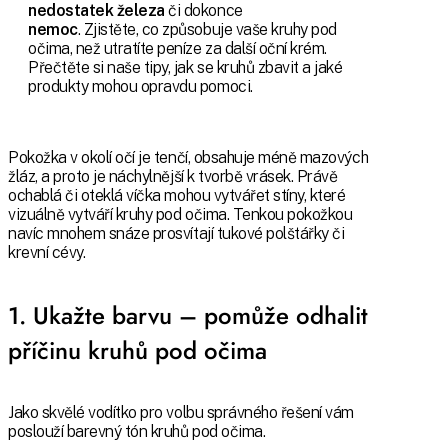
nedostatek železa
či dokonce
nemoc
. Zjistěte, co způsobuje vaše kruhy pod
očima, než utratíte peníze za další oční krém.
Přečtěte si naše tipy, jak se kruhů zbavit a jaké
produkty mohou opravdu pomoci.
Pokožka v okolí očí je tenčí, obsahuje méně mazových
žláz, a proto je náchylnější k tvorbě vrásek. Právě
ochablá či oteklá víčka mohou vytvářet stíny, které
vizuálně vytváří kruhy pod očima. Tenkou pokožkou
navíc mnohem snáze prosvítají tukové polštářky či
krevní cévy.
1. Ukažte barvu – pomůže odhalit
příčinu kruhů pod očima
Jako skvělé vodítko pro volbu správného řešení vám
poslouží barevný tón kruhů pod očima.