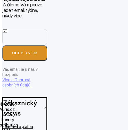
Zašleme Vám pouze
jeden email týdně,
nikdy více.
ODEBÍRAT 📧
Váš email je u nás v
bezpečí.
Více o Ochraně
osobních údajů.
Zákaznický
© 2026
Aurio.cz,
servis
provozuje
Luxury
istribution
Doprava a platba