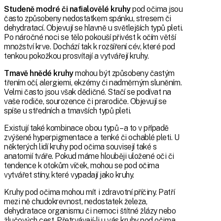
Studeně modré či nafialovělé kruhy
pod očima jsou
často způsobeny nedostatkem spánku, stresem či
dehydratací. Objevují se hlavně u světlejších typů pleti.
Po náročné noci se tělo pokouší přivést k očím větší
množství krve. Dochází tak k rozšíření cév, které pod
tenkou pokožkou prosvítají a vytvářejí kruhy.
Tmavě hnědé kruhy
mohou být způsobeny častým
třením očí, alergiemi, ekzémy či nadměrným sluněním.
Velmi často jsou však dědičné. Stačí se podívat na
vaše rodiče, sourozence či prarodiče. Objevují se
spíše u středních a tmavších typů pleti.
Existují také kombinace obou typů – a to v případě
zvýšené hyperpigmentace a tenké či ochablé pleti. U
některých lidí kruhy pod očima souvisejí také s
anatomií tváře. Pokud máme hlouběji uložené oči či
tendence k otokům víček, mohou se pod očima
vytvářet stíny, které vypadají jako kruhy.
Kruhy pod očima mohou mít i zdravotní příčiny. Patří
mezi ně chudokrevnost, nedostatek železa,
dehydratace organismu či nemoci štítné žlázy nebo
žlučových cest. Přetrvávají-li u vás kruhy pod očima