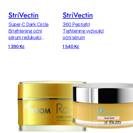
StriVectin
StriVectin
Super-C Dark Circle
360 Peptight
Brightening oční
Tightening vyživující
sérum redukující
oční sérum
kruhy pod očima
1 390 Kč
1 540 Kč