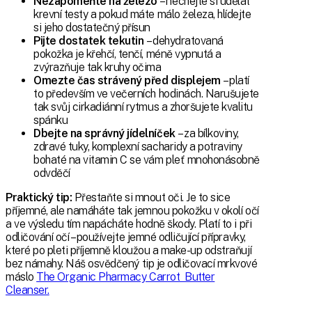
Nezapomeňte na železo
– nechejte si udělat
krevní testy a pokud máte málo železa, hlídejte
si jeho dostatečný přísun
Pijte dostatek tekutin
– dehydratovaná
pokožka je křehčí, tenčí, méně vypnutá a
zvýrazňuje tak kruhy očima
Omezte čas strávený před displejem
– platí
to především ve večerních hodinách. Narušujete
tak svůj cirkadiánní rytmus a zhoršujete kvalitu
spánku
Dbejte na správný jídelníček
– za bílkoviny,
zdravé tuky, komplexní sacharidy a potraviny
bohaté na vitamin C se vám pleť mnohonásobně
odvděčí
Praktický tip:
Přestaňte si mnout oči. Je to sice
příjemné, ale namáháte tak jemnou pokožku v okolí očí
a ve výsledu tím napácháte hodně škody. Platí to i při
odličování očí – používejte jemné odličující přípravky,
které po pleti příjemně kloužou a make-up odstraňují
bez námahy. Náš osvědčený tip je odličovací mrkvové
máslo
The Organic Pharmacy Carrot Butter
Cleanser.