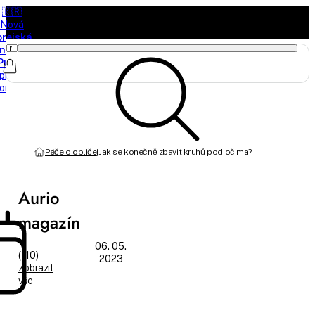
🇰🇷
Nová
orejská
načka
Purito
právě
orazila
Péče o obličej
Jak se konečně zbavit kruhů pod očima?
Aurio
magazín
06. 05.
(110)
2023
Zobrazit
vše