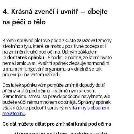
4. Krásná zvenčí i uvnitř – dbejte
na péči o tělo
Kromě správné pleťové péče zkuste zařazovat změny
životního stylu, které se mohou pozitivně podepsat i
na zmírnění kruhů pod očima. Úplným základem
je
dostatek spánku
– 8 hodin je norma, ze které byste
neměli smlouvat. Kvalitní spánek zlepšuje hormonální
a imunitní fungování organismu a viditelně se tak
projevuje i na vašem vzhledu.
Dostatek spánku vám pomůže zmírnit dopady další
příčiny kruhů pod očima – nadměrným stresem.
Samotnému stresu se pravděpodobně nevyhnete, ale
budete vůči němu mnohem odolnější. Správný spánek
však můžete podpořit správnými
vitaminy s obsahem
melatoninu
.
Co dál můžete dělat pro zmírnění kruhů pod očima