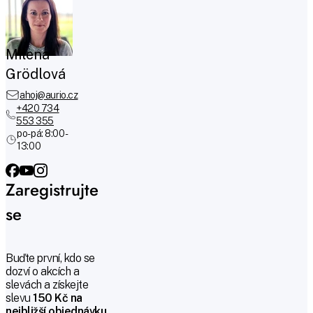
Milena
Grödlová
ahoj@aurio.cz
+420 734
553 355
po-pá: 8:00 -
13:00
Zaregistrujte
se
Buďte první, kdo se
dozví o akcích a
slevách a získejte
slevu
150 Kč na
nejbližší objednávku
.