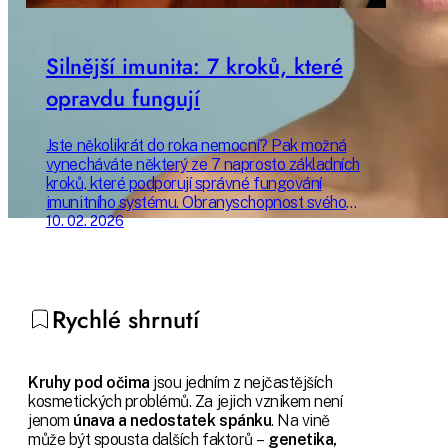
Silnější imunita: 7 kroků, které
opravdu fungují
Jste několikrát do roka nemocní? Pak možná
vynecháváte některý ze 7 naprosto základních
kroků, které podporují správné fungování
imunitního systému. Obranyschopnost svého
organismu můžete zlepšit příjemně a
10. 02. 2026
udržitelně – a žít tak mnohem kvalitnější život.
Poradíme vám, jak začít už dnes.
Rychlé shrnutí
Kruhy pod očima
jsou jedním z nejčastějších
kosmetických problémů. Za jejich vznikem není
jenom
únava a nedostatek spánku
. Na vině
může být spousta dalších faktorů –
genetika,