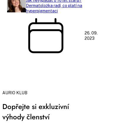
Jak nevypadat o 16 let starší?
Dermatoložka radí, co platí na
hyperpigmentaci
26. 09.
2023
AURIO KLUB
Dopřejte si exkluzivní
výhody členství