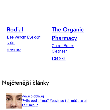
Rodial
The Organic
Pharmacy
Bee Venom Eye oční
krém
Carrot Butter
3 990 Kč
Cleanser
1 349 Kč
Nejčtenější články
Péče o obličej
Pytle pod očima? Zbavit se jich můžete už
za 5 minut