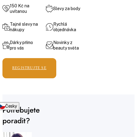
150 Kč na
Slevy za body
uvítanou
Tajné slevy na
Rychlá
nákupy
objednávka
Dárky přímo
Novinky z
pro vás
beauty světa
REGISTRUJTE SE
Česky
Potřebujete
poradit?