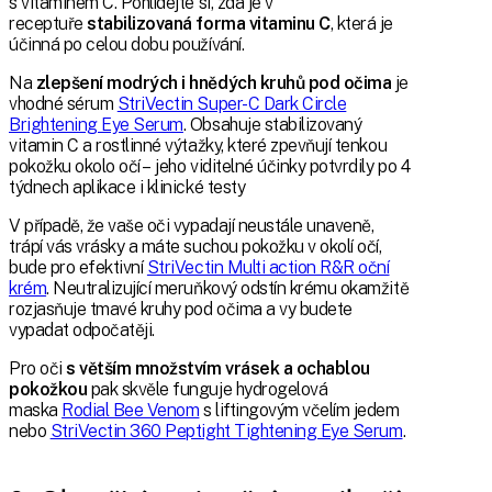
s vitaminem C. Pohlídejte si, zda je v
receptuře
stabilizovaná forma vitaminu C
, která je
účinná po celou dobu používání.
Na
zlepšení modrých i hnědých kruhů pod očima
je
vhodné sérum
StriVectin Super-C Dark Circle
Brightening Eye Serum
. Obsahuje stabilizovaný
vitamin C a rostlinné výtažky, které zpevňují tenkou
pokožku okolo očí – jeho viditelné účinky potvrdily po 4
týdnech aplikace i klinické testy
V případě, že vaše oči vypadají neustále unaveně,
trápí vás vrásky a máte suchou pokožku v okolí očí,
bude pro efektivní
StriVectin Multi action R&R oční
krém
. Neutralizující meruňkový odstín krému okamžitě
rozjasňuje tmavé kruhy pod očima a vy budete
vypadat odpočatěji.
Pro oči
s větším množstvím vrásek a ochablou
pokožkou
pak skvěle funguje hydrogelová
maska
Rodial Bee Venom
s liftingovým včelím jedem
nebo
StriVectin 360 Peptight Tightening Eye Serum
.