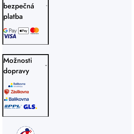
bezpečná
platba
Možnosti
dopravy