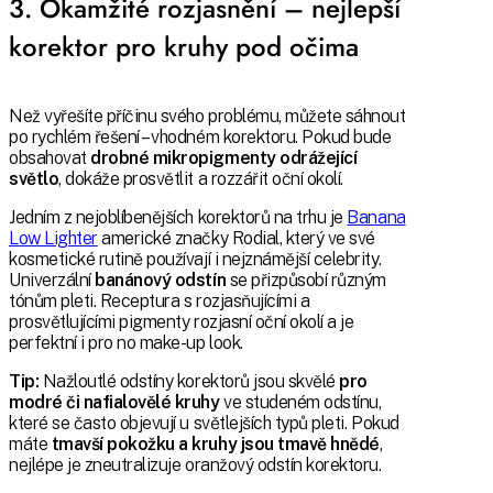
3. Okamžité rozjasnění – nejlepší
korektor pro kruhy pod očima
Než vyřešíte příčinu svého problému, můžete sáhnout
po rychlém řešení – vhodném korektoru. Pokud bude
obsahovat
drobné mikropigmenty odrážející
světlo
, dokáže prosvětlit a rozzářit oční okolí.
Jedním z nejoblíbenějších korektorů na trhu je
Banana
Low Lighter
americké značky Rodial, který ve své
kosmetické rutině používají i nejznámější celebrity.
Univerzální
banánový odstín
se přizpůsobí různým
tónům pleti. Receptura s rozjasňujícími a
prosvětlujícími pigmenty rozjasní oční okolí a je
perfektní i pro no make-up look.
Tip:
Nažloutlé odstíny korektorů jsou skvělé
pro
modré či nafialovělé kruhy
ve studeném odstínu,
které se často objevují u světlejších typů pleti. Pokud
máte
tmavší pokožku a kruhy jsou tmavě hnědé
,
nejlépe je zneutralizuje oranžový odstín korektoru.