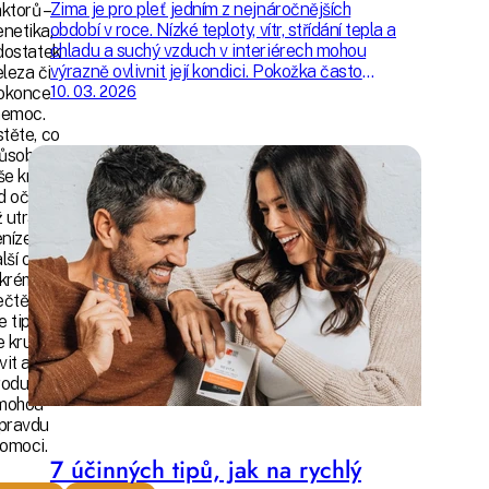
Zima je pro pleť jedním z nejnáročnějších
aktorů –
období v roce. Nízké teploty, vítr, střídání tepla a
netika,
chladu a suchý vzduch v interiérech mohou
dostatek
výrazně ovlivnit její kondici. Pokožka často
eleza či
ztrácí přirozenou hydrataci, její ochranná
okonce
10. 03. 2026
bariéra se oslabuje a pleť může působit
nemoc.
unaveně, mdlě nebo citlivěji než obvykle.
stěte, co
ůsobuje
še kruhy
d očima,
 utratíte
níze za
lší oční
krém.
čtěte si
 tipy, jak
e kruhů
vit a jaké
rodukty
mohou
pravdu
omoci.
7 účinných tipů, jak na rychlý