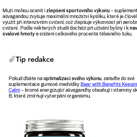
Muži mohou ocenit i
zlepšení sportovního výkonu
– suplemen
ašvagandou zvyšuje maximální množství kyslíku, které je člov
využít při intenzivním cvičení, což zlepšuje výkonnost při aero
cvičení. Podle některých studií dochází při užívání byliny i k
nav
svalové hmoty
a snížení celkového procenta tělesného tuku.
Tip redakce
Pokud dbáte na
optimalizaci svého výkonu
, zařaďte do své
suplementace gumové medvídky
Bear with Benefits Keepin’
Calm
– kromě energizující ašvagandhy obsahují i vitaminy s
B, které zmírňují vyčerpání organismu.