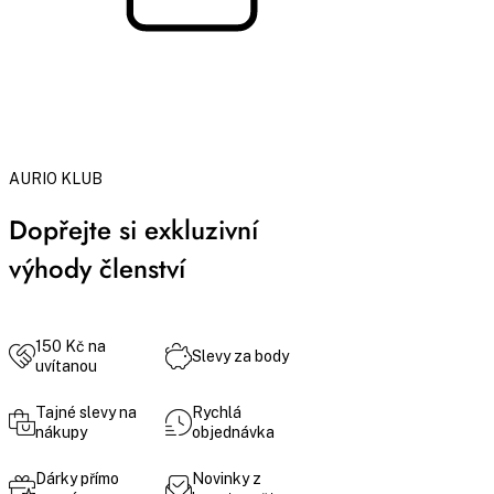
AURIO KLUB
Dopřejte si exkluzivní
výhody členství
150 Kč na
Slevy za body
uvítanou
Tajné slevy na
Rychlá
nákupy
objednávka
Dárky přímo
Novinky z