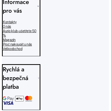
Informace
pro vás
Kontakty
O nás
Aurio klub - ušetřete 50
%
Magazín
Proč nakoupit u nás
Velkoobchod
Rychlá a
bezpečná
platba