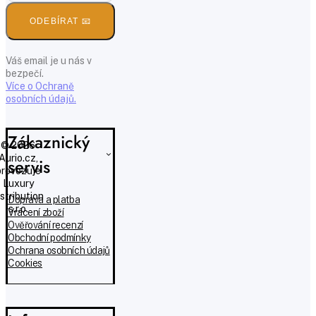
ODEBÍRAT 📧
Váš email je u nás v
bezpečí.
Více o Ochraně
osobních údajů.
Zákaznický
© 2026
Aurio.cz,
servis
provozuje
Luxury
istribution
Doprava a platba
s.r.o.
Vrácení zboží
Ověřování recenzí
Obchodní podmínky
Ochrana osobních údajů
Cookies