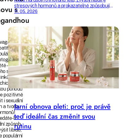
stresových hormonů a prokazatelně způsobují
ovu s
nadměrné vypadání vlasů. Zkontrolujte si, zda
11. 05. 2026
jim nejste vystaveni také.
agandhou
wagandha
patří k
pulárnějším
ptogenům
ětě – kromě
ého spektra
inků na
chickou i
kou pohodu
e pozitivně
it i sexuální
Jarní obnova pleti: proč je právě
n a tvorbu
ormonů!
teď ideální čas změnit svou
edáte-li
dní způsob,
rutinu
ýšit libido,
e populární