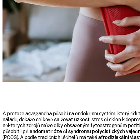
A protože ašvagandha působí na endokrinní systém, který řídí 
náladu, dokáže celkově
snižovat
úzkost
, stres či sklon k depr
některých zdrojů může díky obsaženým fytoestrogenům pozit
působit i při
endometiróze či syndromu polycistických vaječn
(PCOS). A podle tradičních léčitelů má také
afrodiziakální vlas