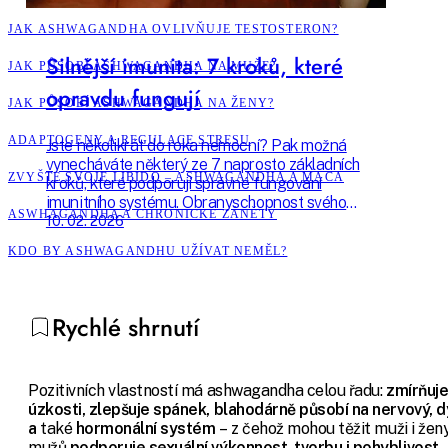
JAK ASHWAGANDHA OVLIVŇUJE TESTOSTERON?
Silnější imunita: 7 kroků, které
JAK PŮSOBÍ ASHWAGANDHA NA MUŽE?
opravdu fungují
JAK PŮSOBÍ ASHWAGANDHA NA ŽENY?
ADAPTOGENY A REGULACE STRESU
Jste několikrát do roka nemocní? Pak možná
vynecháváte některý ze 7 naprosto základních
ZVYŠTE SVOJE LIBIDO – ASHWAGANDHA A MACA
kroků, které podporují správné fungování
imunitního systému. Obranyschopnost svého
ASWHAGANDHA A CHRONICKÉ ZÁNĚTY
organismu můžete zlepšit příjemně a
10. 02. 2026
udržitelně – a žít tak mnohem kvalitnější život.
KDO BY ASHWAGANDHU UŽÍVAT NEMĚL?
Poradíme vám, jak začít už dnes.
Rychlé shrnutí
Pozitivních vlastností má ashwagandha celou řadu:
zmírňuj
úzkosti, zlepšuje spánek, blahodárně působí na nervový, d
a
také
hormonální systém
– z čehož mohou těžit muži i ženy
mužů
podporuje sexuální výkonnost, tvorbu i pohyblivost