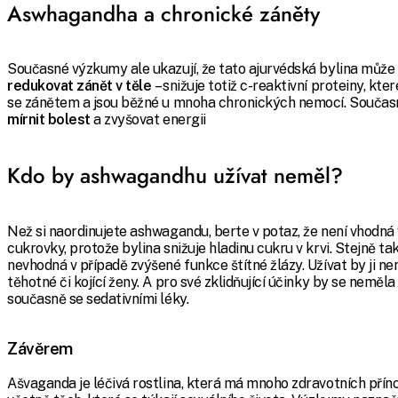
Aswhagandha a chronické záněty
Současné výzkumy ale ukazují, že tato ajurvédská bylina může
redukovat zánět v těle
– snižuje totiž c-reaktivní proteiny, kter
se zánětem a jsou běžné u mnoha chronických nemocí. Součas
mírnit bolest
a zvyšovat energii
Kdo by ashwagandhu užívat neměl?
Než si naordinujete ashwagandu, berte v potaz, že není vhodná
cukrovky, protože bylina snižuje hladinu cukru v krvi. Stejně t
nevhodná v případě zvýšené funkce štítné žlázy. Užívat by ji ne
těhotné či kojící ženy. A pro své zklidňující účinky by se neměla
současně se sedativními léky.
Závěrem
Ašvaganda je léčivá rostlina, která má mnoho zdravotních příno