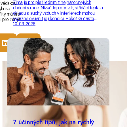
Zima je pro pleť jedním z nejnáročnějších
rvédskou
období v roce. Nízké teploty, vítr, střídání tepla a
ylinku –
chladu a suchý vzduch v interiérech mohou
ity má pro
výrazně ovlivnit její kondici. Pokožka často
i pro ženy!
ztrácí přirozenou hydrataci, její ochranná
10. 03. 2026
bariéra se oslabuje a pleť může působit
unaveně, mdlě nebo citlivěji než obvykle.
7 účinných tipů, jak na rychlý