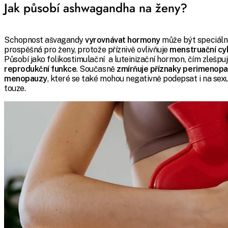
Jak působí ashwagandha na ženy?
Schopnost ašvagandy
vyrovnávat hormony
může být speciál
prospěšná pro ženy, protože příznivě ovlivňuje
menstruační cy
Působí jako folikostimulační a luteinizační hormon, čím zlešpuj
reprodukční funkce
. Současně
zmírňuje příznaky perimenopa
menopauzy
, které se také mohou negativně podepsat i na sexu
touze.