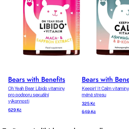
Bears with Benefits
Bears with Bene
Oh Yeah Bear Libido vitaminy
Keepin' It Calm vitaminy
pro podporu sexuální
méně stresu
výkonnosti
325 Kč
629 Kč
649 Kč