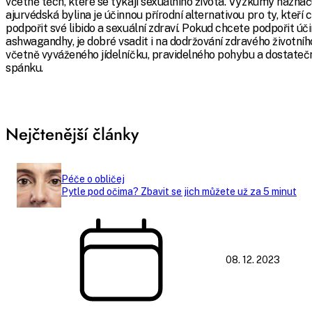
včetně těch, které se týkají sexuálního života. Výzkumy naznaču
ajurvédská bylina je účinnou přírodní alternativou pro ty, kteří c
podpořit své libido a sexuální zdraví. Pokud chcete podpořit úč
ashwagandhy, je dobré vsadit i na dodržování zdravého životního
včetně vyváženého jídelníčku, pravidelného pohybu a dostate
spánku.
Nejčtenější články
Péče o obličej
Pytle pod očima? Zbavit se jich můžete už za 5 minut
08. 12. 2023