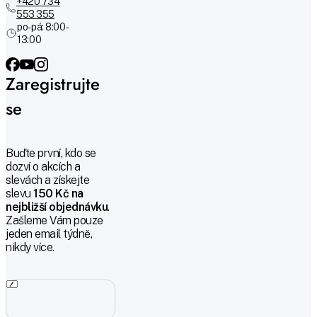
+420 734
553 355
po-pá: 8:00 -
13:00
Zaregistrujte
se
Buďte první, kdo se
dozví o akcích a
slevách a získejte
slevu
150 Kč na
nejbližší objednávku
.
Zašleme Vám pouze
jeden email týdně,
nikdy více.