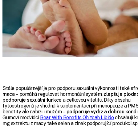
Stále populárnější je pro podporu sexuální výkonnosti také afr
maca
– pomáhá regulovat hormonální systém,
zlepšuje plodn
podporuje sexuální funkce
a celkovou vitalitu. Díky obsahu
fytoestrogenů je vhodná k suplementaci při menopauze a PMS
benefity ale nabízí i mužům –
podporuje výdrž
a
dobrou kondic
Gumoví medvídci
Bear With Benefits Oh Yeah Libido
obsahují 
mg extraktu z macy také selen a zinek podporující produkci sp