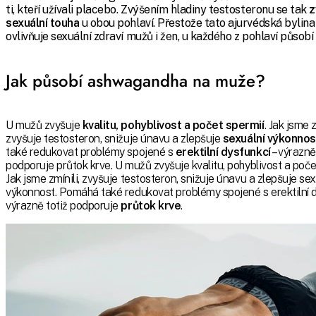
ti, kteří užívali placebo. Zvýšením hladiny testosteronu se tak
z
sexuální touha
u obou pohlaví.
Přestože tato ajurvédská bylina 
ovlivňuje sexuální zdraví mužů i žen, u každého z pohlaví působí 
Jak působí ashwagandha na muže?
U mužů zvyšuje
kvalitu, pohyblivost a počet spermií
. Jak jsme z
zvyšuje testosteron, snižuje únavu a zlepšuje
sexuální výkonnos
také redukovat problémy spojené s
erektilní dysfunkcí
– výrazně
podporuje průtok krve. U mužů zvyšuje kvalitu, pohyblivost a poče
Jak jsme zmínili, zvyšuje testosteron, snižuje únavu a zlepšuje sex
výkonnost. Pomáhá také redukovat problémy spojené s erektilní d
výrazně totiž podporuje
průtok krve
.