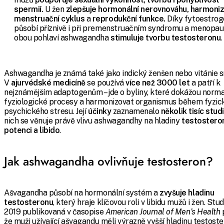
spermií.
U žen
zlepšuje hormonální nerovnováhu, harmoniz
menstruační cyklus
a
reprodukční funkce.
Díky fytoestro
působí příznivě i při premenstruačním syndromu a menopau
obou pohlaví ashwagandha
stimuluje tvorbu testosteronu
.
Ashwagandha je známá také jako indický ženšen nebo vitánie s
V
ajurvédské medicíně
se používá
více než 3000 let
a patří k
nejznámějším adaptogenům – jde o byliny, které dokážou norma
fyziologické procesy a harmonizovat organismus během fyzic
psychického stresu. Její
účinky
zaznamenalo
několik tisíc studi
nich se věnuje právě vlivu ashwagandhy na hladiny
testostero
potenci a libido
.
Jak ashwagandha ovlivňuje testosteron?
Ašvagandha působí na hormonální systém a
zvyšuje hladinu
testosteronu
, který hraje klíčovou roli v libidu mužů i žen. Stu
2019 publikovaná v časopise
American Journal of Men’s Health
p
že muži užívající ašvagandu měli výrazně vyšší hladinu testost