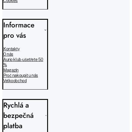
Cookies
Informace
pro vás
Kontakty
O nás
Aurio klub - ušetřete 50
%
Magazín
Proč nakoupit u nás
Velkoobchod
Rychlá a
bezpečná
platba