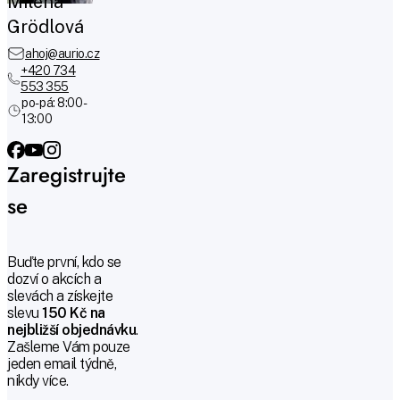
Milena
Grödlová
ahoj@aurio.cz
+420 734
553 355
po-pá: 8:00 -
13:00
Zaregistrujte
se
Buďte první, kdo se
dozví o akcích a
slevách a získejte
slevu
150 Kč na
nejbližší objednávku
.
Zašleme Vám pouze
jeden email týdně,
nikdy více.