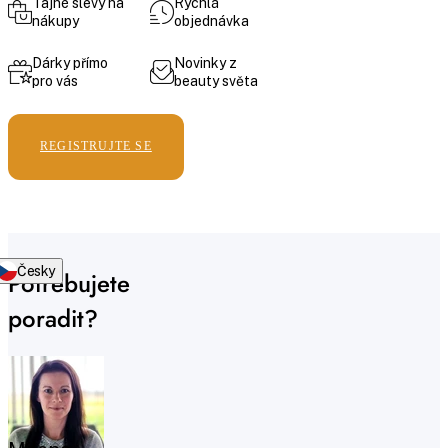
Tajné slevy na
Rychlá
nákupy
objednávka
Dárky přímo
Novinky z
pro vás
beauty světa
REGISTRUJTE SE
Česky
Potřebujete
poradit?