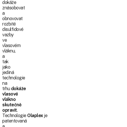
dokáže
znásobovat
a
obnovovat
rozbité
disulfidové
vazby
ve
vlasovém
vláknu,
a
tak
jako
jediná
technologie
na
trhu
dokáže
vlasové
vlákno
skutečně
opravit
.
Technologie
Olaplex
je
patentovaná
a