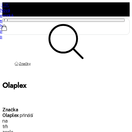
🇰🇷
Nová
orejská
načka
Purito
právě
orazila
Značky
Olaplex
Značka
Olaplex
přináší
na
trh