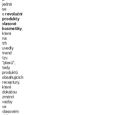
jedná
se
o
revoluční
produkty
vlasové
kosmetiky
,
které
na
trh
uvedly
trend
tzv.
"plexů",
tedy
produktů
obsahujících
receptury,
které
dokážou
změnit
vazby
ve
vlasovém