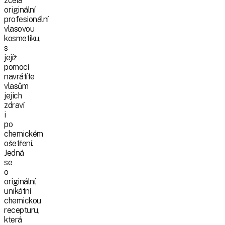
zcela
originální
profesionální
vlasovou
kosmetiku,
s
jejíž
pomocí
navrátíte
vlasům
jejich
zdraví
i
po
chemickém
ošetření.
Jedná
se
o
originální,
unikátní
chemickou
recepturu,
která