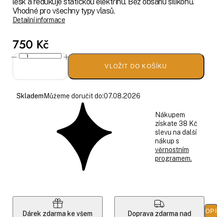
lesk a redukuje statickou elektřinu. Bez obsahu silikonů.
Vhodné pro všechny typy vlasů.
Detailní informace
750 Kč
VLOŽIT DO KOŠÍKU
Skladem
Můžeme doručit do:
07.08.2026
Nákupem
získate 38 Kč
slevu na další
nákup s
věrnostním
programem.
POP
Dárek zdarma ke všem
Doprava zdarma nad