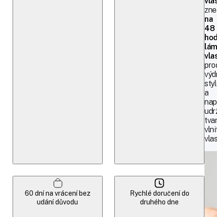
vla
zne
na
48
hod
lám
vla
pro
výd
sty
a
na
udr
tva
vln
vlas
60 dní na vrácení bez
Rychlé doručení do
udání důvodu
druhého dne