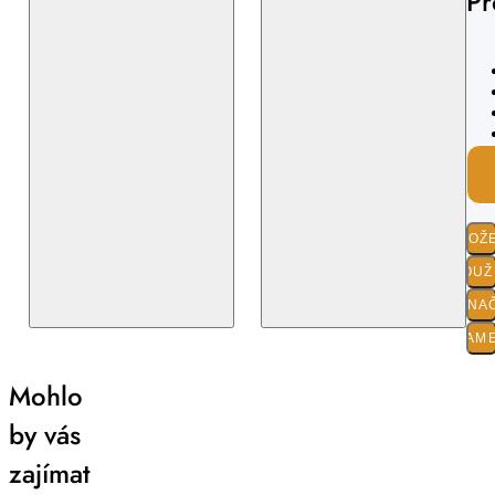
Pr
SLOŽ
POUŽI
O ZNA
PARAM
Mohlo
by vás
zajímat