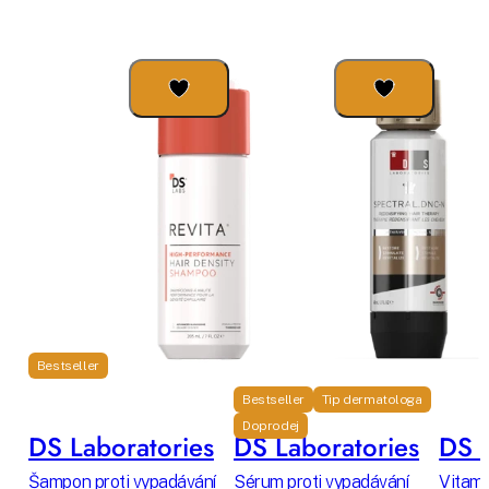
Bestseller
Bestseller
Tip dermatologa
Doprodej
DS Laboratories
DS Laboratories
DS L
Šampon proti vypadávání
Sérum proti vypadávání
Vitamí