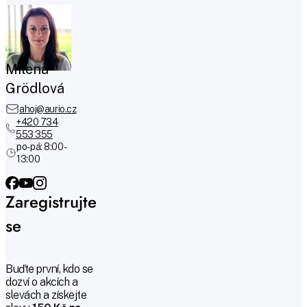
Milena
Grödlová
ahoj@aurio.cz
+420 734
553 355
po-pá: 8:00 -
13:00
Zaregistrujte
se
Buďte první, kdo se
dozví o akcích a
slevách a získejte