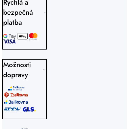
Rychlá a
bezpečná
platba
Možnosti
dopravy