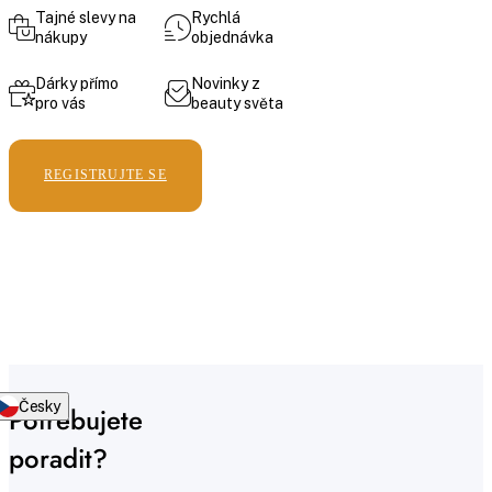
Tajné slevy na
Rychlá
nákupy
objednávka
Dárky přímo
Novinky z
pro vás
beauty světa
REGISTRUJTE SE
Česky
Potřebujete
poradit?