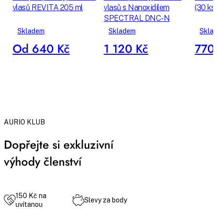
vlasů REVITA 205 ml
vlasů s Nanoxidilem
(30 ks)
SPECTRAL DNC-N
Skladem
Skladem
Skla
Od 640 Kč
1 120 Kč
770
AURIO KLUB
Dopřejte si exkluzivní
výhody členství
150 Kč na
Slevy za body
uvítanou