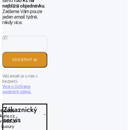
slevu
150 Kč na
nejbližší objednávku
.
Zašleme Vám pouze
jeden email týdně,
nikdy více.
ODEBÍRAT 📧
Váš email je u nás v
bezpečí.
Více o Ochraně
osobních údajů.
Zákaznický
© 2026
Aurio.cz,
servis
provozuje
Luxury