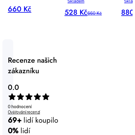
Skladem
Skla
660 Kč
528 Kč
880
660 Kč
Recenze našich
zákazníku
0.0
0 hodnocení
Ověřování recenzí
69+
lidí koupilo
0%
lidí