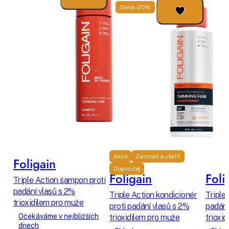
Sleva -20%
Akce
Zachraň a ušetři
Foligain
Doprodej
Foligain
Foli
Triple Action šampon proti
padání vlasů s 2%
Triple Action kondicionér
Triple
trioxidilem pro muže
proti padání vlasů s 2%
padání
Očekáváme v nejbližších
trioxidilem pro muže
trioxi
dnech