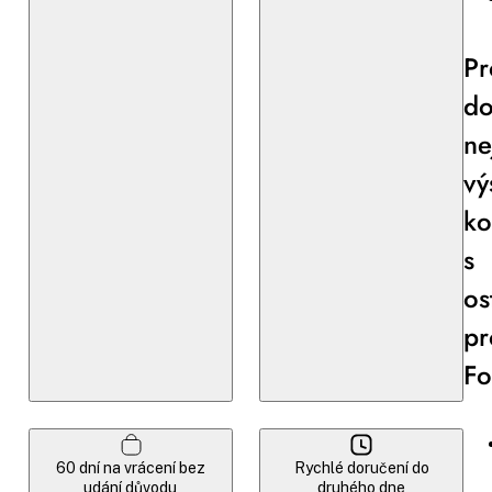
Pr
do
ne
vý
ko
s
os
pr
Fo
60 dní na vrácení bez
Rychlé doručení do
udání důvodu
druhého dne