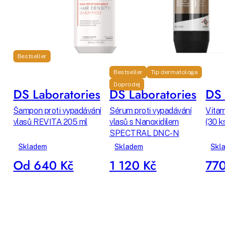
Bestseller
Bestseller
Tip dermatologa
Doprodej
DS Laboratories
DS Laboratories
DS L
Šampon proti vypadávání
Sérum proti vypadávání
Vitamí
vlasů REVITA 205 ml
vlasů s Nanoxidilem
(30 ks)
SPECTRAL DNC-N
Skladem
Skladem
Skla
Od 640 Kč
1 120 Kč
770