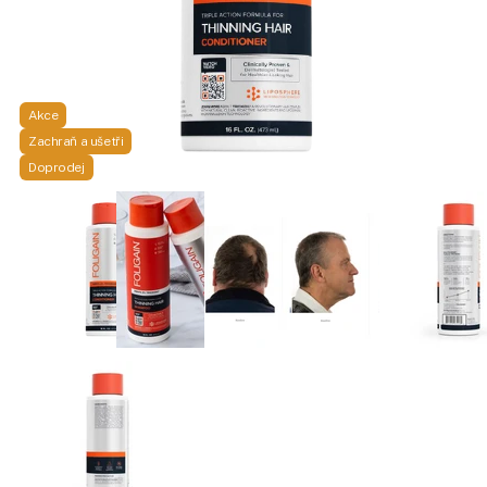
Akce
Zachraň a ušetři
Doprodej