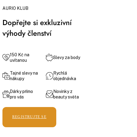
AURIO KLUB
Dopřejte si exkluzivní
výhody členství
150 Kč na
Slevy za body
uvítanou
Tajné slevy na
Rychlá
nákupy
objednávka
Dárky přímo
Novinky z
pro vás
beauty světa
REGISTRUJTE SE