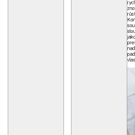
ryc
zno
růst
Kon
sou
slou
jak
pre
nad
pad
vlas