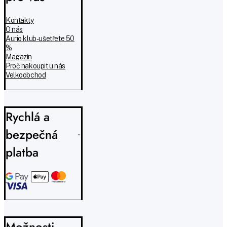
Kontakty
O nás
Aurio klub - ušetřete 50
%
Magazín
Proč nakoupit u nás
Velkoobchod
Rychlá a
bezpečná
platba
Možnosti