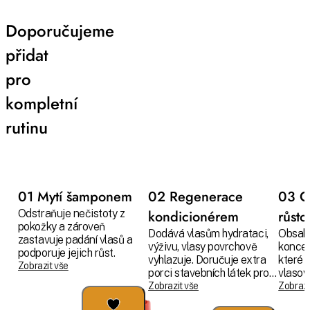
Doporučujeme
přidat
pro
kompletní
rutinu
01 Mytí šamponem
02 Regenerace
03 O
Odstraňuje nečistoty z
kondicionérem
růst
pokožky a zároveň
Dodává vlasům hydrataci,
Obsahu
zastavuje padání vlasů a
výživu, vlasy povrchově
koncen
podporuje jejich růst.
vyhlazuje. Doručuje extra
které 
Zobrazit vše
porci stavebních látek pro
vlasové
růst a sílu.
je zevn
Zobrazit vše
Zobrazi