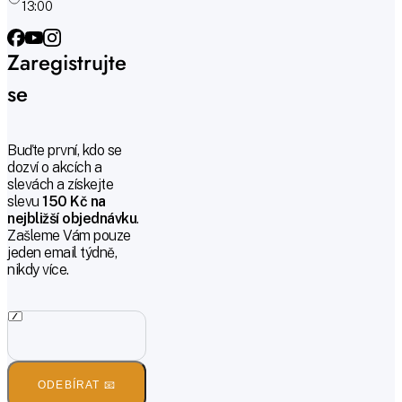
13:00
Zaregistrujte
se
Buďte první, kdo se
dozví o akcích a
slevách a získejte
slevu
150 Kč na
nejbližší objednávku
.
Zašleme Vám pouze
jeden email týdně,
nikdy více.
ODEBÍRAT 📧