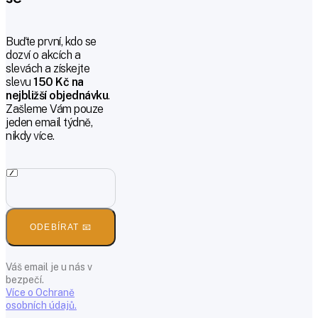
Buďte první, kdo se
dozví o akcích a
slevách a získejte
slevu
150 Kč na
nejbližší objednávku
.
Zašleme Vám pouze
jeden email týdně,
nikdy více.
ODEBÍRAT 📧
Váš email je u nás v
bezpečí.
Více o Ochraně
osobních údajů.