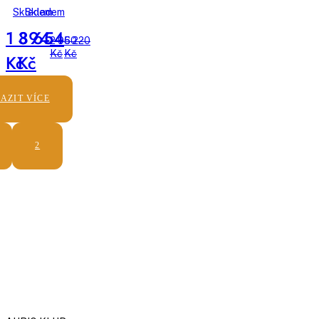
set
Skladem
Skladem
pleti
a
1 894
3 654
2 960
5 220
ochablým
Kč
Kč
Kč
Kč
konturám
AZIT VÍCE
2