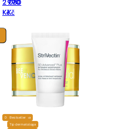
2 080
990
Kč
Kč
Doprava zdarma
Bestseller
Tip dermatologa