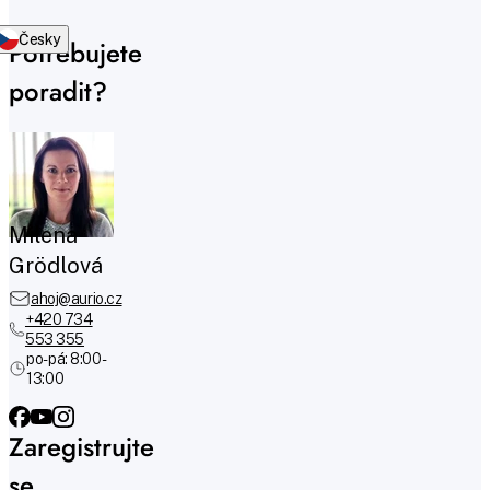
Česky
Potřebujete
poradit?
Milena
Grödlová
ahoj@aurio.cz
+420 734
553 355
po-pá: 8:00 -
13:00
Zaregistrujte
se