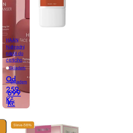
HAAN
Náhradní
Rilastil
náplň do
čistícího
D-
pleťového
Clar
Skladem
gelu pro
tónující
Od
suchou
ochranný
Skladem
pleť
259
krém
699
s
Kč
vysokými
Kč
UV
filtry
Medium
Sleva -58%
Color
SPF