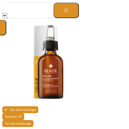
Bestseller
Tip dermatologa
Týdenní TIP
StriVectin
Rilastil
Tip dermatologa