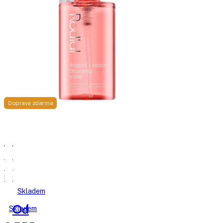
Doprava zdarma
StriVectin
Rodial
TL
Dragon's
Peptight
Blood
liftingové
Cleansing
sérum
Water
Skladem
na
osvěžující
Od
Skladem
obličej
tonikum