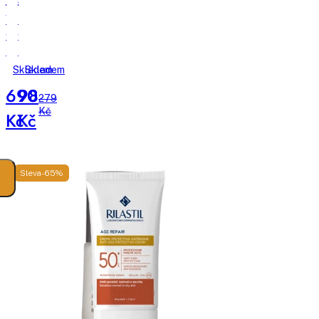
Vit
Age
C
Control
Brightening
Even
Tonic
Tone
Skladem
Skladem
Mini
Brightening
690
98
rozjasňující
pleťová
279
Kč
tonikum
maska
Kč
Kč
Sleva -65%