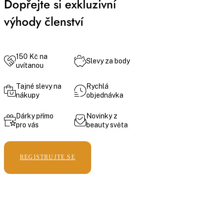
Dopřejte si exkluzivní
výhody členství
150 Kč na
Slevy za body
uvítanou
Tajné slevy na
Rychlá
nákupy
objednávka
Dárky přímo
Novinky z
pro vás
beauty světa
REGISTRUJTE SE