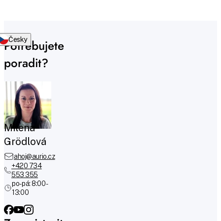
Česky
Potřebujete
poradit?
Milena
Grödlová
ahoj@aurio.cz
+420 734
553 355
po-pá: 8:00 -
13:00