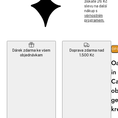
získate 26 Kč
slevu na další
nákup s
věrnostním
programem.
POP
Dárek zdarma ke všem
Doprava zdarma nad
objednávkam
1.500 Kč
Oa
in
Ca
ob
ge
k