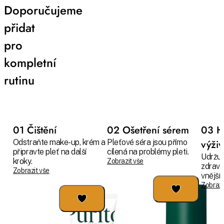
Doporučujeme
přidat
pro
kompletní
rutinu
01 Čištění
02 Ošetření sérem
03 H
Odstraňte make-up, krém a
Pleťové séra jsou přímo
výži
připravte pleť na další
cílená na problémy pleti.
Udržuj
kroky.
Zobrazit vše
zdravo
Zobrazit vše
vnějším
Zobrazi