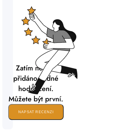
Zatím nebylo
přidáno žádné
hodnocení.
Můžete být první.
NAPSAT RECENZI