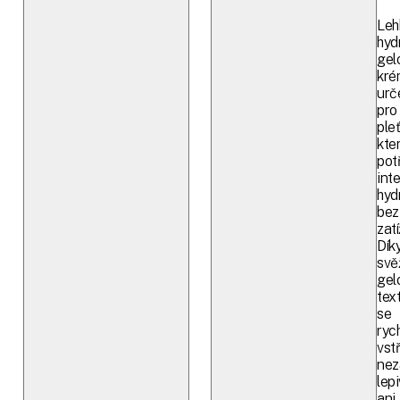
Leh
hyd
gel
kré
urč
pro
pleť
kte
pot
inte
hyd
bez
zatí
Dík
svě
gel
tex
se
ryc
vst
nez
lep
ani