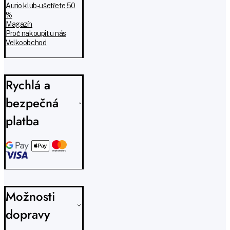
Aurio klub - ušetřete 50
%
Magazín
Proč nakoupit u nás
Velkoobchod
Rychlá a
bezpečná
platba
Možnosti
dopravy