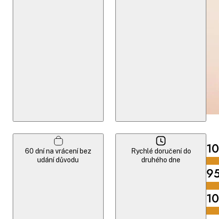
1
60 dní na vrácení bez
Rychlé doručení do
udání důvodu
druhého dne
9
1