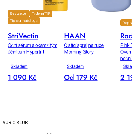
Bestseller
Týdenní TIP
Tip dermatologa
Dopra
StriVectin
HAAN
Rodi
Oční sérum s okamžitým
Čistící sprej na ruce
Pink D
účinkem Hyperlift
Morning Glory
Overni
noční 
Skladem
Skladem
Skla
1 090 Kč
Od 179 Kč
2 1
AURIO KLUB