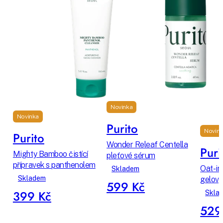
Novinka
Novinka
Purito
Novink
Purito
Wonder Releaf Centella
Puri
Mighty Bamboo čistící
pleťové sérum
přípravek s panthenolem
Oat-in
Skladem
Skladem
gelový
599 Kč
399 Kč
Skla
529