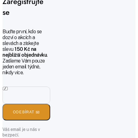
Zaregistrujte
se
Buďte první, kdo se
dozví o akcích a
slevách a získejte
slevu
150 Kč na
nejbližší objednávku
.
Zašleme Vám pouze
jeden email týdně,
nikdy více.
ODEBÍRAT 📧
Váš email je u nás v
bezpečí.