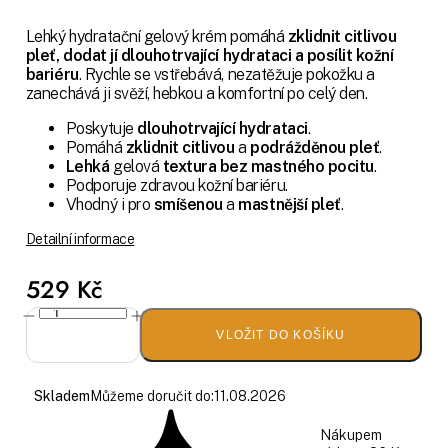
Lehký hydratační gelový krém pomáhá
zklidnit citlivou
pleť, dodat jí dlouhotrvající hydrataci a posílit kožní
bariéru
. Rychle se vstřebává, nezatěžuje pokožku a
zanechává ji svěží, hebkou a komfortní po celý den.
Poskytuje
dlouhotrvající hydrataci
.
Pomáhá
zklidnit
citlivou
a
podrážděnou
pleť
.
Lehká
gelová
textura
bez
mastného
pocitu
.
Podporuje zdravou kožní bariéru.
Vhodný i pro
smíšenou
a
mastnější
pleť
.
Detailní informace
529 Kč
VLOŽIT DO KOŠÍKU
Skladem
Můžeme doručit do:
11.08.2026
Nákupem