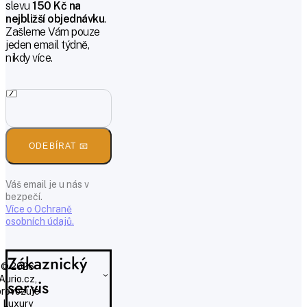
slevu
150 Kč na
nejbližší objednávku
.
Zašleme Vám pouze
jeden email týdně,
nikdy více.
ODEBÍRAT 📧
Váš email je u nás v
bezpečí.
Více o Ochraně
osobních údajů.
Zákaznický
© 2026
Aurio.cz,
servis
provozuje
Luxury