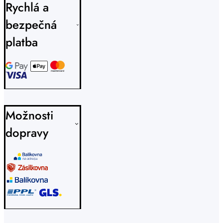
Rychlá a
bezpečná
platba
Možnosti
dopravy