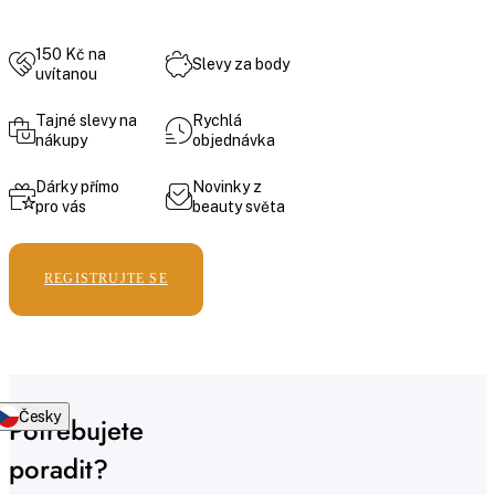
150 Kč na
Slevy za body
uvítanou
Tajné slevy na
Rychlá
nákupy
objednávka
Dárky přímo
Novinky z
pro vás
beauty světa
REGISTRUJTE SE
Česky
Potřebujete
poradit?