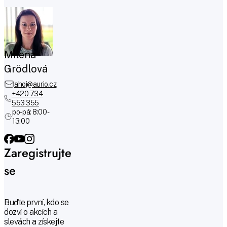
Milena
Grödlová
ahoj@aurio.cz
+420 734
553 355
po-pá: 8:00 -
13:00
Zaregistrujte
se
Buďte první, kdo se
dozví o akcích a
slevách a získejte