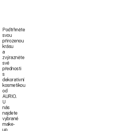
Podtrhněte
svou
přirozenou
krásu
a
zvýrazněte
své
přednosti
s
dekorativní
kosmetikou
od
AURIO.
U
nás
najdete
vybrané
make-
up