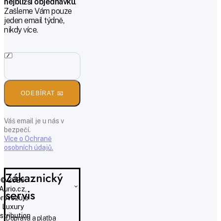
nejbližší objednávku
.
Zašleme Vám pouze
jeden email týdně,
nikdy více.
ODEBÍRAT 📧
Váš email je u nás v
bezpečí.
Více o Ochraně
osobních údajů.
Zákaznický
© 2026
Aurio.cz,
servis
provozuje
Luxury
istribution
Doprava a platba