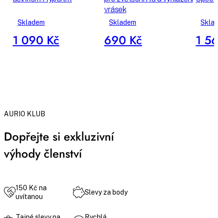
vrásek
Skladem
Skladem
Skla
1 090 Kč
690 Kč
1 5
AURIO KLUB
Dopřejte si exkluzivní
výhody členství
150 Kč na
Slevy za body
uvítanou
Tajné slevy na
Rychlá