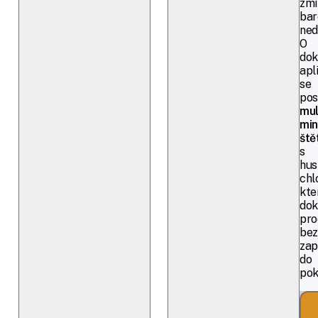
zmí
bar
ned
O
dok
apl
se
pos
mul
min
ště
s
hus
chl
kte
dok
pro
bez
zap
do
pok