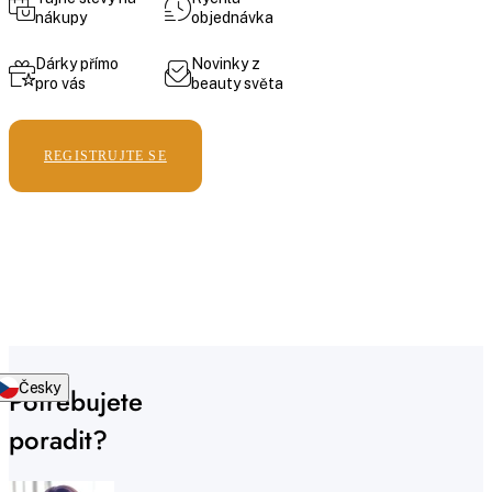
nákupy
objednávka
Dárky přímo
Novinky z
pro vás
beauty světa
REGISTRUJTE SE
Česky
Potřebujete
poradit?