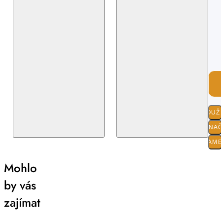
POUŽI
O ZNA
PARAM
Mohlo
by vás
zajímat