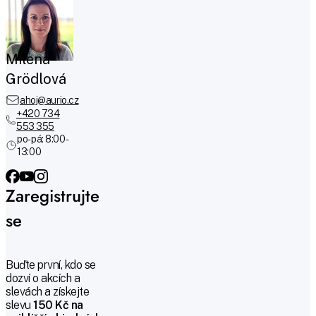
Milena
Grödlová
ahoj@aurio.cz
+420 734
553 355
po-pá: 8:00 -
13:00
Zaregistrujte
se
Buďte první, kdo se
dozví o akcích a
slevách a získejte
slevu
150 Kč na