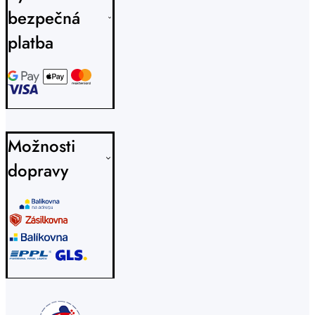
bezpečná
platba
Možnosti
dopravy