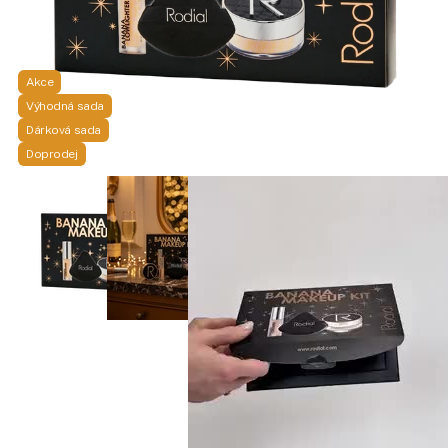
Akce
Výhodná sada
Dárková sada
Doprodej