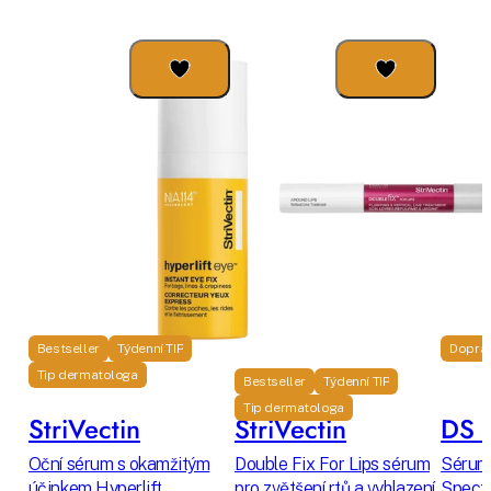
Bestseller
Týdenní TIP
Dopra
Tip dermatologa
Bestseller
Týdenní TIP
Tip dermatologa
StriVectin
StriVectin
DS L
Oční sérum s okamžitým
Double Fix For Lips sérum
Sérum 
účinkem Hyperlift
pro zvětšení rtů a vyhlazení
Spectr