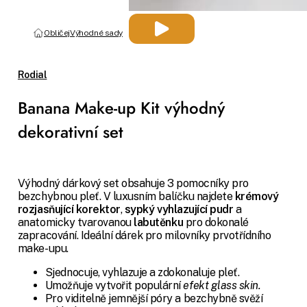
Obličej
Výhodné sady
Rodial
Banana Make-up Kit výhodný
dekorativní set
Výhodný dárkový set obsahuje 3 pomocníky pro
bezchybnou pleť. V luxusním balíčku najdete
krémový
rozjasňující korektor
,
sypký vyhlazující pudr
a
anatomicky tvarovanou
labutěnku
pro dokonalé
zapracování. Ideální dárek pro milovníky prvotřídního
make-upu.
Sjednocuje, vyhlazuje a zdokonaluje pleť.
Umožňuje vytvořit populární
efekt glass skin.
Pro viditelně jemnější póry a bezchybně svěží