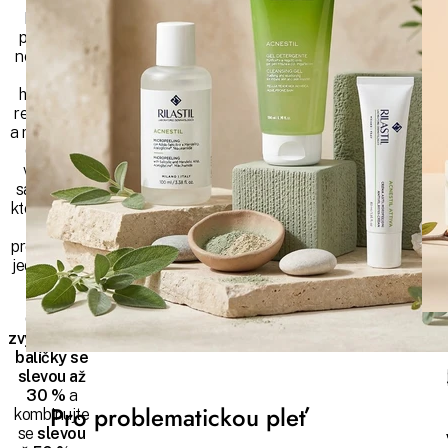
Po zimě
potřebuje
nejen vaše
pleť
hydrataci,
regeneraci
a rozjasnění.
Objevte
výhodné
sady péče,
které spojují
účinné
produkty do
jednoduché
rutiny.
Objevte
zvýhodněné
balíčky se
slevou až
30 %
a
Pro problematickou pleť
kombinujte
se
slevou