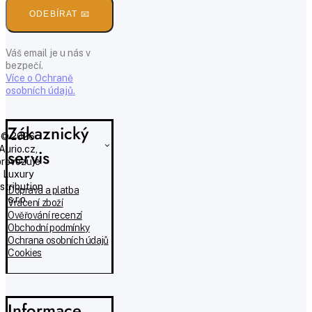
ODEBÍRAT 📧
Váš email je u nás v
bezpečí.
Více o Ochraně
osobních údajů.
Zákaznický
© 2026
Aurio.cz,
servis
provozuje
Luxury
istribution
Doprava a platba
s.r.o.
Vrácení zboží
Ověřování recenzí
Obchodní podmínky
Ochrana osobních údajů
Cookies
Informace