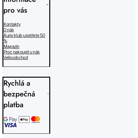
pro vás
Kontakty
O nás
Aurio klub - ušetřete 50
%
Magazín
Proč nakoupit u nás
Velkoobchod
Rychlá a
bezpečná
platba