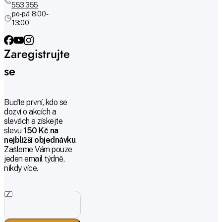
553 355
po-pá: 8:00 -
13:00
Zaregistrujte
se
Buďte první, kdo se
dozví o akcích a
slevách a získejte
slevu
150 Kč na
nejbližší objednávku
.
Zašleme Vám pouze
jeden email týdně,
nikdy více.