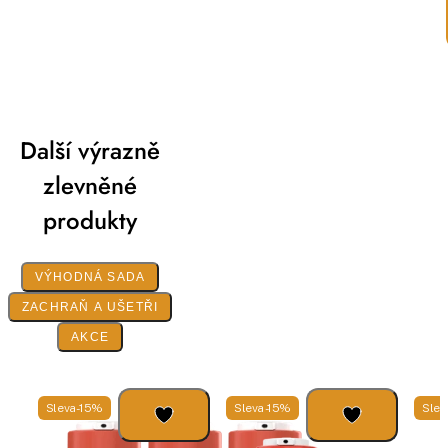
Další výrazně
zlevněné
produkty
VÝHODNÁ SADA
ZACHRAŇ A UŠETŘI
AKCE
Sleva -15%
Sleva -15%
Slev