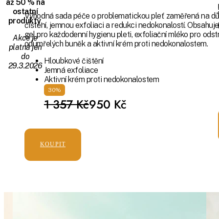
až 50 % na
ostatní
Výhodná sada péče o problematickou pleť zaměřená na d
produkty
.
čištění, jemnou exfoliaci a redukci nedokonalostí. Obsahuje 
gel pro každodenní hygienu pleti, exfoliační mléko pro odst
Akce je
odumřelých buněk a aktivní krém proti nedokonalostem.
platná jen
do
Hloubkové čištění
29.3.2026
Jemná exfoliace
Aktivní krém proti nedokonalostem
30%
1 357 Kč
950 Kč
KOUPIT