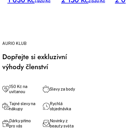
1 920 Kč
2 530 Kč
AURIO KLUB
Dopřejte si exkluzivní
výhody členství
150 Kč na
Slevy za body
uvítanou
Tajné slevy na
Rychlá
nákupy
objednávka
Dárky přímo
Novinky z
pro vás
beauty světa