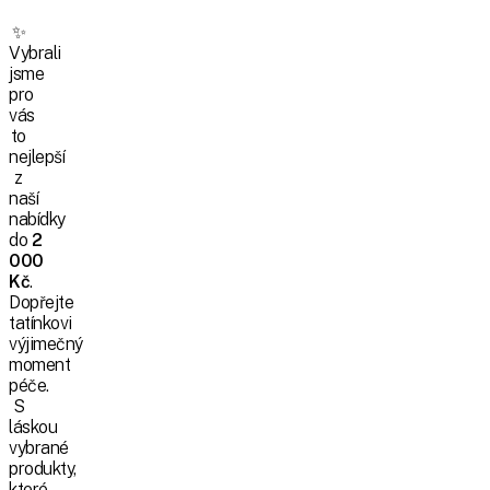
✨
Vybrali
jsme
pro
vás
to
nejlepší
z
naší
nabídky
do
2
000
Kč
.
Dopřejte
tatínkovi
výjimečný
moment
péče.
S
láskou
vybrané
produkty,
které