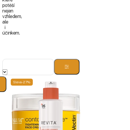
potěší
nejen
vzhledem,
ale
i
účinkem.
Sleva -27%