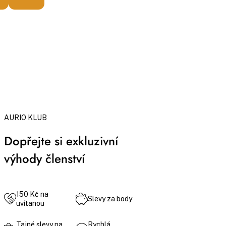
AURIO KLUB
Dopřejte si exkluzivní
výhody členství
150 Kč na
Slevy za body
uvítanou
Tajné slevy na
Rychlá