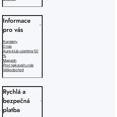
Informace
pro vás
Kontakty
O nás
Aurio klub - ušetřete 50
%
Magazín
Proč nakoupit u nás
Velkoobchod
Rychlá a
bezpečná
platba