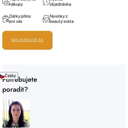
nákupy
objednávka
Dárky přímo
Novinky z
pro vás
beauty světa
REGISTRUJTE SE
Česky
Potřebujete
poradit?
Milena