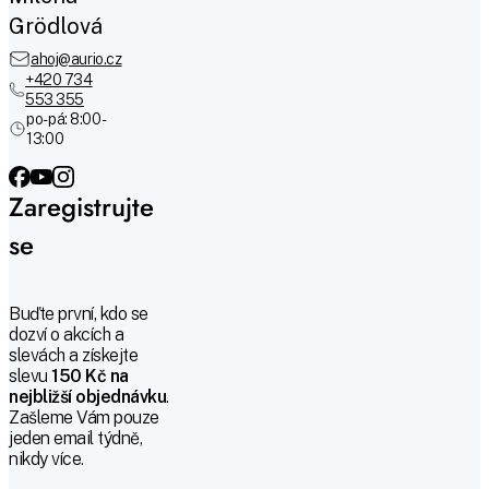
Grödlová
ahoj@aurio.cz
+420 734
553 355
po-pá: 8:00 -
13:00
Zaregistrujte
se
Buďte první, kdo se
dozví o akcích a
slevách a získejte
slevu
150 Kč na
nejbližší objednávku
.
Zašleme Vám pouze
jeden email týdně,
nikdy více.