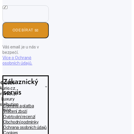
ODEBÍRAT 📧
Váš email je u nás v
bezpečí.
Více o Ochraně
osobních údajů.
Zákaznický
© 2026
Aurio.cz,
servis
provozuje
Luxury
istribution
Doprava a platba
s.r.o.
Vrácení zboží
Ověřování recenzí
Obchodní podmínky
Ochrana osobních údajů
Cookies