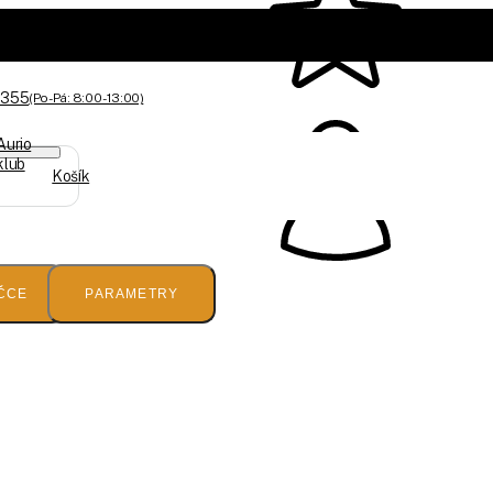
 355
(Po-Pá: 8:00 - 13:00)
Aurio
klub
Košík
ČCE
PARAMETRY