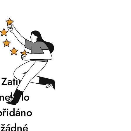
Zatím
nebylo
přidáno
žádné