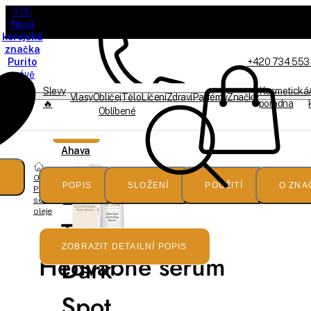
🇰🇷
Nová
korejská
značka
Purito
+420 734 553
právě
dorazila
Slevy
Kosmetická
Vlasy
Obličej
Tělo
Líčení
Zdraví
Parfémy
Značky
🔥
poradna
Oblíbené
Akce
Jsme offline
Doprodej
Ahava
Obličej
Even
POPIS
SLOŽENÍ
POUŽITÍ
O ZNA
Pleťová
séra a
oleje
Tone
ZOBRAZIT DETAILNÍ POPIS
Hedvábné sérum
Dark
Spot