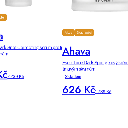
dej
a
Akce
Doprodej
Ahava
rk Spot Correcting sérum proti
rnám
Even Tone Dark Spot gelový krém
tmavým skvrnám
Kč
2 239 Kč
Skladem
626 Kč
1 789 Kč