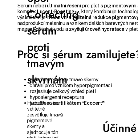
Sérum nabízí
ultimátní řešení
pro pleť
s pigmentovými
Correcting
komplex
Lucent-Boosting™
, který kombinuje technolog
výsledkem je
intenzivní a viditelná redukce pigmentov
nadprodukcí melaninu a vznikem dalších barevných nero
sérum
magnet přitahují vodu a
zvyšují úroveň hydratace
v plet
proti
Proč si sérum zamilujete
tmavým
skvrnám
viditelně redukuje tmavé skvrny
chrání před vznikem hyperpigmentací
rozjasňuje celkový vzhled pleti
hypoalergenní receptura
prověřeno
certifikátem *Ecocert®
Hedvábné sérum
viditelně
zesvětluje tmavší
pigmentové
Účinné 
skvrny a
sjednocuje tón