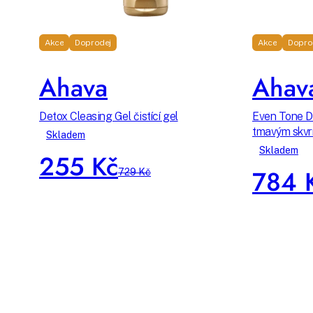
Akce
Doprodej
Akce
Dopro
Ahava
Ahav
Detox Cleasing Gel čistící gel
Even Tone Da
tmavým skv
Skladem
Skladem
255 Kč
784 
729 Kč