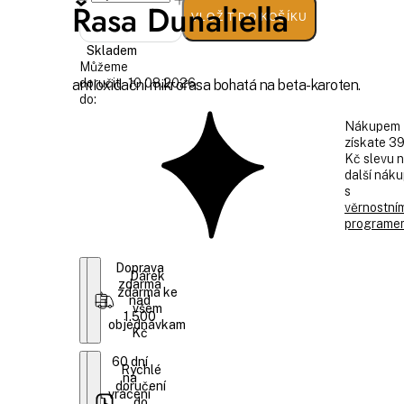
Řasa Dunaliella
VLOŽIT DO KOŠÍKU
Skladem
Můžeme
doručit
10.08.2026
antioxidační mikrořasa bohatá na beta-karoten.
do:
Nákupem
získate 3
Kč slevu 
další nák
s
věrnostní
programe
Doprava
Dárek
zdarma
zdarma ke
nad
všem
1.500
objednávkam
Kč
60 dní
Rychlé
na
doručení
vrácení
do