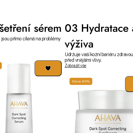
etření sérem
03 Hydratace 
 jsou přímo cílená na problémy
výživa
Udržuje vaší kožní bariéru zdravou
před vnějšími vlivy.
Zobrazit vše
Sleva -65%