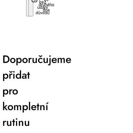
bez
druhého
udání
dne
důvodu
Doporučujeme
přidat
pro
kompletní
rutinu