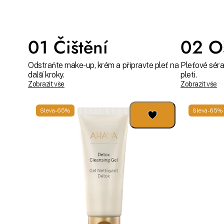
01 Čištění
02 Oš
Odstraňte make-up, krém a připravte pleť na
Pleťové séra
další kroky.
pleti.
Zobrazit vše
Zobrazit vše
Sleva -65%
Sleva -65%