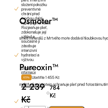
pleti. Intenzivní
složení pokožku
preventivně
chrání před
Osmoter™
tvorbou další
hyperpigmentace.
Rozjasňuje pleť,
zdokonaluje její
vzhled a
směs minerálů z Mrtvého moře dodává hloubkovou hyd
současně ji
zásobuje
intenzivní
hydratací a
výživou.
Pureoxin™
Detailní
informace
Ušetříte 1 455 Kč
65%
2 239
multifunkční protein ochraňuje pleť před fotostárnutím
784
Kč
Kč