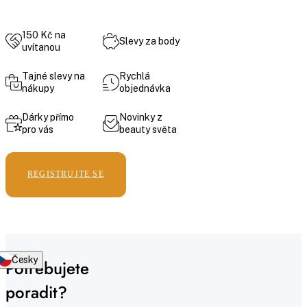
150 Kč na
Slevy za body
uvítanou
Tajné slevy na
Rychlá
nákupy
objednávka
Dárky přímo
Novinky z
pro vás
beauty světa
REGISTRUJTE SE
Česky
Potřebujete
poradit?