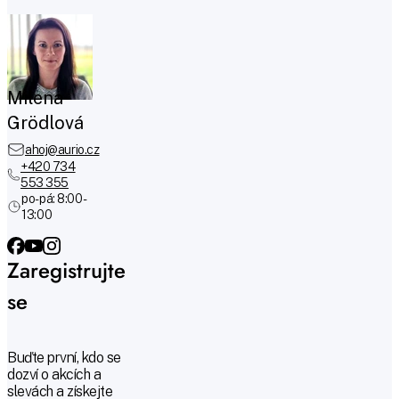
Milena
Grödlová
ahoj@aurio.cz
+420 734
553 355
po-pá: 8:00 -
13:00
Zaregistrujte
se
Buďte první, kdo se
dozví o akcích a
slevách a získejte