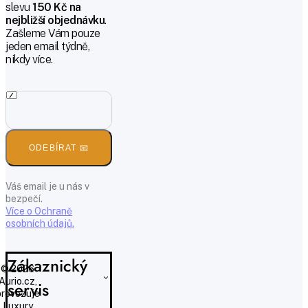
slevu
150 Kč na
nejbližší objednávku
.
Zašleme Vám pouze
jeden email týdně,
nikdy více.
ODEBÍRAT 📧
Váš email je u nás v
bezpečí.
Více o Ochraně
osobních údajů.
Zákaznický
© 2026
Aurio.cz,
servis
provozuje
Luxury