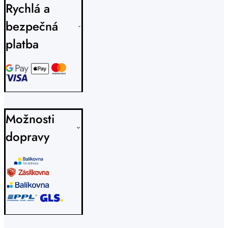
Rychlá a
bezpečná
platba
Možnosti
dopravy