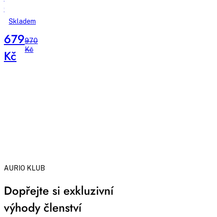
60
capsules
Skladem
esenciální
679
mastné
970
Kč
kyseliny
Kč
s
B-
komplexem
AURIO KLUB
Dopřejte si exkluzivní
výhody členství