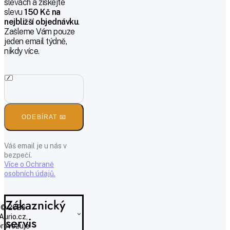
slevách a získejte
slevu
150 Kč na
nejbližší objednávku
.
Zašleme Vám pouze
jeden email týdně,
nikdy více.
ODEBÍRAT 📧
Váš email je u nás v
bezpečí.
Více o Ochraně
osobních údajů.
Zákaznický
© 2026
Aurio.cz,
servis
provozuje