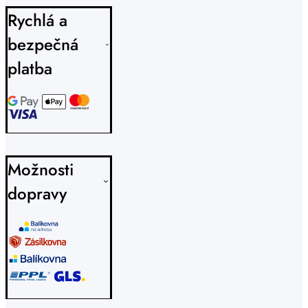
Rychlá a
bezpečná
platba
Možnosti
dopravy