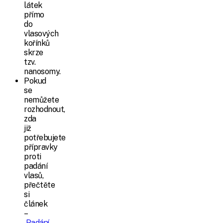
látek
přímo
do
vlasových
kořínků
skrze
tzv.
nanosomy.
Pokud
se
nemůžete
rozhodnout,
zda
již
potřebujete
přípravky
proti
padání
vlasů,
přečtěte
si
článek
–
Padání