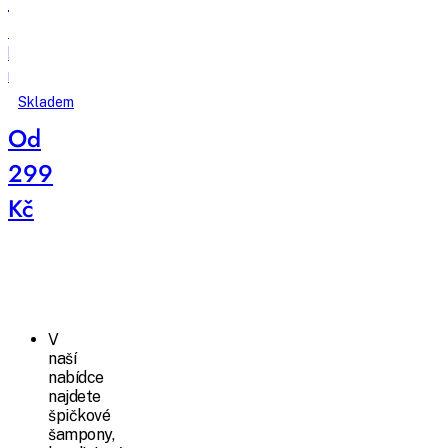
Elipsi
kartáč
na
dlouhé
Skladem
vlasy
Od
malý
-
299
růžová
Kč
V
naší
nabídce
najdete
špičkové
šampony,