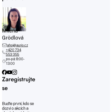
Milena
Grödlová
ahoj@aurio.cz
+420 734
553 355
po-pá: 8:00 -
13:00
Zaregistrujte
se
Buďte první, kdo se
dozví o akcích a