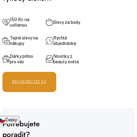
150 Kč na
Slevy za body
uvítanou
Tajné slevy na
Rychlá
nákupy
objednávka
Dárky přímo
Novinky z
pro vás
beauty světa
REGISTRUJTE SE
Česky
Potřebujete
poradit?