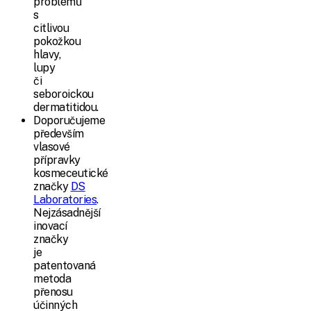
problémů
s
citlivou
pokožkou
hlavy,
lupy
či
seboroickou
dermatitidou.
Doporučujeme
především
vlasové
přípravky
kosmeceutické
značky
DS
Laboratories
.
Nejzásadnější
inovací
značky
je
patentovaná
metoda
přenosu
účinných