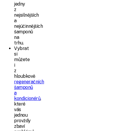
jedny
z
nejsilnějších
a
nejúčinnějších
šamponů
na
trhu.
Vybrat
si
můžete
i
z
hloubkově
regeneračních
šamponů
a
kondicionérů
,
které
vás
jednou
provždy
zbaví