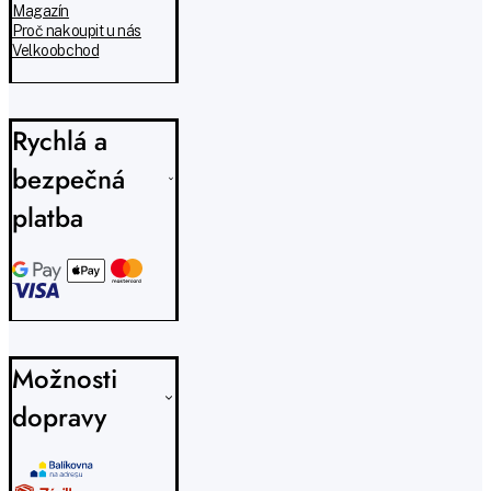
Magazín
Proč nakoupit u nás
Velkoobchod
Rychlá a
bezpečná
platba
Možnosti
dopravy