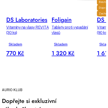
Bestse
Dopra
Zachra
DS Laboratories
Foligain
DS L
Vitamíny na vlasy REVITA
Tablety proti vypadání
Vitamí
(30 ks)
vlasů
(90 ks)
Skladem
Skladem
Skla
770 Kč
1 320 Kč
1 6
AURIO KLUB
Dopřejte si exkluzivní