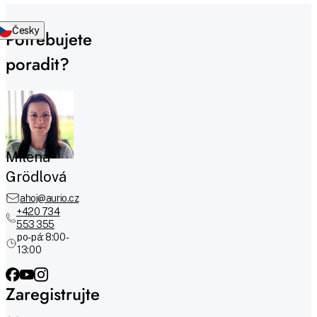
Česky
Potřebujete
poradit?
Milena
Grödlová
ahoj@aurio.cz
+420 734
553 355
po-pá: 8:00 -
13:00
Zaregistrujte