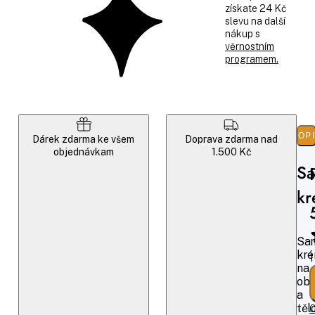
získate 24 Kč
slevu na další
nákup s
věrnostním
programem.
POP
Dárek zdarma ke všem
Doprava zdarma nad
objednávkam
1.500 Kč
Sa
k
Sam
kr
1
na
obl
a
těl
O