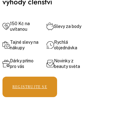
výhody členství
150 Kč na
Slevy za body
uvítanou
Tajné slevy na
Rychlá
nákupy
objednávka
Dárky přímo
Novinky z
pro vás
beauty světa
REGISTRUJTE SE