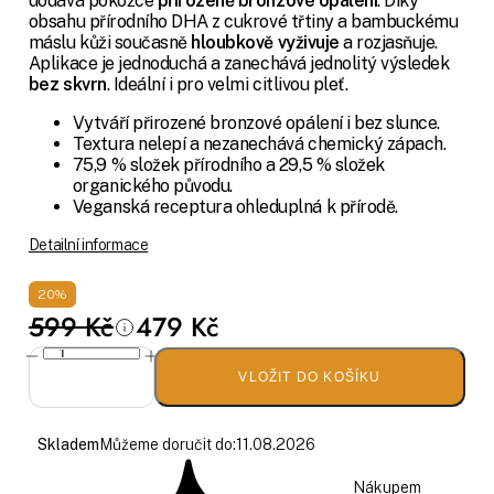
dodává pokožce
přirozeně bronzové opálení
. Díky
obsahu přírodního DHA z cukrové třtiny a bambuckému
máslu kůži současně
hloubkově vyživuje
a rozjasňuje.
Aplikace je jednoduchá a zanechává jednolitý výsledek
bez skvrn
. Ideální i pro velmi citlivou pleť.
Vytváří přirozené bronzové opálení i bez slunce.
Textura nelepí a nezanechává chemický zápach.
75,9 % složek přírodního a 29,5 % složek
organického původu.
Veganská receptura ohleduplná k přírodě.
Detailní informace
20%
599 Kč
479 Kč
VLOŽIT DO KOŠÍKU
Skladem
Můžeme doručit do:
11.08.2026
Nákupem