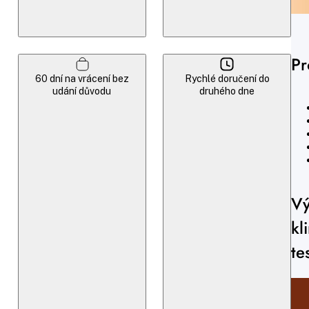
Pr
60 dní na vrácení bez
Rychlé doručení do
udání důvodu
druhého dne
Vý
kl
te