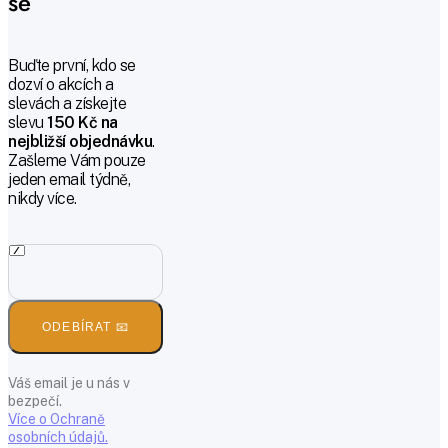
se
Buďte první, kdo se
dozví o akcích a
slevách a získejte
slevu
150 Kč na
nejbližší objednávku
.
Zašleme Vám pouze
jeden email týdně,
nikdy více.
ODEBÍRAT 📧
Váš email je u nás v
bezpečí.
Více o Ochraně
osobních údajů.