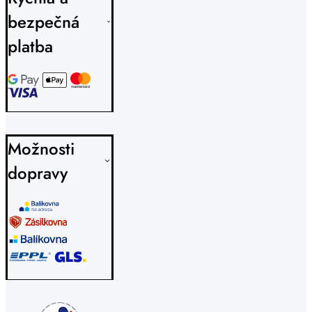
bezpečná
platba
Možnosti
dopravy