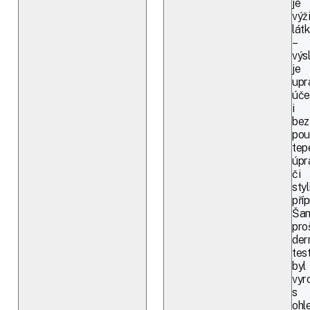
je
výž
lát
–
výs
je
upr
úče
i
bez
použ
tep
úpr
či
sty
pří
Ša
pro
der
tes
byl
vyr
s
ohl