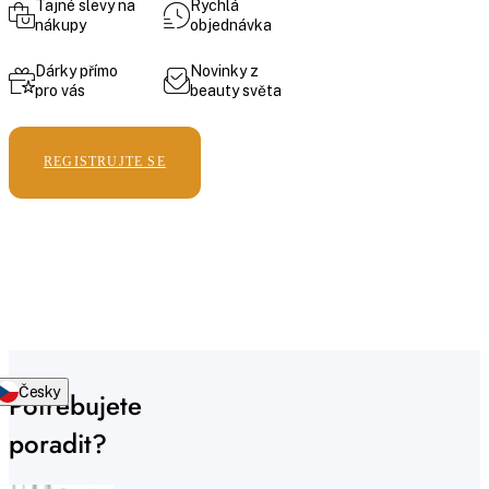
Tajné slevy na
Rychlá
nákupy
objednávka
Dárky přímo
Novinky z
pro vás
beauty světa
REGISTRUJTE SE
Česky
Potřebujete
poradit?