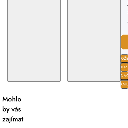
SLOŽ
POUŽI
O ZNA
PARAM
Mohlo
by vás
zajímat