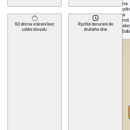
na
pří
a
má
60 dní na vrácení bez
Rychlé doručení do
eko
udání důvodu
druhého dne
bal