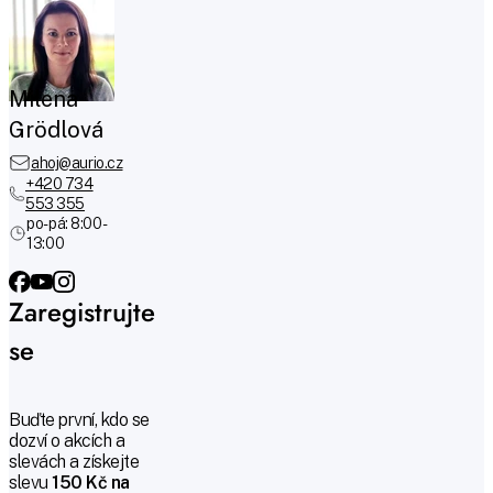
Milena
Grödlová
ahoj@aurio.cz
+420 734
553 355
po-pá: 8:00 -
13:00
Zaregistrujte
se
Buďte první, kdo se
dozví o akcích a
slevách a získejte
slevu
150 Kč na