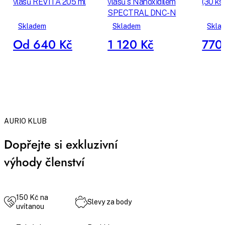
vlasů REVITA 205 ml
vlasů s Nanoxidilem
(30 ks)
SPECTRAL DNC-N
Skladem
Skladem
Skla
Od 640 Kč
1 120 Kč
770
AURIO KLUB
Dopřejte si exkluzivní
výhody členství
150 Kč na
Slevy za body
uvítanou