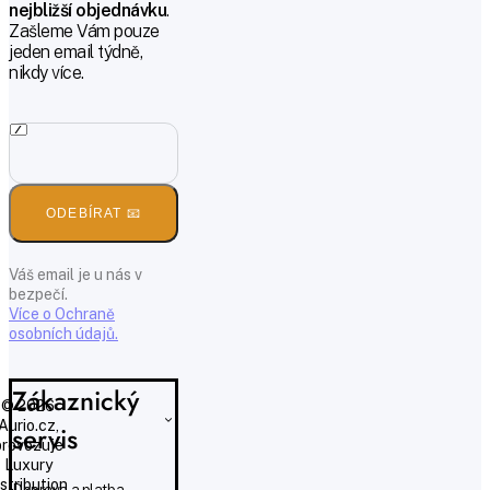
nejbližší objednávku
.
Zašleme Vám pouze
jeden email týdně,
nikdy více.
ODEBÍRAT 📧
Váš email je u nás v
bezpečí.
Více o Ochraně
osobních údajů.
Zákaznický
© 2026
Aurio.cz,
servis
provozuje
Luxury
istribution
Doprava a platba