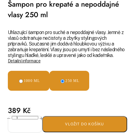
Šampon pro krepaté a nepoddajné
vlasy 250 ml
Uhlazující šampon pro suché a nepoddajné vlasy. Jemně z
vlasů odstraňuje nečistoty a zbytky stylingových
přípravků. Současně jim dodává hloubkovou výživu a
zabraňuje krepatění. Vlasy jsou po umytí i bez následného
stylingu hladké, lesklé a upravené jako od kadeřníka.
Detailní informace
1000 ML
250 ML
389 Kč
VLOŽIT DO KOŠÍKU