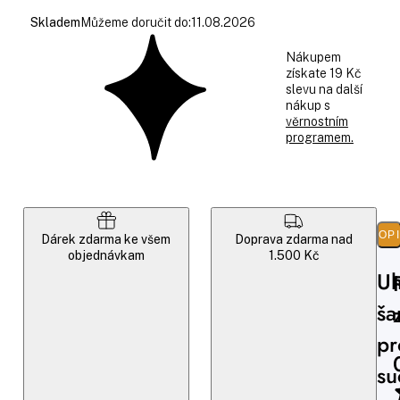
Skladem
Můžeme doručit do:
11.08.2026
Nákupem
získate 19 Kč
slevu na další
nákup s
věrnostním
programem.
POP
Dárek zdarma ke všem
Doprava zdarma nad
objednávkam
1.500 Kč
Uh
š
pr
su