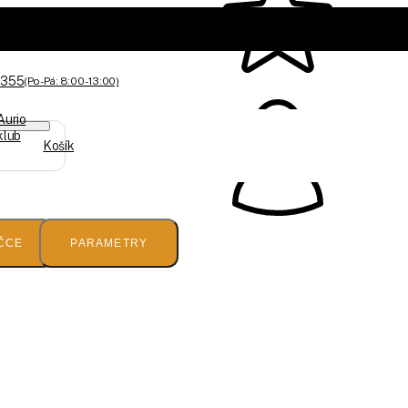
 355
(Po-Pá: 8:00 - 13:00)
Aurio
klub
Košík
ČCE
PARAMETRY