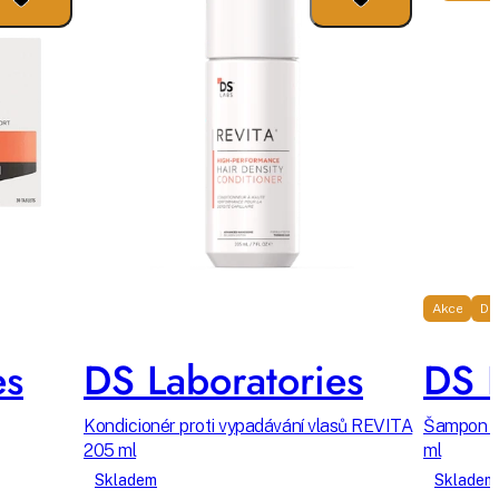
Akce
Do
es
DS Laboratories
DS L
Kondicionér proti vypadávání vlasů REVITA
Šampon pr
205 ml
ml
Skladem
Skladem