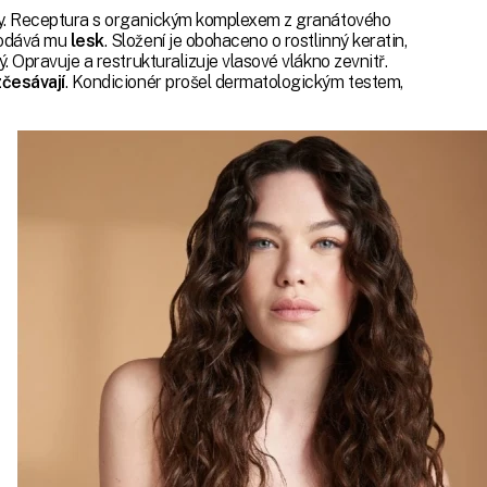
y. Receptura s organickým komplexem z granátového
odává mu
lesk
. Složení je obohaceno o rostlinný keratin,
. Opravuje a restrukturalizuje vlasové vlákno zevnitř.
zčesávají
. Kondicionér prošel dermatologickým testem,