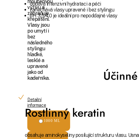
hloubkovou
dodává intenzivní hydrataci a péči
výživu a
zanechává vlasy upravené i bez stylingu
zabraňuje
pH 3,5/4,0 je ideální pro nepoddajné vlasy
krepatění.
Vlasy jsou
po umytí i
bez
následného
stylingu
hladké,
lesklé a
upravené
Účinné 
jako od
kadeřníka.
Detailní
informace
Rostlinný keratin
1000 ML
obsahuje aminokyseliny posilující strukturu vlasu. Usn