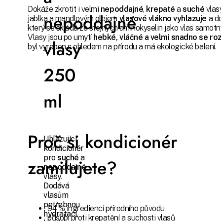
Dokáže zkrotit i velmi
nepoddajné
,
krepaté
a
suché
vlas
nepoddajné
jablka a mandlovým olejem
vlasové vlákno vyhlazuje
a d
který se skládá ze stejných aminokyselin jako vlas samotný
Vlasy jsou po umytí
hebké, vláčné a velmi snadno se ro
vlasy
byl vyroben s ohledem na přírodu a má ekologické balení.
250
ml
Proč si kondicionér
Uhlazující
kondicionér
pro
suché
a
zamilujete?
nepoddajné
vlasy.
Dodává
vlasům
potřebnou
94 % ingrediencí přírodního původu
hydrataci,
působí proti krepatění a suchosti vlasů