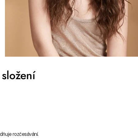
složení
adňuje rozčesávání.