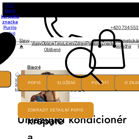
🇰🇷
Nová
korejská
značka
Purito
+420 734 553
právě
dorazila
Slevy
Kosmetická
Vlasy
Obličej
Tělo
Líčení
Zdraví
Parfémy
Značky
🔥
poradna
Oblíbené
Jsme offline
Biacré
Vlasy
Kondicionér
POPIS
SLOŽENÍ
POUŽITÍ
O ZNA
Šampóny a
kondicionéry
pro
ZOBRAZIT DETAILNÍ POPIS
Uhlazující kondicionér
krepaté
a