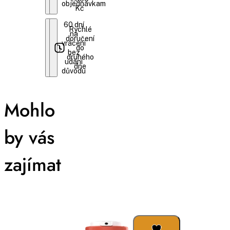
objednávkam
Kč
60 dní
Rychlé
na
doručení
vrácení
do
bez
druhého
udání
dne
důvodu
Mohlo
by vás
zajímat