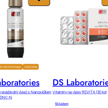
ip dermatologa
Doprodej
boratories
DS Laboratori
vypadávání vlasů s Nanoxidilem
Vitamíny na vlasy REVITA (30 ks)
 DNC-N
Skladem