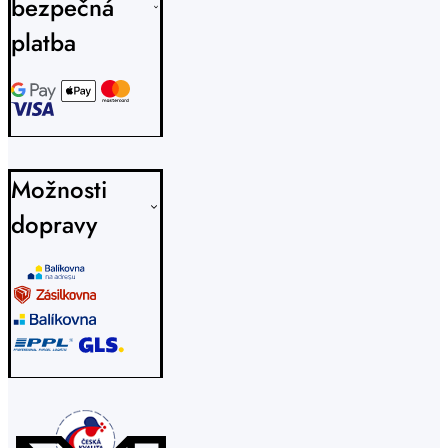
bezpečná
platba
Možnosti
dopravy