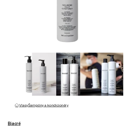
Vlasy
Šampóny a kondicionéry
Biacré