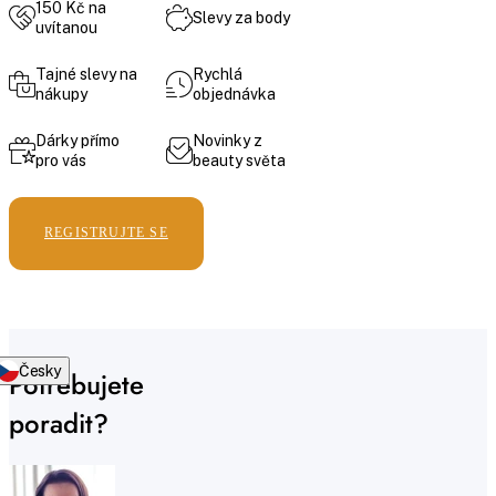
150 Kč na
Slevy za body
uvítanou
Tajné slevy na
Rychlá
nákupy
objednávka
Dárky přímo
Novinky z
pro vás
beauty světa
REGISTRUJTE SE
Česky
Potřebujete
poradit?