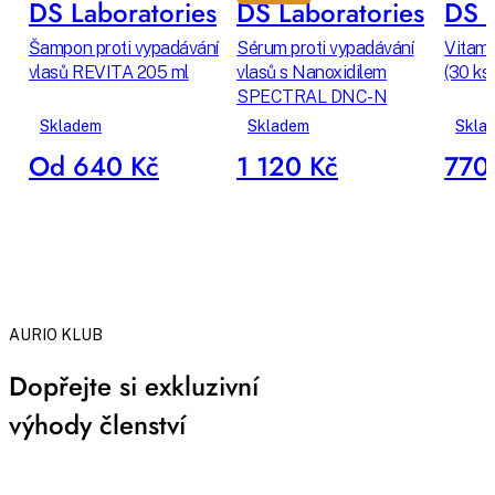
DS Laboratories
DS Laboratories
DS L
Šampon proti vypadávání
Sérum proti vypadávání
Vitamí
vlasů REVITA 205 ml
vlasů s Nanoxidilem
(30 ks)
SPECTRAL DNC-N
Skladem
Skladem
Skla
Od 640 Kč
1 120 Kč
770
AURIO KLUB
Dopřejte si exkluzivní
výhody členství