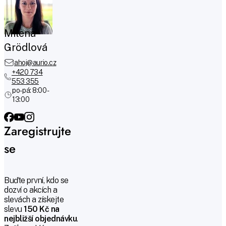
Milena
Grödlová
ahoj@aurio.cz
+420 734
553 355
po-pá: 8:00 -
13:00
Zaregistrujte
se
Buďte první, kdo se
dozví o akcích a
slevách a získejte
slevu
150 Kč na
nejbližší objednávku
.