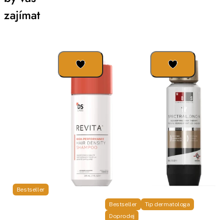
zajímat
Bestseller
Bestseller
Tip dermatologa
Doprodej