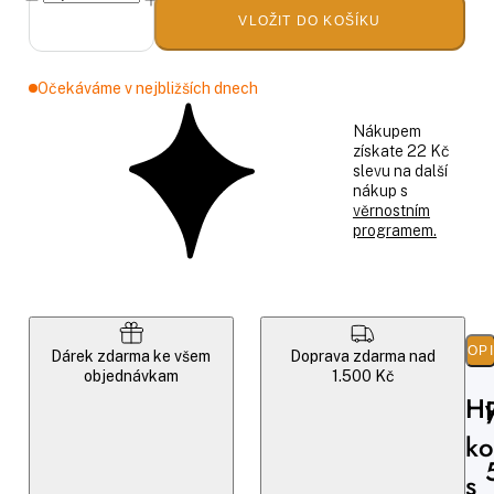
VLOŽIT DO KOŠÍKU
Očekáváme v nejbližších dnech
Nákupem
získate 22 Kč
slevu na další
nákup s
věrnostním
programem.
POP
Dárek zdarma ke všem
Doprava zdarma nad
objednávkam
1.500 Kč
Hy
ko
s