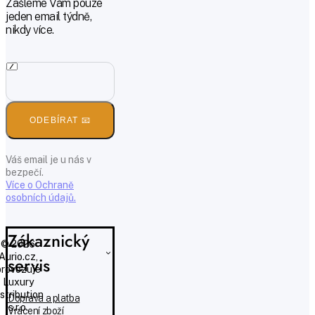
Zašleme Vám pouze
jeden email týdně,
nikdy více.
ODEBÍRAT 📧
Váš email je u nás v
bezpečí.
Více o Ochraně
osobních údajů.
Zákaznický
© 2026
Aurio.cz,
servis
provozuje
Luxury
istribution
Doprava a platba
s.r.o.
Vrácení zboží