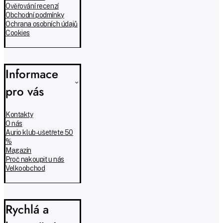
Ověřování recenzí
Obchodní podmínky
Ochrana osobních údajů
Cookies
Informace
pro vás
Kontakty
O nás
Aurio klub - ušetřete 50
%
Magazín
Proč nakoupit u nás
Velkoobchod
Rychlá a