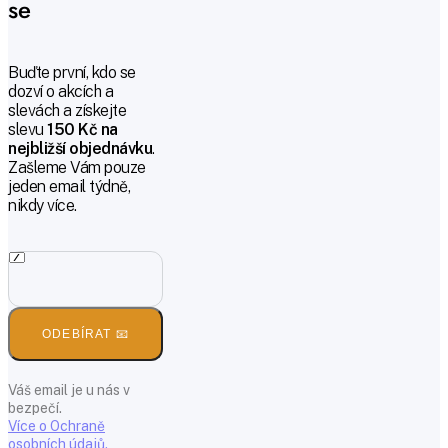
se
Buďte první, kdo se
dozví o akcích a
slevách a získejte
slevu
150 Kč na
nejbližší objednávku
.
Zašleme Vám pouze
jeden email týdně,
nikdy více.
ODEBÍRAT 📧
Váš email je u nás v
bezpečí.
Více o Ochraně
osobních údajů.