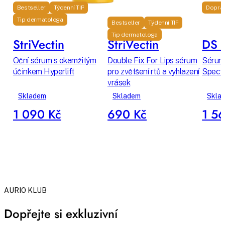
Bestseller
Týdenní TIP
Dopra
Tip dermatologa
Bestseller
Týdenní TIP
Tip dermatologa
StriVectin
StriVectin
DS L
Oční sérum s okamžitým
Double Fix For Lips sérum
Sérum 
účinkem Hyperlift
pro zvětšení rtů a vyhlazení
Spectr
vrásek
Skladem
Skladem
Skla
1 090 Kč
690 Kč
1 5
AURIO KLUB
Dopřejte si exkluzivní