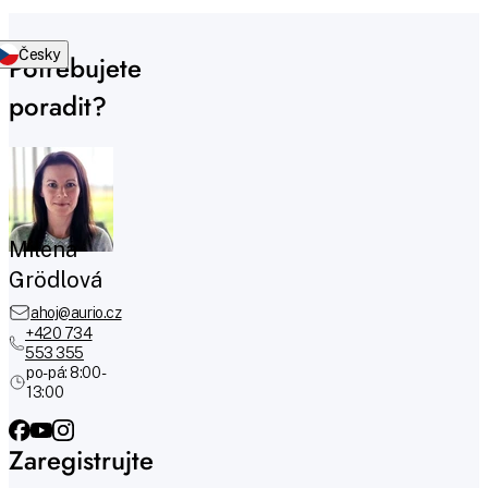
Česky
Potřebujete
poradit?
Milena
Grödlová
ahoj@aurio.cz
+420 734
553 355
po-pá: 8:00 -
13:00
Zaregistrujte