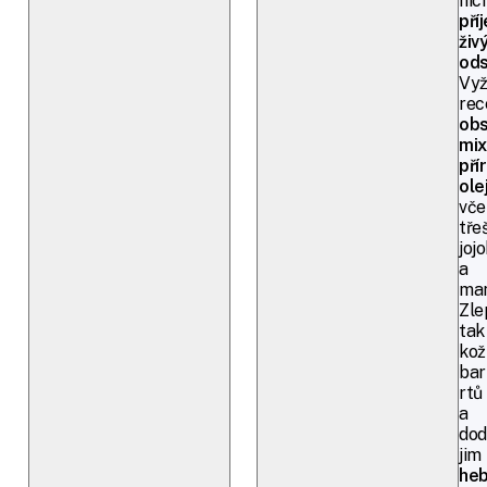
nic
pří
živ
ods
Vyž
rec
obs
mix
pří
ole
vče
tře
joj
a
man
Zle
tak
kož
bar
rtů
a
dod
jim
he