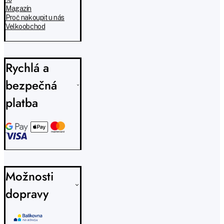
Magazín
Proč nakoupit u nás
Velkoobchod
Rychlá a
bezpečná
platba
Možnosti
dopravy