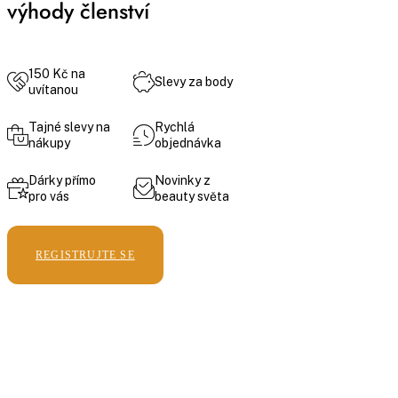
výhody členství
150 Kč na
Slevy za body
uvítanou
Tajné slevy na
Rychlá
nákupy
objednávka
Dárky přímo
Novinky z
pro vás
beauty světa
REGISTRUJTE SE