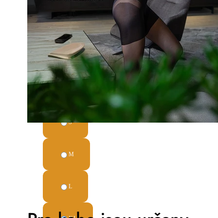
Pohodlný
bavlněný
klín
Intenzivní
černá
barva
Push up
efekt
Detailní
informace
S
M
L