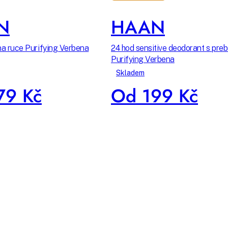
N
HAAN
j na ruce Purifying Verbena
24 hod sensitive deodorant s preb
Purifying Verbena
Skladem
79 Kč
Od 199 Kč