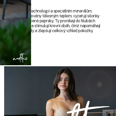
Díky inovativní technologii a speciálním minerálům,
které jsou aktivovány tělesným teplem, vyzařují silonky
jemné infračervené paprsky. Ty pronikají do hlubších
vrstev pokožky a stimulují krevní oběh, čímž napomáhají
redukci celulitidy a zlepšují celkový vzhled pokožky.