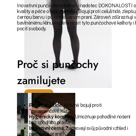
Inovativní punčochové kalhoty nadotec DOKONALOSTI o s
velikost
kvality a péče o vaši pokožku. Bojují proti celulitidě, zlep
černou barvu i po opakovaném praní. Zároveň zdůrazňují v
bavlněnému klínu můžete nosit tyto punčochové kalhoty i b
XL
pocit svobody.
Proč si punčochy
zamilujete
Poloprůhledné
50 denierové
Proti celulitidě:
Aktivně bojují proti
punčochové
"pomerančové kůži".
kalhoty
Hygienický komfort:
Umožňuje pohodlné nošení
(punčocháče,
bez spodního prádla.
silonky)
Intenzivní černá:
Zachovají svůj původní vzhled i
vyrobené ze
po mnoha praních.