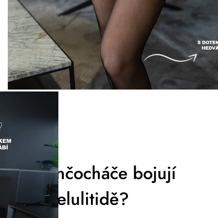
Jak punčocháče bojují
proti celulitidě?