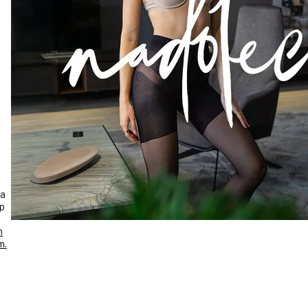
2
na
up
m
m.