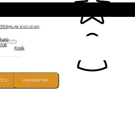
 355
(Po-Pá: 8:00 - 13:00)
Aurio
klub
Košík
ČCE
PARAMETRY