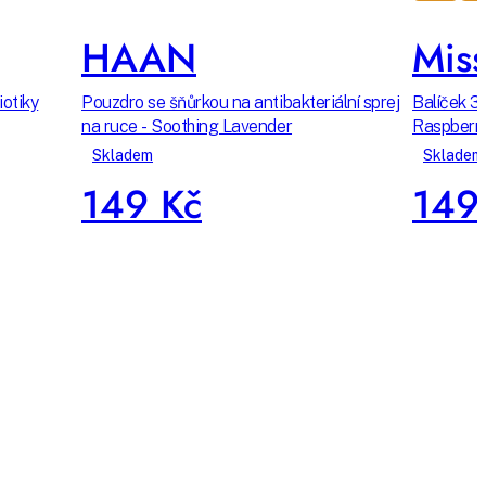
HAAN
Miss
iotiky
Pouzdro se šňůrkou na antibakteriální sprej
Balíček 3
na ruce - Soothing Lavender
Raspberr
Skladem
Skladem
149 Kč
149