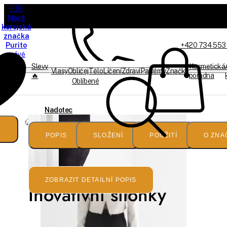
🇰🇷
Nová
korejská
značka
Purito
+420 734 553
právě
dorazila
Slevy
Kosmetická
Vlasy
Obličej
Tělo
Líčení
Zdraví
Parfémy
Značky
🔥
poradna
Oblíbené
Jsme on-line
Nadotec
Punčochové
POPIS
SLOŽENÍ
POUŽITÍ
O ZNA
kalhoty
ZOBRAZIT DETAILNÍ POPIS
Inovativní silonky
proti
celulitidě