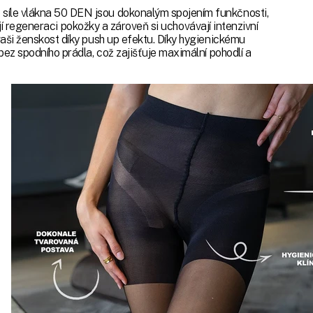
íle vlákna 50 DEN jsou dokonalým spojením funkčnosti,
šují regeneraci pokožky a zároveň si uchovávají intenzivní
aši ženskost díky push up efektu. Díky hygienickému
ez spodního prádla, což zajišťuje maximální pohodlí a