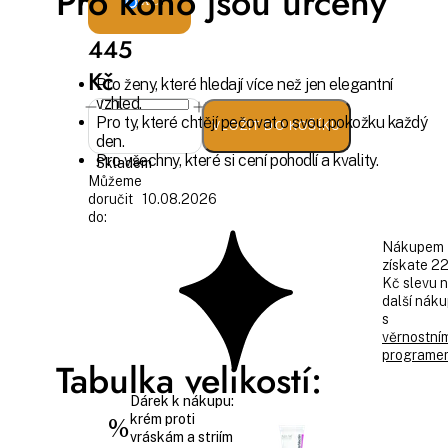
Pro koho jsou určeny
XL
445
Kč
Pro ženy, které hledají více než jen elegantní
vzhled.
Pro ty, které chtějí pečovat o svou pokožku každý
VLOŽIT DO KOŠÍKU
den.
Pro všechny, které si cení pohodlí a kvality.
Skladem
Můžeme
doručit
10.08.2026
do:
Nákupem
získate 2
Kč slevu 
další nák
s
věrnostní
programe
Tabulka velikostí:
Dárek k nákupu:
krém proti
%
vráskám a striím