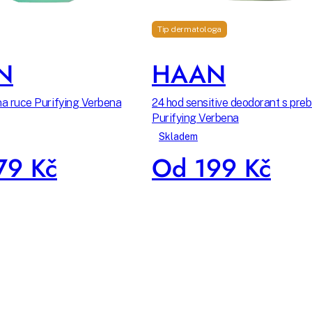
Tip dermatologa
N
HAAN
j na ruce Purifying Verbena
24 hod sensitive deodorant s preb
Purifying Verbena
Skladem
79 Kč
Od 199 Kč