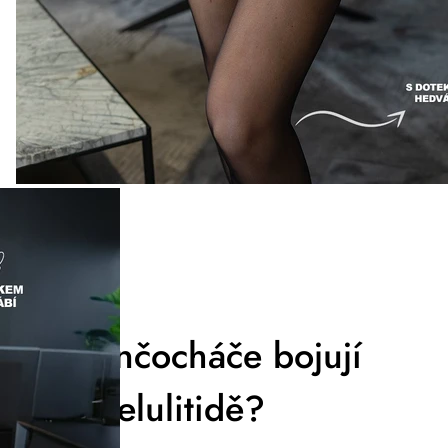
Jak punčocháče bojují
proti celulitidě?