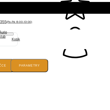
 355
(Po-Pá: 8:00 - 13:00)
Aurio
klub
Košík
ČCE
PARAMETRY