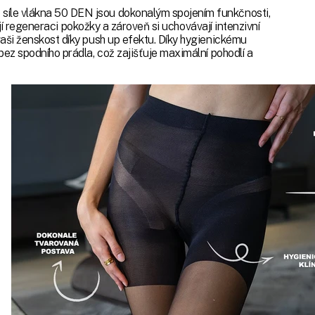
íle vlákna 50 DEN jsou dokonalým spojením funkčnosti,
šují regeneraci pokožky a zároveň si uchovávají intenzivní
aši ženskost díky push up efektu. Díky hygienickému
ez spodního prádla, což zajišťuje maximální pohodlí a