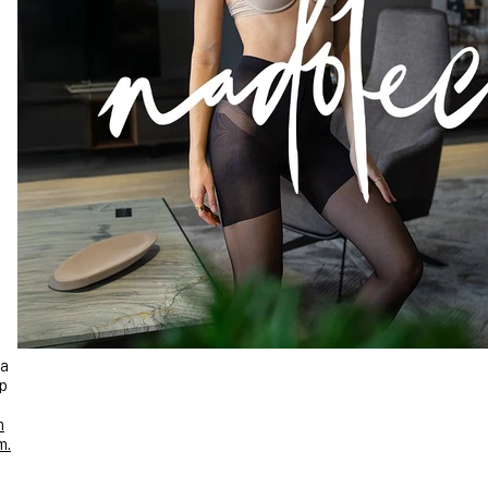
2
na
up
m
m.