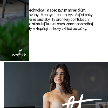
Díky inovativní technologii a speciálním minerálům,
které jsou aktivovány tělesným teplem, vyzařují silonky
jemné infračervené paprsky. Ty pronikají do hlubších
vrstev pokožky a stimulují krevní oběh, čímž napomáhají
redukci celulitidy a zlepšují celkový vzhled pokožky.