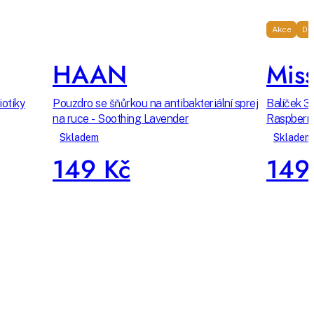
Akce
Do
HAAN
Miss
iotiky
Pouzdro se šňůrkou na antibakteriální sprej
Balíček 3
na ruce - Soothing Lavender
Raspberr
Skladem
Skladem
149 Kč
149