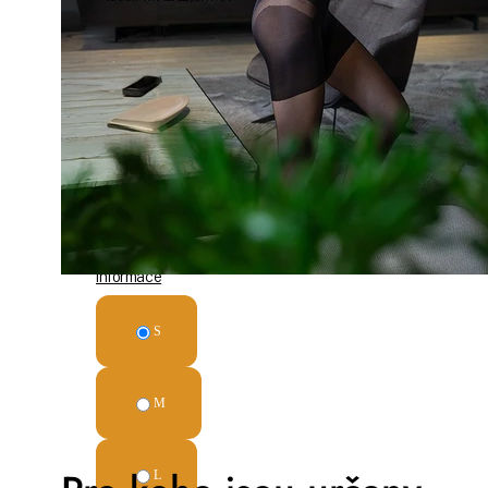
Pomáhají
proti
celulitidě
Pohodlný
bavlněný
klín
Intenzivní
černá
barva
Push up
efekt
Detailní
informace
S
M
L