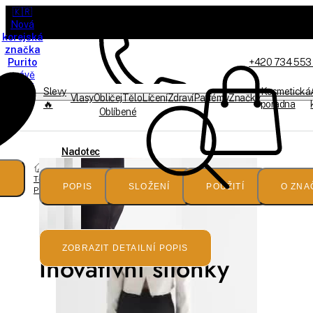
🇰🇷
Nová
korejská
značka
Purito
+420 734 553
právě
dorazila
Slevy
Kosmetická
Vlasy
Obličej
Tělo
Líčení
Zdraví
Parfémy
Značky
🔥
poradna
Oblíbené
Jsme on-line
Nadotec
Tělo
Punčochové
POPIS
SLOŽENÍ
POUŽITÍ
O ZNA
Punčocháče
kalhoty
ZOBRAZIT DETAILNÍ POPIS
Inovativní silonky
proti
celulitidě