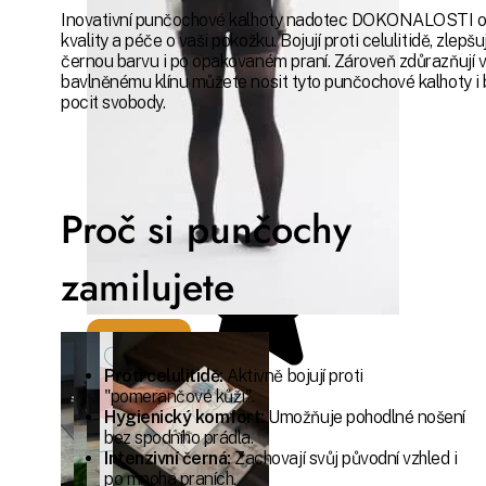
Inovativní punčochové kalhoty nadotec DOKONALOSTI o s
-
kvality a péče o vaši pokožku. Bojují proti celulitidě, zlep
černou barvu i po opakovaném praní. Zároveň zdůrazňují v
bavlněnému klínu můžete nosit tyto punčochové kalhoty i b
velikost
pocit svobody.
S
Proč si punčochy
zamilujete
Proti celulitidě:
Aktivně bojují proti
"pomerančové kůži".
Poloprůhledné
Hygienický komfort:
Umožňuje pohodlné nošení
50 denierové
bez spodního prádla.
punčochové
Intenzivní černá:
Zachovají svůj původní vzhled i
kalhoty
po mnoha praních.