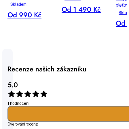
Skladem
pleťov
Od 1 490 Kč
Od 990 Kč
Skla
Od 
Recenze našich zákazníku
5.0
1 hodnocení
Ověřování recenzí