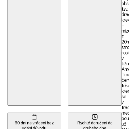
obs
tzv.
dra
kre
–
míz
z
20m
str
ros
v
Jižn
Ame
Tm
čer
tek
kte
se
v
trad
med
pou
60 dní na vrácení bez
Rychlé doručení do
už
udání důvodu
druhého dne