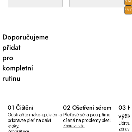
O ZNA
PARAM
Doporučujeme
přidat
pro
kompletní
rutinu
01 Čištění
02 Ošetření sérem
03 H
Odstraňte make-up, krém a
Pleťové séra jsou přímo
výži
připravte pleť na další
cílená na problémy pleti.
Udržuj
kroky.
Zobrazit vše
zdravo
Zobrazit vše