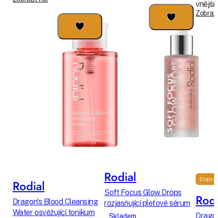
vnějším
Zobrazi
Rodial
Dopra
Rodial
Soft Focus Glow Drops
Rodi
Dragon's Blood Cleansing
rozjasňující pleťové sérum
Water osvěžující tonikum
Dragon
Skladem