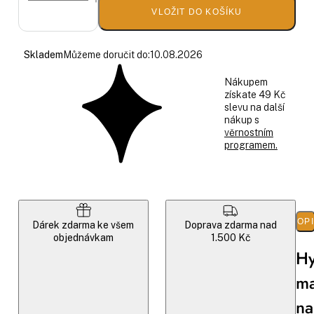
VLOŽIT DO KOŠÍKU
Skladem
Můžeme doručit do:
10.08.2026
Nákupem
získate 49 Kč
slevu na další
nákup s
věrnostním
programem.
POP
Dárek zdarma ke všem
Doprava zdarma nad
objednávkam
1.500 Kč
Hy
m
na