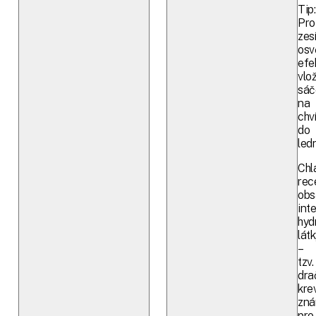
Tip:
Pro
zesí
osv
efe
vlo
sáč
na
chví
do
ledn
Chl
rec
obs
inte
hyd
lát
–
tzv.
dra
krev
zn
pro