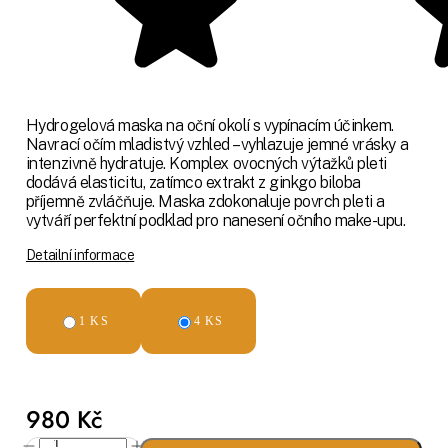
Hydrogelová maska na oční okolí s vypínacím účinkem.
Navrací očím mladistvý vzhled – vyhlazuje jemné vrásky a
intenzivně hydratuje. Komplex ovocných výtažků pleti
dodává elasticitu, zatímco extrakt z ginkgo biloba
příjemně zvláčňuje. Maska zdokonaluje povrch pleti a
vytváří perfektní podklad pro nanesení očního make-upu.
Detailní informace
1 KS
4 KS
980 Kč