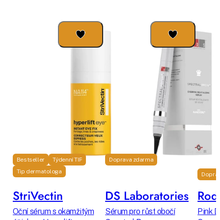
Bestseller
Týdenní TIP
Doprava zdarma
Tip dermatologa
Dopra
StriVectin
DS Laboratories
Rodi
Oční sérum s okamžitým
Sérum pro růst obočí
Pink D