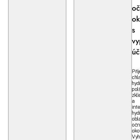
oč
ok
s
vy
úč
Pří
chl
hyd
pol
zkli
a
int
hydr
obl
očn
okol
Vyh