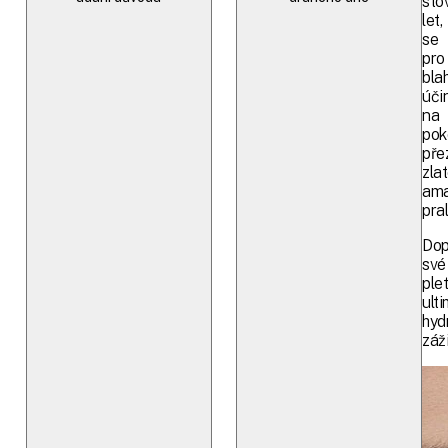
sto
let,
se
pro
bla
úči
na
pok
pře
zla
ama
pra
Dop
své
plet
ulti
hyd
záž