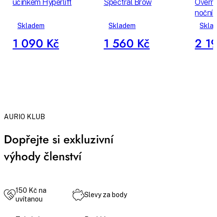
účinkem Hyperlift
Spectral Brow
Overni
noční 
Skladem
Skladem
Skla
1 090 Kč
1 560 Kč
2 1
AURIO KLUB
Dopřejte si exkluzivní
výhody členství
150 Kč na
Slevy za body
uvítanou