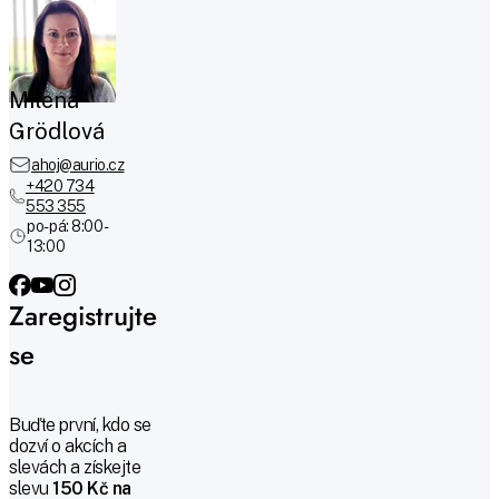
Milena
Grödlová
ahoj@aurio.cz
+420 734
553 355
po-pá: 8:00 -
13:00
Zaregistrujte
se
Buďte první, kdo se
dozví o akcích a
slevách a získejte
slevu
150 Kč na