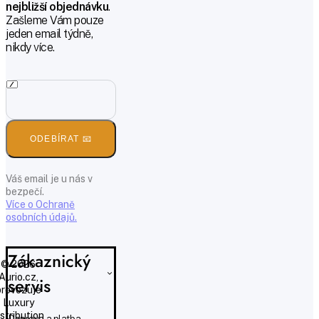
nejbližší objednávku
.
Zašleme Vám pouze
jeden email týdně,
nikdy více.
ODEBÍRAT 📧
Váš email je u nás v
bezpečí.
Více o Ochraně
osobních údajů.
Zákaznický
© 2026
Aurio.cz,
servis
provozuje
Luxury
istribution