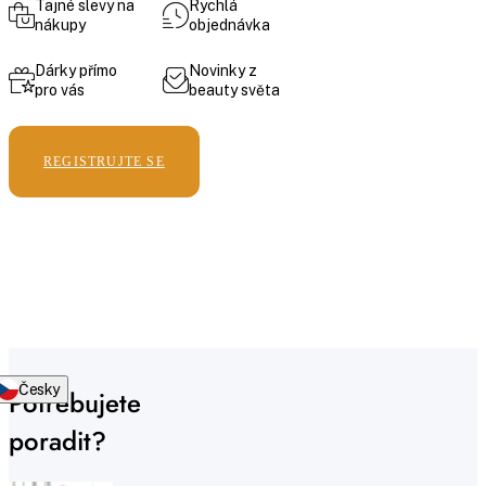
Tajné slevy na
Rychlá
nákupy
objednávka
Dárky přímo
Novinky z
pro vás
beauty světa
REGISTRUJTE SE
Česky
Potřebujete
poradit?