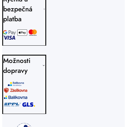
bezpečná
platba
Možnosti
dopravy