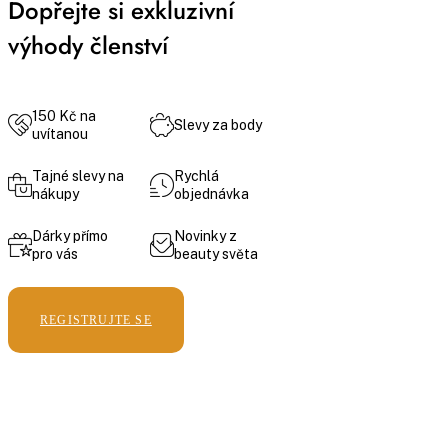
Dopřejte si exkluzivní
výhody členství
150 Kč na
Slevy za body
uvítanou
Tajné slevy na
Rychlá
nákupy
objednávka
Dárky přímo
Novinky z
pro vás
beauty světa
REGISTRUJTE SE