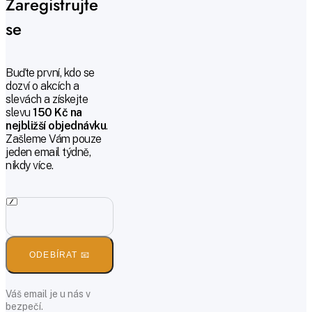
Zaregistrujte
se
Buďte první, kdo se
dozví o akcích a
slevách a získejte
slevu
150 Kč na
nejbližší objednávku
.
Zašleme Vám pouze
jeden email týdně,
nikdy více.
ODEBÍRAT 📧
Váš email je u nás v
bezpečí.