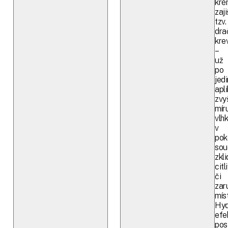
kré
zaji
tzv.
dra
kre
–
už
po
jed
apl
zvy
mír
vlhk
v
pok
sou
zkl
citl
či
zar
mís
Hyd
efe
pos