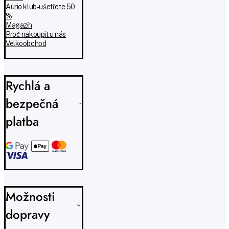
Aurio klub - ušetřete 50
%
Magazín
Proč nakoupit u nás
Velkoobchod
Rychlá a
bezpečná
platba
Možnosti
dopravy