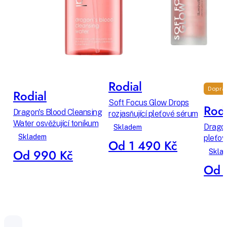
Rodial
Dopra
Rodial
Soft Focus Glow Drops
Rodi
Dragon's Blood Cleansing
rozjasňující pleťové sérum
Water osvěžující tonikum
Dragon
Skladem
Skladem
pleťov
Od 1 490 Kč
Od 990 Kč
Skla
Od 