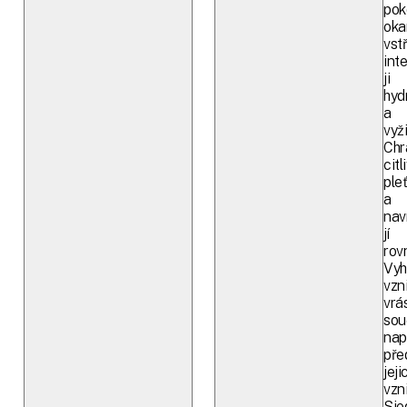
pok
oka
vst
int
ji
hyd
a
vyži
Chr
citl
ple
a
nav
jí
rov
Vyh
vzn
vrá
sou
na
pře
jeji
vzn
Sje