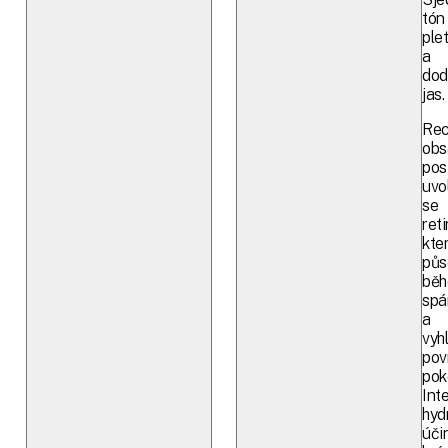
tón
plet
a
dod
jas.
Rec
obs
pos
uvol
se
reti
kte
půs
bě
spá
a
vyh
pov
pok
Int
hyd
úči