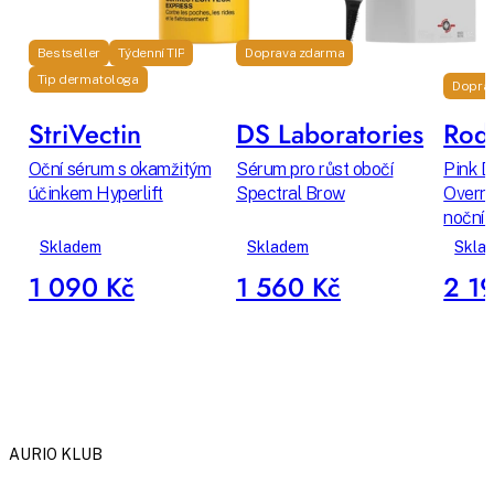
Bestseller
Týdenní TIP
Doprava zdarma
Tip dermatologa
Dopra
StriVectin
DS Laboratories
Rodi
Oční sérum s okamžitým
Sérum pro růst obočí
Pink D
účinkem Hyperlift
Spectral Brow
Overni
noční 
Skladem
Skladem
Skla
1 090 Kč
1 560 Kč
2 1
AURIO KLUB