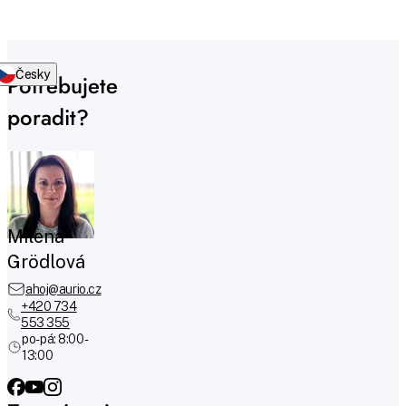
Česky
Potřebujete
poradit?
Milena
Grödlová
ahoj@aurio.cz
+420 734
553 355
po-pá: 8:00 -
13:00