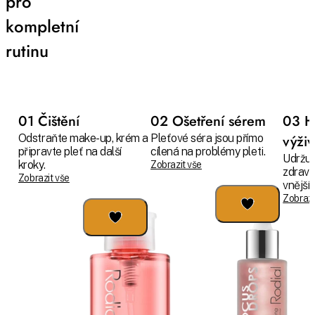
pro
kompletní
rutinu
01 Čištění
02 Ošetření sérem
03 H
Odstraňte make-up, krém a
Pleťové séra jsou přímo
výži
připravte pleť na další
cílená na problémy pleti.
Udržuj
kroky.
Zobrazit vše
zdravo
Zobrazit vše
vnějším
Zobrazi