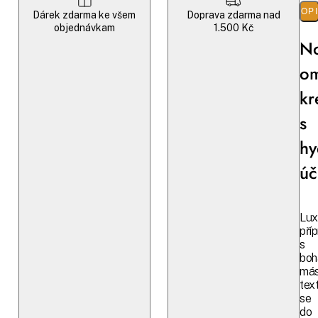
POP
Dárek zdarma ke všem
Doprava zdarma nad
objednávkam
1.500 Kč
No
om
k
s
hy
úč
Lux
pří
s
boh
más
tex
se
do