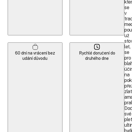
kte
se
v
trad
med
pou
už
sto
let,
se
60 dní na vrácení bez
Rychlé doručení do
pro
udání důvodu
druhého dne
bla
úči
na
pok
pře
zla
ama
pra
Dod
své
plet
ulti
hyd