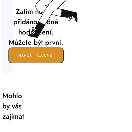
Zatím nebylo
přidáno žádné
hodnocení.
Můžete být první.
NAPSAT RECENZI
Mohlo
by vás
zajímat