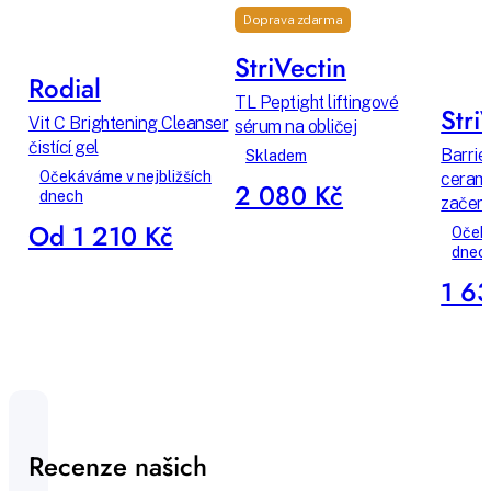
Doprava zdarma
StriVectin
Rodial
TL Peptight liftingové
Stri
Vit C Brightening Cleanser
sérum na obličej
čistící gel
Barrie
Skladem
Očekáváme v nejbližších
cerami
2 080 Kč
dnech
začerv
Od 1 210 Kč
Očeká
dnec
1 6
Recenze našich