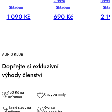
vrásek
noční 
Skladem
Skladem
Skla
1 090 Kč
690 Kč
2 1
AURIO KLUB
Dopřejte si exkluzivní
výhody členství
150 Kč na
Slevy za body
uvítanou
Tajné slevy na
Rychlá
nákupy
objednávka