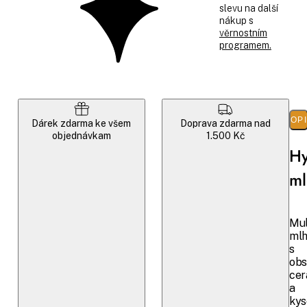
slevu na další
nákup s
věrnostním
programem.
POP
Dárek zdarma ke všem
Doprava zdarma nad
objednávkam
1.500 Kč
Hy
ml
Mul
ml
s
ob
cer
a
kys