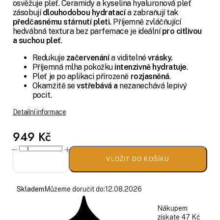
osvěžuje pleť. Ceramidy a kyselina hyaluronová pleť
zásobují
dlouhodobou hydratací
a zabraňují tak
předčasnému stárnutí pleti.
Příjemně zvláčňující
hedvábná textura bez parfemace je ideální
pro citlivou
a suchou pleť
.
Redukuje
začervenání
a viditelné
vrásky.
Příjemná mlha pokožku
intenzivně hydratuje
.
Pleť je po aplikaci přirozeně
rozjasněná
.
Okamžitě se
vstřebává a
nezanechává lepivý
pocit.
Detailní informace
949 Kč
VLOŽIT DO KOŠÍKU
Skladem
Můžeme doručit do:
12.08.2026
Nákupem
získate 47 Kč