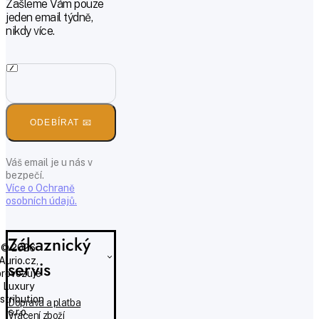
Zašleme Vám pouze
jeden email týdně,
nikdy více.
ODEBÍRAT 📧
Váš email je u nás v
bezpečí.
Více o Ochraně
osobních údajů.
Zákaznický
© 2026
Aurio.cz,
servis
provozuje
Luxury
istribution
Doprava a platba
s.r.o.
Vrácení zboží