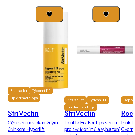
Bestseller
Týdenní TIP
Tip dermatologa
Bestseller
Týdenní TIP
Dopra
Tip dermatologa
StriVectin
StriVectin
Rodi
Oční sérum s okamžitým
Double Fix For Lips sérum
Pink D
účinkem Hyperlift
pro zvětšení rtů a vyhlazení
Overni