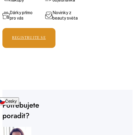
Dárky přímo
Novinky z
pro vás
beauty světa
REGISTRUJTE SE
Česky
Potřebujete
poradit?