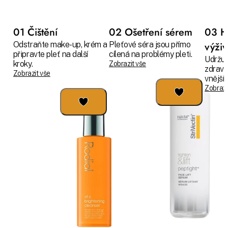
01 Čištění
02 Ošetření sérem
03 H
Odstraňte make-up, krém a
Pleťové séra jsou přímo
výži
připravte pleť na další
cílená na problémy pleti.
Udržuj
kroky.
Zobrazit vše
zdravo
Zobrazit vše
vnějším
Zobrazi