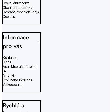
Ověřování recenzí
Obchodní podmínky
Ochrana osobních údajů
Cookies
Informace
pro vás
Kontakty
O nás
Aurio klub - ušetřete 50
%
Magazín
Proč nakoupit u nás
Velkoobchod
Rychlá a