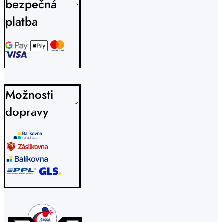
bezpečná
platba
Možnosti
dopravy