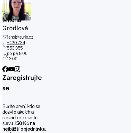
Milena
Grödlová
ahoj@aurio.cz
+420 734
553 355
po-pá: 8:00 -
13:00
Zaregistrujte
se
Buďte první, kdo se
dozví o akcích a
slevách a získejte
slevu
150 Kč na
nejbližší objednávku
.