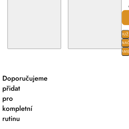
POUŽI
O ZNA
PARAM
Doporučujeme
přidat
pro
kompletní
rutinu