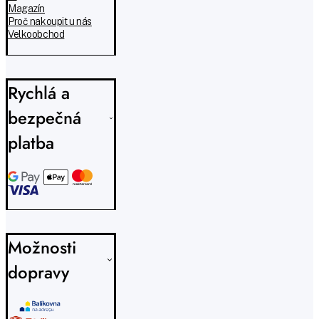
Magazín
Proč nakoupit u nás
Velkoobchod
Rychlá a
bezpečná
platba
Možnosti
dopravy