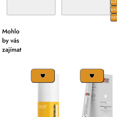
POUŽI
O ZNA
PARAM
Mohlo
by vás
zajímat