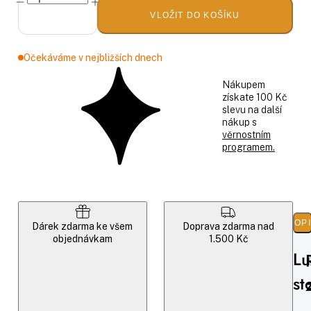
VLOŽIT DO KOŠÍKU
Očekáváme v nejbližších dnech
Nákupem
získate 100 Kč
slevu na další
nákup s
věrnostním
programem.
POP
Dárek zdarma ke všem
Doprava zdarma nad
objednávkam
1.500 Kč
Lu
st