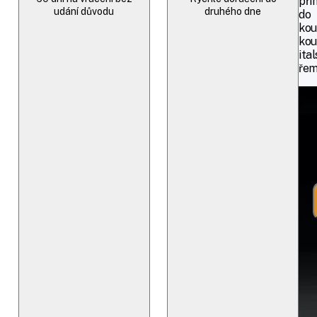
při
udání důvodu
druhého dne
do
kou
kou
ita
řem