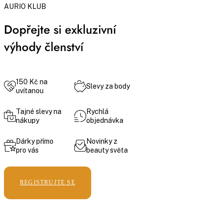
AURIO KLUB
Dopřejte si exkluzivní
výhody členství
150 Kč na
Slevy za body
uvítanou
Tajné slevy na
Rychlá
nákupy
objednávka
Dárky přímo
Novinky z
pro vás
beauty světa
REGISTRUJTE SE