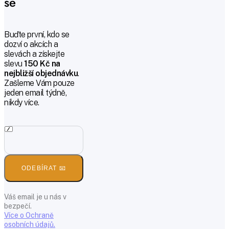
se
Buďte první, kdo se
dozví o akcích a
slevách a získejte
slevu
150 Kč na
nejbližší objednávku
.
Zašleme Vám pouze
jeden email týdně,
nikdy více.
ODEBÍRAT 📧
Váš email je u nás v
bezpečí.
Více o Ochraně
osobních údajů.