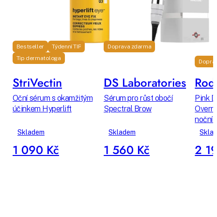
Bestseller
Týdenní TIP
Doprava zdarma
Tip dermatologa
Dopra
StriVectin
DS Laboratories
Rodi
Oční sérum s okamžitým
Sérum pro růst obočí
Pink D
účinkem Hyperlift
Spectral Brow
Overni
noční 
Skladem
Skladem
Skla
1 090 Kč
1 560 Kč
2 1