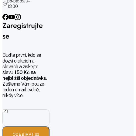
po-pá: 8:00 -
13:00
Zaregistrujte
se
Buďte první, kdo se
dozví o akcích a
slevách a získejte
slevu
150 Kč na
nejbližší objednávku
.
Zašleme Vám pouze
jeden email týdně,
nikdy více.
ODEBÍRAT 📧