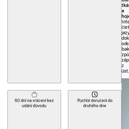
tká
a
hoj
Int
čist
jaz
dok
ods
bak
způ
záp
z
úst
60 dní na vrácení bez
Rychlé doručení do
udání důvodu
druhého dne