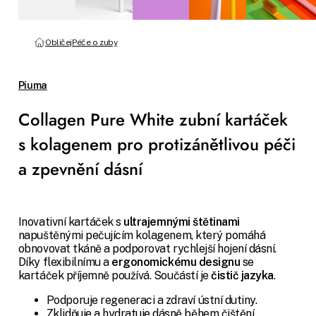
Obličej
Péče o zuby
Piuma
Collagen Pure White zubní kartáček
s kolagenem pro protizánětlivou péči
a zpevnění dásní
Inovativní kartáček s
ultrajemnými štětinami
napuštěnými pečujícím kolagenem, který pomáhá
obnovovat tkáně a podporovat rychlejší hojení dásní.
Díky flexibilnímu a
ergonomickému designu
se
kartáček příjemně používá. Součástí je
čistič jazyka
.
Podporuje regeneraci a zdraví ústní dutiny.
Zklidňuje a hydratuje dásně během čištění.