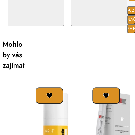
POUŽI
O ZNA
PARAM
Mohlo
by vás
zajímat