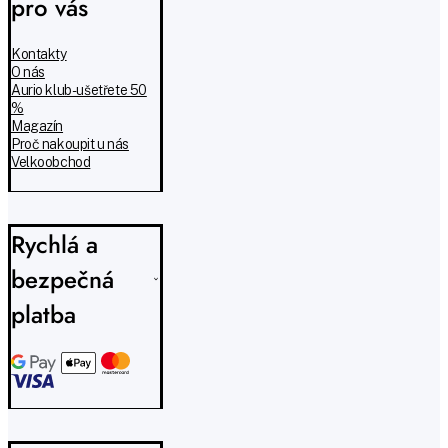
pro vás
Kontakty
O nás
Aurio klub - ušetřete 50
%
Magazín
Proč nakoupit u nás
Velkoobchod
Rychlá a
bezpečná
platba