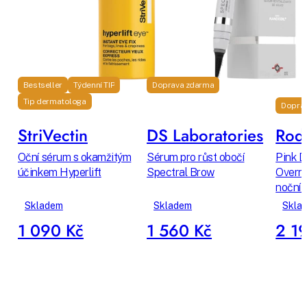
Bestseller
Týdenní TIP
Doprava zdarma
Tip dermatologa
Dopra
StriVectin
DS Laboratories
Rodi
Oční sérum s okamžitým
Sérum pro růst obočí
Pink D
účinkem Hyperlift
Spectral Brow
Overni
noční 
Skladem
Skladem
Skla
1 090 Kč
1 560 Kč
2 1