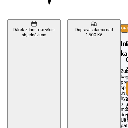
POP
Dárek zdarma ke všem
Doprava zdarma nad
objednávkam
1.500 Kč
In
ka
Zub
kar
0
pro
špi
úst
hyg
O
s
mo
des
Ult
pat