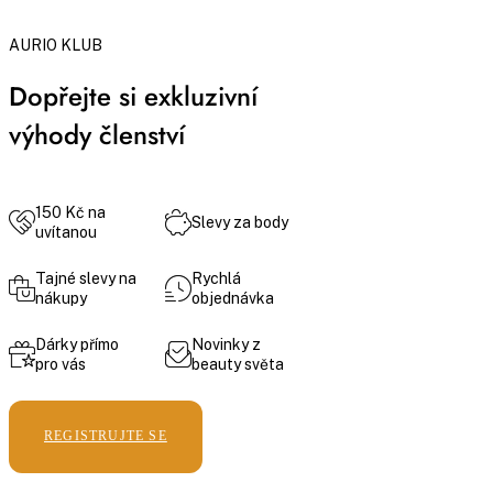
AURIO KLUB
Dopřejte si exkluzivní
výhody členství
150 Kč na
Slevy za body
uvítanou
Tajné slevy na
Rychlá
nákupy
objednávka
Dárky přímo
Novinky z
pro vás
beauty světa
REGISTRUJTE SE