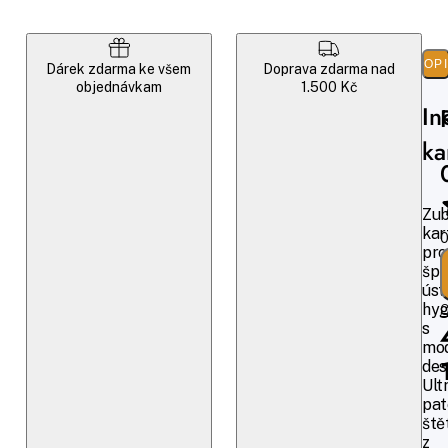
POP
Dárek zdarma ke všem
Doprava zdarma nad
objednávkam
1.500 Kč
In
ka
Zub
kar
0
pro
špi
úst
hyg
O
s
mo
des
Ult
pat
ště
z