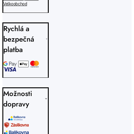
Velkoobchod
Rychlá a
bezpečná
platba
Možnosti
dopravy