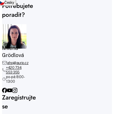
Česky
Potřebujete
poradit?
Milena
Grödlová
ahoj@aurio.cz
+420 734
553 355
po-pá: 8:00 -
13:00
Zaregistrujte
se