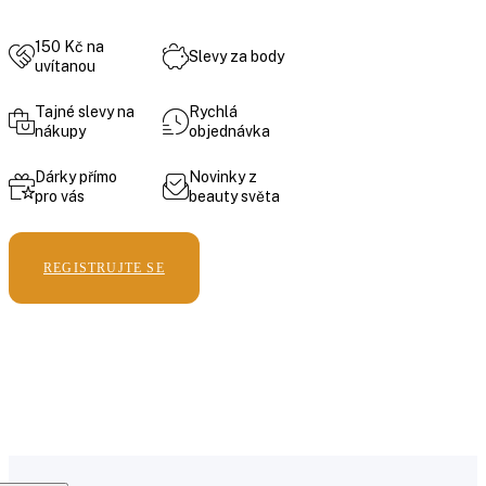
150 Kč na
Slevy za body
uvítanou
Tajné slevy na
Rychlá
nákupy
objednávka
Dárky přímo
Novinky z
pro vás
beauty světa
REGISTRUJTE SE