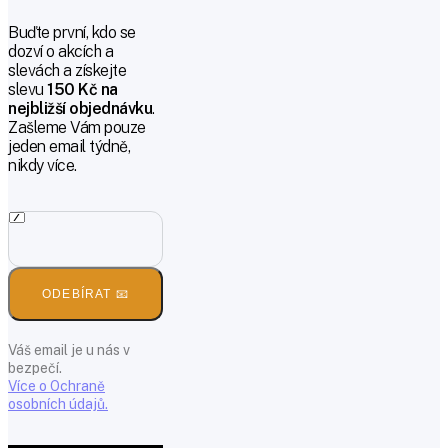
Buďte první, kdo se
dozví o akcích a
slevách a získejte
slevu
150 Kč na
nejbližší objednávku
.
Zašleme Vám pouze
jeden email týdně,
nikdy více.
ODEBÍRAT 📧
Váš email je u nás v
bezpečí.
Více o Ochraně
osobních údajů.