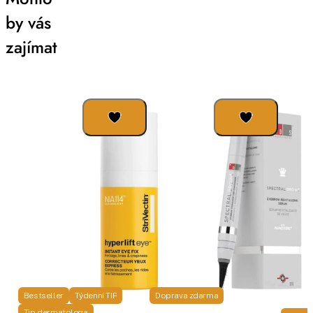
by vás
zajímat
Bestseller
Týdenní TIP
Doprava zdarma
Tip dermatologa