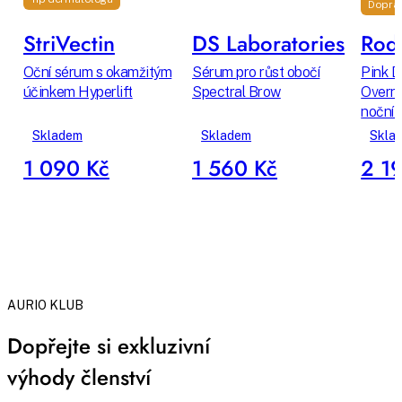
Dopra
StriVectin
DS Laboratories
Rodi
Oční sérum s okamžitým
Sérum pro růst obočí
Pink D
účinkem Hyperlift
Spectral Brow
Overni
noční 
Skladem
Skladem
Skla
1 090 Kč
1 560 Kč
2 1
AURIO KLUB
Dopřejte si exkluzivní
výhody členství