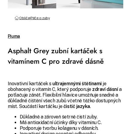
Obličej
Péče o zuby
Piuma
Asphalt Grey zubní kartáček s
vitamínem C pro zdravé dásně
Inovativní kartáček s
ultrajemnými štětinami
je
obohacený o vitamín C, který podporuje
zdraví dásní
a
potlačuje zánět. Flexibilní hlavice umožňuje snadné a
důkladné čištění všech zubů včetně těžko dostupných
míst. Součástí kartáčku je
čistič jazyka
.
Důkladně a zároveň šetrně čistí zuby.
Má antioxidační účinky díky vitaminu C.
Podporuje tvorbu kolagenu v dásních.
Inovativní design oceněný odborníky.