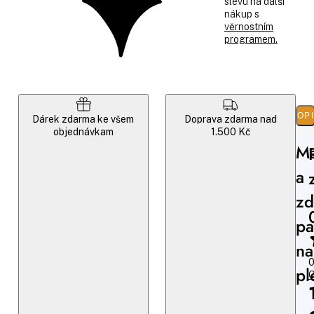
slevu na další
nákup s
věrnostním
programem.
POP
Dárek zdarma ke všem
Doprava zdarma nad
objednávkam
1.500 Kč
Ma
a
zd
pa
na
0
pl
O