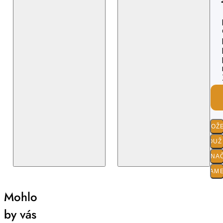
SLOŽ
POUŽI
O ZNA
PARAM
Mohlo
by vás