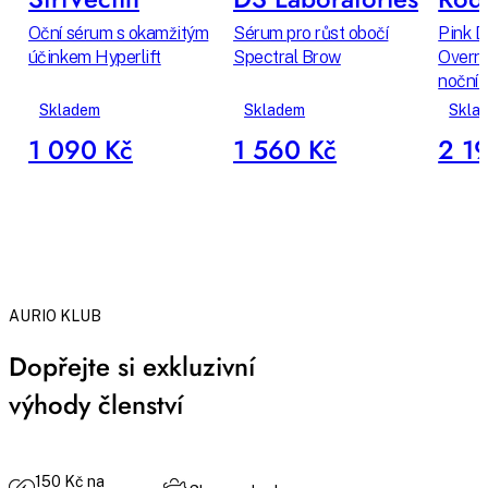
Oční sérum s okamžitým
Sérum pro růst obočí
Pink D
účinkem Hyperlift
Spectral Brow
Overni
noční 
Skladem
Skladem
Skla
1 090 Kč
1 560 Kč
2 1
AURIO KLUB
Dopřejte si exkluzivní
výhody členství
150 Kč na