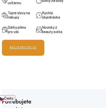
Slevy za body
uvítanou
Tajné slevy na
Rychlá
nákupy
objednávka
Dárky přímo
Novinky z
pro vás
beauty světa
REGISTRUJTE SE
Česky
Potřebujete