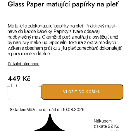
Glass Paper matující papírky na pleť
Matující a zdokonalující papírky na pleť. Praktický must-
have do každé kabelky. Papírky z tváře odsávají
nadbytečný maz. Okamžitě pleť zmatňují a osvěžují, aniž
by narušily make-up. Speciální textura z extra měkkých
vláken s obsahem prášku z jílu pleť zanechává dokonalejší
a póry méně viditelné.
Detailní informace
449 Kč
VLOŽIT DO KOŠÍKU
Skladem
Můžeme doručit do:
10.08.2026
Nákupem
získate 22 Kč