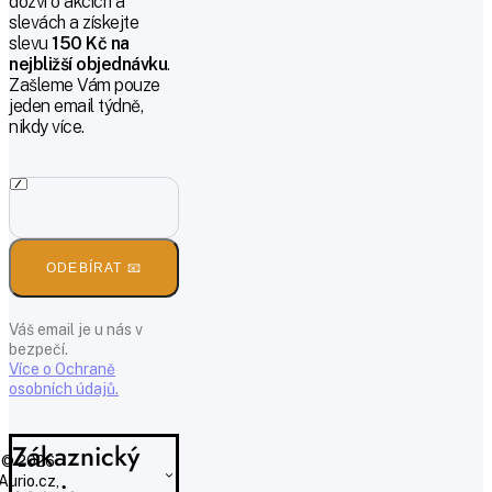
dozví o akcích a
slevách a získejte
slevu
150 Kč na
nejbližší objednávku
.
Zašleme Vám pouze
jeden email týdně,
nikdy více.
ODEBÍRAT 📧
Váš email je u nás v
bezpečí.
Více o Ochraně
osobních údajů.
Zákaznický
© 2026
Aurio.cz,