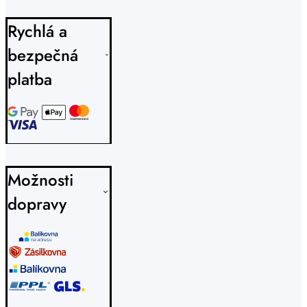
Rychlá a
bezpečná
platba
Možnosti
dopravy