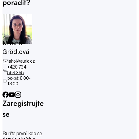
poradit?
Milena
Grödlová
ahoj@aurio.cz
+420 734
553 355
po-pá: 8:00 -
13:00
Zaregistrujte
se
Buďte první, kdo se