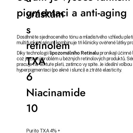
pigmentaci a anti-aging
vráskám
s
Dosáhněte sjednoceného tónu a mladistvého vzhledu pleti 
retinolem
multifunkční sérum kombinuje tři klinicky ověřené látky pr
Díky technologii
lipozomálního Retinalu
pronikají účinné 
TXA
což je častý problém u běžných retinolových produktů. Sér
pracuje na textuře pleti, zatímco vy spíte. Je ideální volbou p
hyperpigmentaci (po akné i slunci) a ztrátě elasticity.
6
Niacinamide
10
Purito TXA 4% +