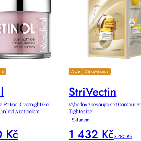
ma
Akce
Dárková sada
l
StriVectin
 Retinol Overnight Gel
Výhodný zpevňující set Contour a
oční gel s retinolem
Tightening
Skladem
0 Kč
1 432 Kč
3 280 Kč