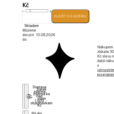
Kč
VLOŽIT DO KOŠÍKU
Skladem
Můžeme
doručit
10.08.2026
do:
Nákupem
získate 3
Kč slevu 
další nák
s
věrnostní
programe
Doprava
Dárek
zdarma
zdarma ke
nad
všem
1.500
objednávkam
Kč
60 dní