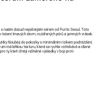
s naším dosud nejsilnějším sérem od Purito Seoul. Toto
o řešení tmavých skvrn, rozšířených pórů a jemných vrásek.
látky hlouběji do pokožky s minimálním rizikem podráždění,
um má lehkou texturu, která se rychle vstřebává a cíleně
ro ty, kteří chtějí viditelné výsledky v boji proti