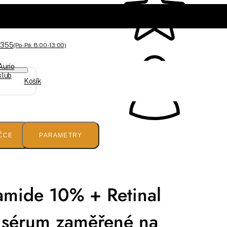
 355
(Po-Pá: 8:00 - 13:00)
Aurio
klub
Košík
ČCE
PARAMETRY
amide 10% + Retinal
í sérum zaměřené na