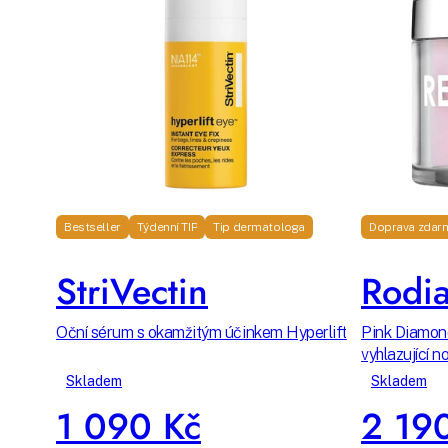
Bestseller
Týdenní TIP
Tip dermatologa
Doprava zdar
StriVectin
Rodia
Oční sérum s okamžitým účinkem Hyperlift
Pink Diamond
vyhlazující n
Skladem
Skladem
1 090 Kč
2 19