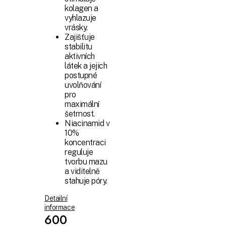
kolagen a
vyhlazuje
vrásky.
Zajišťuje
stabilitu
aktivních
látek a jejich
postupné
uvolňování
pro
maximální
šetrnost.
Niacinamid v
10%
koncentraci
reguluje
tvorbu mazu
a viditelně
stahuje póry.
Detailní
informace
600