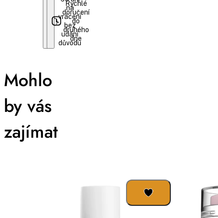
Rychlé
na
doručení
vrácení
do
bez
druhého
udání
dne
důvodu
Mohlo
by vás
zajímat