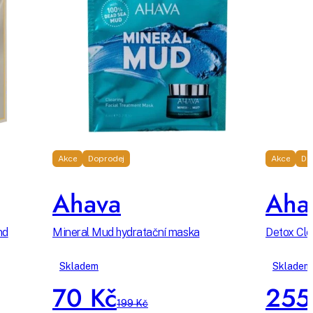
Akce
Doprodej
Akce
Do
Ahava
Aha
nd
Mineral Mud hydratační maska
Detox Clea
Skladem
Skladem
70 Kč
255
199 Kč