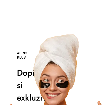
AURIO
KLUB
Dopřejte
si
exkluzivní