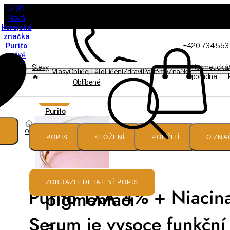
🇰🇷
Nová
korejská
značka
Purito
+420 734 553
právě
dorazila
Slevy
Kosmetická
Vlasy
Obličej
Tělo
Líčení
Zdraví
Parfémy
Značky
🔥
poradna
Oblíbené
Jsme offline
Novinka
Purito
Obličej
Sérum
POPIS
SLOŽENÍ
POUŽITÍ
O ZNA
proti
ZOBRAZIT DETAILNÍ POPIS
Purito TXA 4% + Niacin
pigmentaci
Serum je vysoce funkčn
a