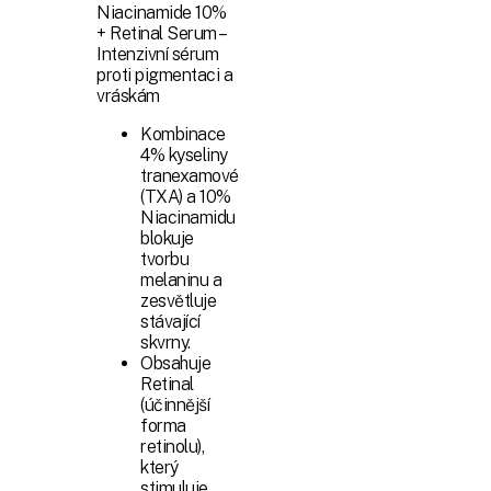
Niacinamide 10%
+ Retinal Serum –
Intenzivní sérum
proti pigmentaci a
vráskám
Kombinace
4% kyseliny
tranexamové
(TXA) a 10%
Niacinamidu
blokuje
tvorbu
melaninu a
zesvětluje
stávající
skvrny.
Obsahuje
Retinal
(účinnější
forma
retinolu),
který
stimuluje