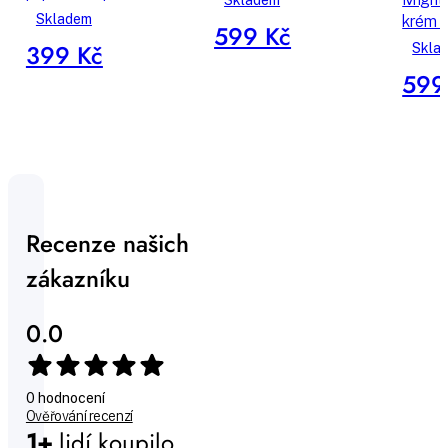
Skladem
Skladem
krém 
599 Kč
399 Kč
Skla
599
Recenze našich
zákazníku
0.0
0 hodnocení
Ověřování recenzí
1+
lidí koupilo