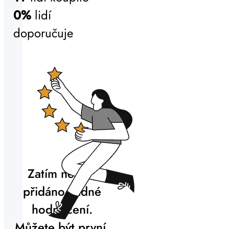
0%
lidí
doporučuje
Zatím nebylo
přidáno žádné
hodnocení.
Můžete být první.