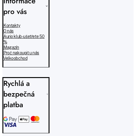
Informace
pro vás
Kontakty
O nás
Aurio klub - ušetřete 50
%
Magazín
Proč nakoupit u nás
Velkoobchod
Rychlá a
bezpečná
platba