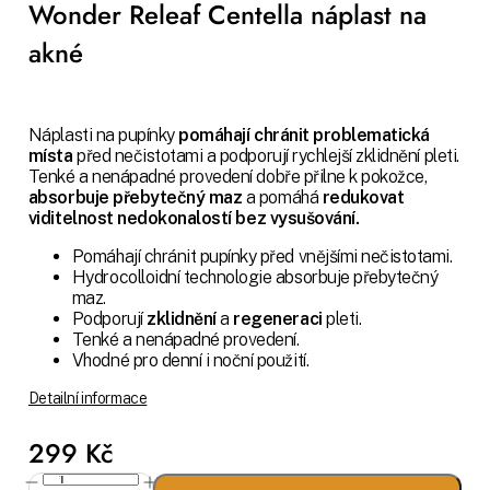
Wonder Releaf Centella náplast na
akné
Náplasti na pupínky
pomáhají chránit problematická
místa
před nečistotami a podporují rychlejší zklidnění pleti.
Tenké a nenápadné provedení dobře přilne k pokožce,
absorbuje přebytečný maz
a pomáhá
redukovat
viditelnost
nedokonalostí
bez vysušování.
Pomáhají chránit pupínky před vnějšími nečistotami.
Hydrocolloidní technologie absorbuje přebytečný
maz.
Podporují
zklidnění
a
regeneraci
pleti.
Tenké a nenápadné provedení.
Vhodné pro denní i noční použití.
Detailní informace
299 Kč