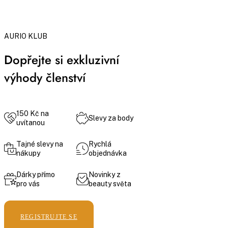
AURIO KLUB
Dopřejte si exkluzivní
výhody členství
150 Kč na
Slevy za body
uvítanou
Tajné slevy na
Rychlá
nákupy
objednávka
Dárky přímo
Novinky z
pro vás
beauty světa
REGISTRUJTE SE