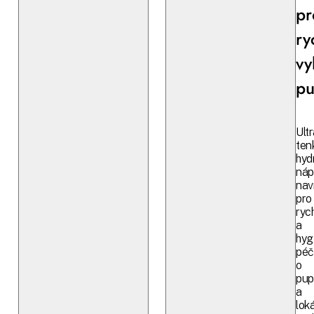
pr
ry
vy
pu
Ult
ten
hyd
náp
nav
pro
ryc
a
hyg
péč
o
pup
a
loká