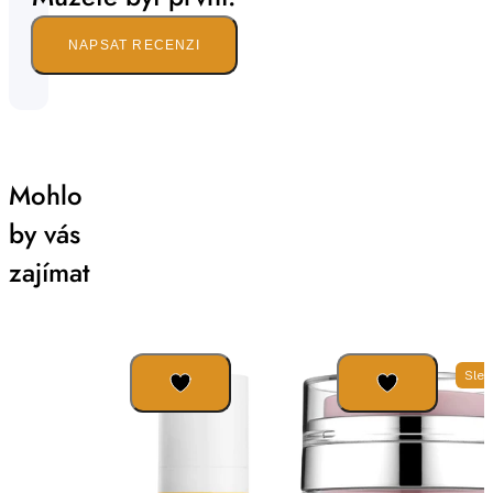
NAPSAT RECENZI
Mohlo
by vás
zajímat
Slev