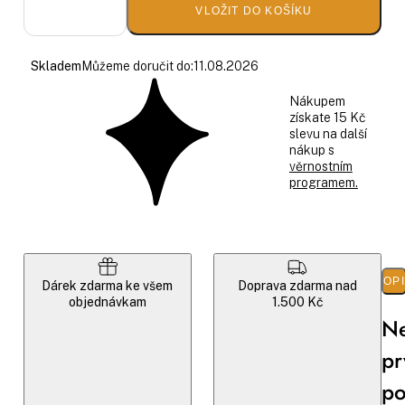
VLOŽIT DO KOŠÍKU
Skladem
Můžeme doručit do:
11.08.2026
Nákupem
získate 15 Kč
slevu na další
nákup s
věrnostním
programem.
POP
Dárek zdarma ke všem
Doprava zdarma nad
objednávkam
1.500 Kč
Ne
pr
p