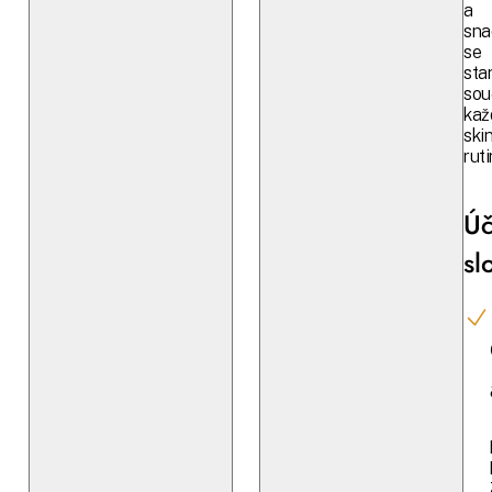
a
sna
se
sta
sou
kaž
ski
ruti
Úč
sl