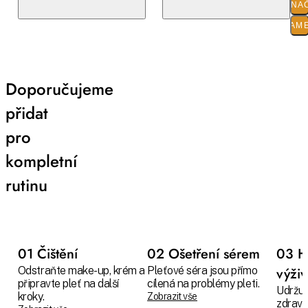
O ZNA
PARAM
Doporučujeme
přidat
pro
kompletní
rutinu
01 Čištění
02 Ošetření sérem
03 H
Odstraňte make-up, krém a
Pleťové séra jsou přímo
výži
připravte pleť na další
cílená na problémy pleti.
Udržuj
kroky.
Zobrazit vše
zdravo