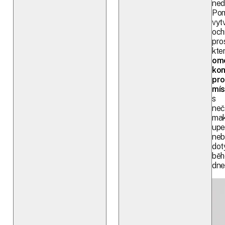
ned
Pom
vytv
och
pros
kte
om
kon
pro
mís
s
neč
mak
up
neb
dot
bě
dne