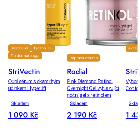
Bestseller
Týdenní TIP
Akce
Tip dermatologa
Doprava zdarma
StriVectin
Rodial
Stri
Oční sérum s okamžitým
Pink Diamond Retinol
Výhodn
účinkem Hyperlift
Overnight Gel vyhlazující
Contou
noční gel s retinolem
Skladem
Skladem
Skla
1 090 Kč
2 190 Kč
1 4