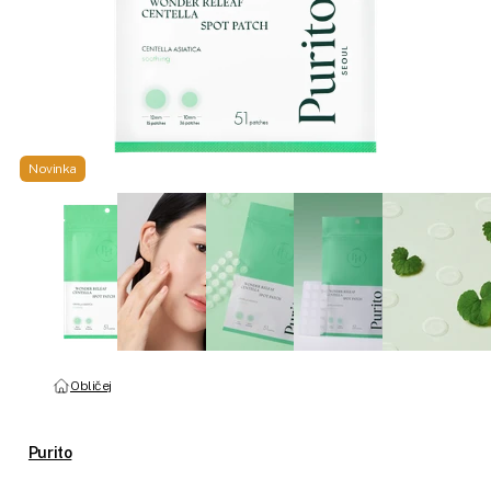
Novinka
Obličej
Purito