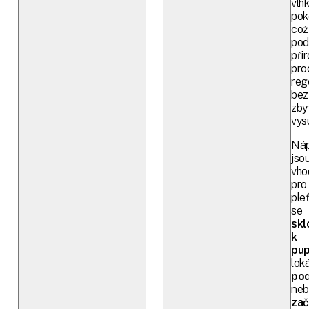
vlh
pok
což
pod
při
pro
reg
bez
zby
vys
Náp
jso
vho
pro
ple
se
skl
k
pu
lok
pod
neb
zač