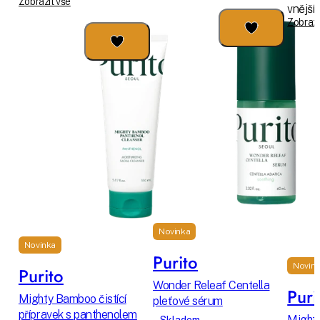
Zobrazit vše
vnějším
Zobrazi
Novinka
Novinka
Purito
Novink
Purito
Wonder Releaf Centella
Puri
Mighty Bamboo čistící
pleťové sérum
přípravek s panthenolem
Might