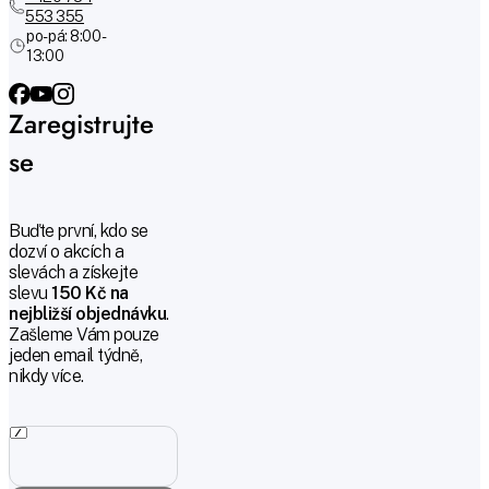
553 355
po-pá: 8:00 -
13:00
Zaregistrujte
se
Buďte první, kdo se
dozví o akcích a
slevách a získejte
slevu
150 Kč na
nejbližší objednávku
.
Zašleme Vám pouze
jeden email týdně,
nikdy více.