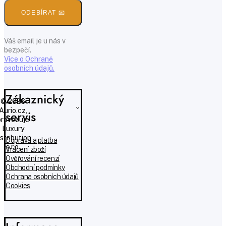
ODEBÍRAT 📧
Váš email je u nás v
bezpečí.
Více o Ochraně
osobních údajů.
Zákaznický
© 2026
Aurio.cz,
servis
provozuje
Luxury
istribution
Doprava a platba
s.r.o.
Vrácení zboží
Ověřování recenzí
Obchodní podmínky
Ochrana osobních údajů
Cookies