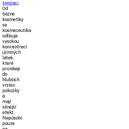
tonizaci
.
Od
běžné
kosmetiky
se
kosmeceutika
odlišuje
vysokou
koncentrací
účinných
látek,
které
pronikají
do
hlubších
vrstev
pokožky
a
mají
silnější
efekt.
Nepůsobí
pouze
na