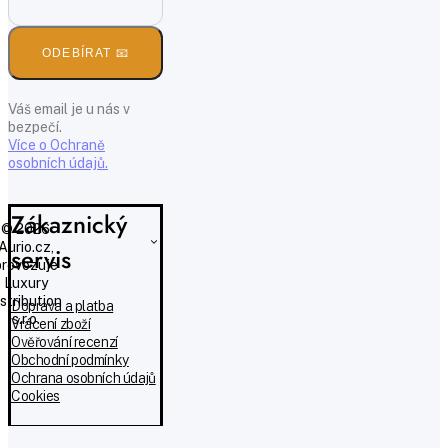
ODEBÍRAT 📧
Váš email je u nás v
bezpečí.
Více o Ochraně
osobních údajů.
Zákaznický
© 2026
Aurio.cz,
servis
provozuje
Luxury
istribution
Doprava a platba
s.r.o.
Vrácení zboží
Ověřování recenzí
Obchodní podmínky
Ochrana osobních údajů
Cookies