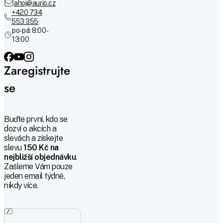
ahoj@aurio.cz
+420 734
553 355
po-pá: 8:00 -
13:00
Zaregistrujte
se
Buďte první, kdo se
dozví o akcích a
slevách a získejte
slevu
150 Kč na
nejbližší objednávku
.
Zašleme Vám pouze
jeden email týdně,
nikdy více.