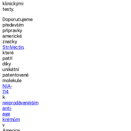
klinickými
testy.
Doporučujeme
především
přípravky
americké
značky
StriVectin
,
které
patří
díky
unikátní
patentované
molekule
NIA-
114
k
nejprodávanějším
anti-
age
krémům
v
Americe.