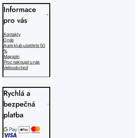
Informace
pro vás
Kontakty
O nás
Aurio klub - ušetřete 50
%
Magazín
Proč nakoupit u nás
Velkoobchod
Rychlá a
bezpečná
platba