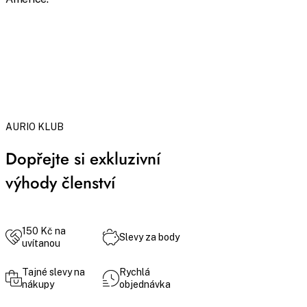
AURIO KLUB
Dopřejte si exkluzivní
výhody členství
150 Kč na
Slevy za body
uvítanou
Tajné slevy na
Rychlá
nákupy
objednávka