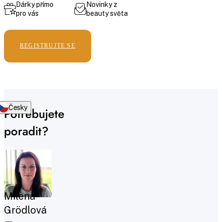
Dárky přímo
Novinky z
pro vás
beauty světa
REGISTRUJTE SE
Česky
Potřebujete
poradit?
Milena
Grödlová