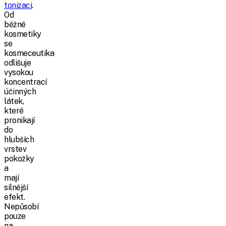
tonizaci
.
Od
běžné
kosmetiky
se
kosmeceutika
odlišuje
vysokou
koncentrací
účinných
látek,
které
pronikají
do
hlubších
vrstev
pokožky
a
mají
silnější
efekt.
Nepůsobí
pouze
na