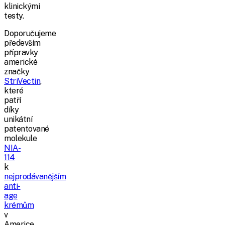
klinickými
testy.
Doporučujeme
především
přípravky
americké
značky
StriVectin
,
které
patří
díky
unikátní
patentované
molekule
NIA-
114
k
nejprodávanějším
anti-
age
krémům
v
Americe.