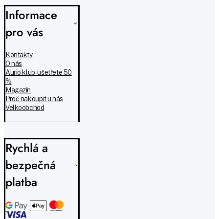
Informace
pro vás
Kontakty
O nás
Aurio klub - ušetřete 50
%
Magazín
Proč nakoupit u nás
Velkoobchod
Rychlá a
bezpečná
platba