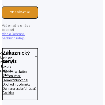
ODEBÍRAT 📧
Váš email je u nás v
bezpečí.
Více o Ochraně
osobních údajů.
Zákaznický
© 2026
Aurio.cz,
servis
provozuje
Luxury
istribution
Doprava a platba
s.r.o.
Vrácení zboží
Ověřování recenzí
Obchodní podmínky
Ochrana osobních údajů
Cookies