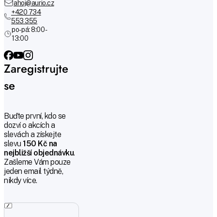
ahoj@aurio.cz
+420 734
553 355
po-pá: 8:00 -
13:00
Zaregistrujte
se
Buďte první, kdo se
dozví o akcích a
slevách a získejte
slevu
150 Kč na
nejbližší objednávku
.
Zašleme Vám pouze
jeden email týdně,
nikdy více.