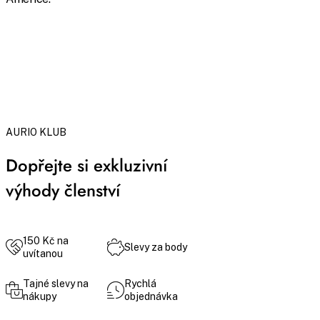
AURIO KLUB
Dopřejte si exkluzivní
výhody členství
150 Kč na
Slevy za body
uvítanou
Tajné slevy na
Rychlá
nákupy
objednávka