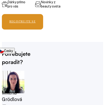
Dárky přímo
Novinky z
pro vás
beauty světa
REGISTRUJTE SE
Česky
Potřebujete
poradit?
Milena
Grödlová