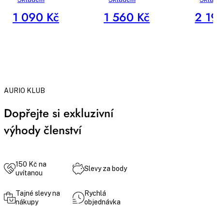
1 090 Kč
1 560 Kč
2 1
AURIO KLUB
Dopřejte si exkluzivní
výhody členství
150 Kč na
Slevy za body
uvítanou
Tajné slevy na
Rychlá
nákupy
objednávka