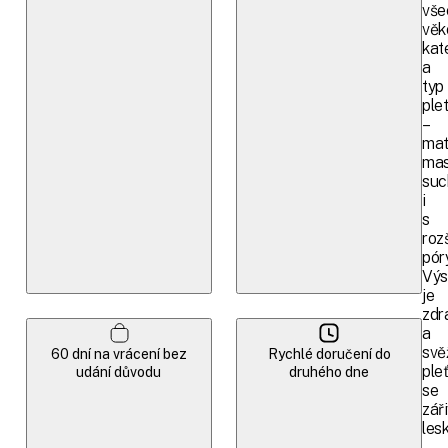
vše
věk
kat
a
typ
plet
–
mat
mas
suc
i
s
roz
póry
Výs
je
zdr
a
svě
60 dní na vrácení bez
Rychlé doručení do
ple
udání důvodu
druhého dne
se
zář
les