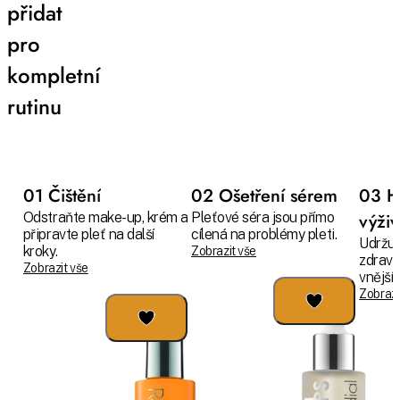
přidat
pro
kompletní
rutinu
01 Čištění
02 Ošetření sérem
03 H
Odstraňte make-up, krém a
Pleťové séra jsou přímo
výži
připravte pleť na další
cílená na problémy pleti.
Udržuj
kroky.
Zobrazit vše
zdravo
Zobrazit vše
vnějším
Zobrazi