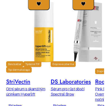
Bestseller
Týdenní TIP
Doprava zdarma
Tip dermatologa
Dopra
StriVectin
DS Laboratories
Rodi
Oční sérum s okamžitým
Sérum pro růst obočí
Pink D
účinkem Hyperlift
Spectral Brow
Overni
noční 
Skladem
Skladem
Skla