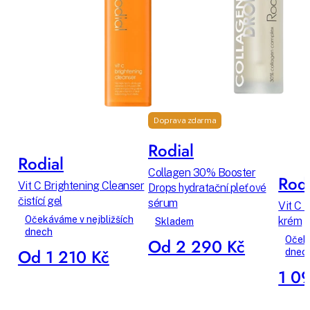
Doprava zdarma
Rodial
Rodial
Collagen 30% Booster
Rodi
Vit C Brightening Cleanser
Drops hydratační pleťové
čistící gel
sérum
Vit C 
Očekáváme v nejbližších
krém
Skladem
dnech
Očeká
Od 2 290 Kč
Od 1 210 Kč
dnec
1 0