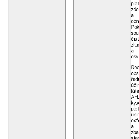
ple
zdo
a
obn
Pok
sou
čistí
zkli
a
osvě
Rec
obs
řad
úči
láte
AH
kys
ple
úči
exfo
a
zba
sta