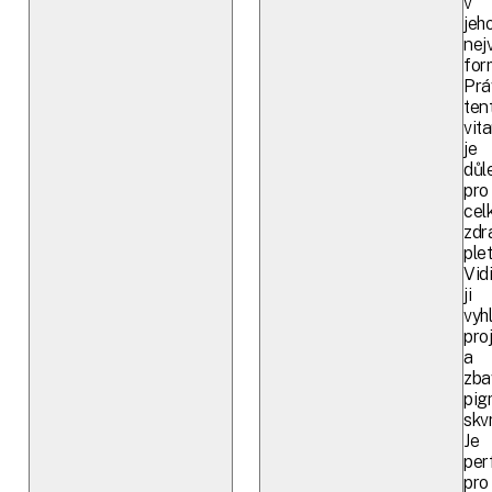
v
jeh
nej
for
Prá
ten
vit
je
důl
pro
cel
zdr
plet
Vid
ji
vyh
pro
a
zba
pig
skv
Je
per
pro