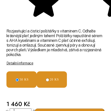
Rozjasňující a čisticí polštářky s vitaminem C. Odhalte
krásnější pleť jediným tahem! Polštářky napuštěné sérem
s AHA kyselinami a vitaminem C pleť účinně exfoliují,
tonizují a omlazují. Současně zjemňují póry a obnovují
povrch pleti. Výsledkem je mladistvá, zářivá a rozjasněná
pokožka.
Detailní informace
50 KS
20 KS
1 460 Kč