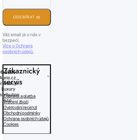
ODEBÍRAT 📧
Váš email je u nás v
bezpečí.
Více o Ochraně
osobních údajů.
Zákaznický
© 2026
Aurio.cz,
servis
provozuje
Luxury
istribution
Doprava a platba
s.r.o.
Vrácení zboží
Ověřování recenzí
Obchodní podmínky
Ochrana osobních údajů
Cookies