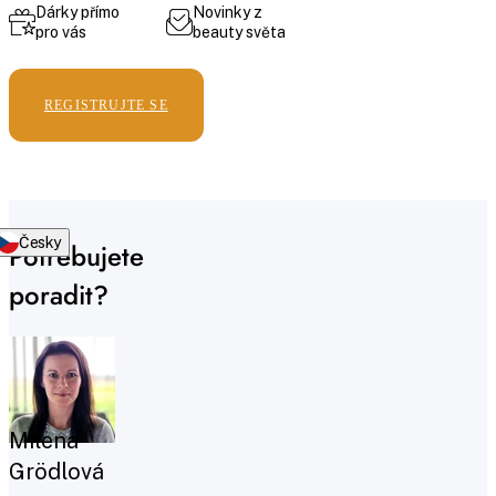
Dárky přímo
Novinky z
pro vás
beauty světa
REGISTRUJTE SE
Česky
Potřebujete
poradit?
Milena
Grödlová