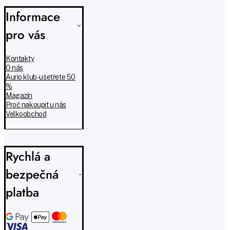
Informace
pro vás
Kontakty
O nás
Aurio klub - ušetřete 50
%
Magazín
Proč nakoupit u nás
Velkoobchod
Rychlá a
bezpečná
platba