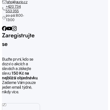
ahoj@aurio.cz
+420 734
553 355
po-pá: 8:00 -
13:00
Zaregistrujte
se
Buďte první, kdo se
dozví o akcích a
slevách a získejte
slevu
150 Kč na
nejbližší objednávku
.
Zašleme Vám pouze
jeden email týdně,
nikdy více.